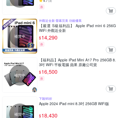
4.7
(
3
)
券
外觀近全新 螢幕完美 功能優異
【嚴選 S級福利品】 Apple iPad mini 6 256G
WiFi 外觀近全新
補貨中
14,290
$
券
【福利品】Apple iPad Mini A17 Pro 256GB 8.
3吋 WiFi 平板電腦 蘋果 原廠公司貨
16,500
$
補貨中
券
下殺95折
Apple 2024 iPad mini 8.3吋 256GB WiFi版
補貨中
18,430
$