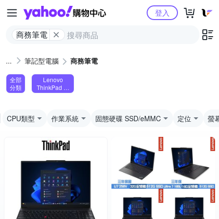
Yahoo購物中心
登入
商務筆電
筆記型電腦
商務筆電
全部
Lenovo
分類
ThinkPad 系
列
CPU類型
作業系統
固態硬碟 SSD/eMMC
定位
螢幕