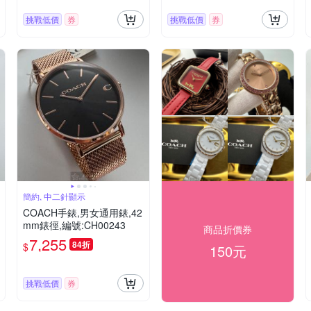
挑戰低價
券
挑戰低價
券
簡約, 中二針顯示
COACH手錶,男女通用錶,42
mm錶徑,編號:CH00243
商品折價券
7,255
84折
$
150元
挑戰低價
券