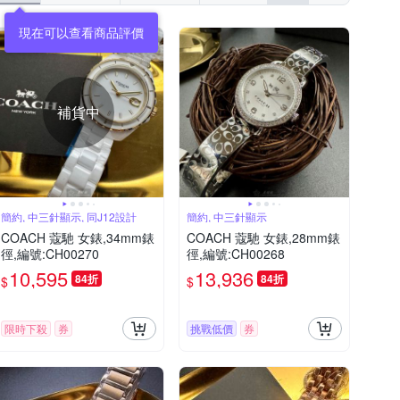
補貨中
簡約, 中三針顯示, 同J12設計
簡約, 中三針顯示
COACH 蔻馳 女錶,34mm錶
COACH 蔻馳 女錶,28mm錶
徑,編號:CH00270
徑,編號:CH00268
10,595
13,936
84折
84折
$
$
限時下殺
券
挑戰低價
券