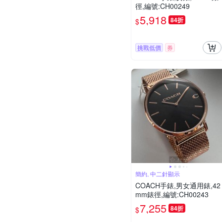
徑,編號:CH00249
5,918
84折
$
挑戰低價
券
簡約, 中二針顯示
COACH手錶,男女通用錶,42
mm錶徑,編號:CH00243
7,255
84折
$