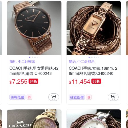
簡約, 中二針顯示
簡約, 中二針顯示
COACH手錶,男女通用錶,42
COACH手錶,女錶,18mm, 2
mm錶徑,編號:CH00243
8mm錶徑,編號:CH00240
7,255
11,454
84折
83折
$
$
挑戰低價
券
挑戰低價
券