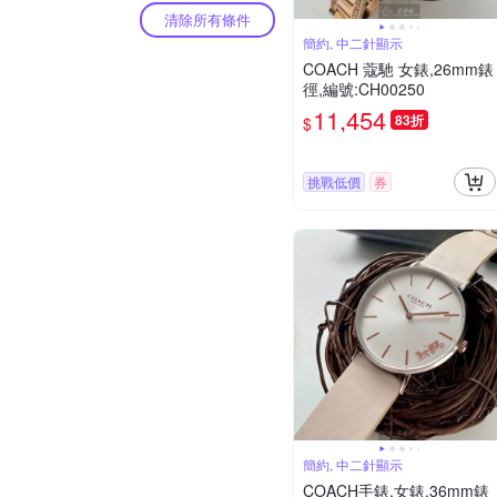
清除所有條件
簡約, 中二針顯示
COACH 蔻馳 女錶,26mm錶
徑,編號:CH00250
11,454
83折
$
挑戰低價
券
簡約, 中二針顯示
COACH手錶,女錶,36mm錶