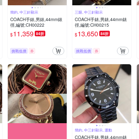
簡約, 中三針顯示
三眼, 中三針顯示
COACH手錶,男錶,44mm錶
COACH手錶,男錶,44mm錶
徑,編號:CH00222
徑,編號:CH00215
11,359
13,650
84折
84折
$
$
挑戰低價
券
挑戰低價
券
簡約, 中三針顯示, 運動
COACH手錶,男錶,44mm錶