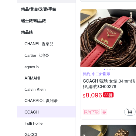
精品/黃金/珠寶/手錶
瑞士錶/精品錶
精品錶
CHANEL 香奈兒
Cartier 卡地亞
agnes b
簡約, 中二針顯示
ARMANI
COACH 蔻馳 女錶,34mm錶
徑,編號:CH00276
Calvin Klein
8,096
88折
$
CHARRIOL 夏利豪
COACH
限時下殺
券
Folli Follie
GUCCI