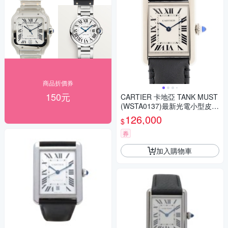
商品折價券
150元
CARTIER 卡地亞 TANK MUST
(WSTA0137)最新光電小型皮帶
表x29.5x22mm
126,000
$
券
加入購物車