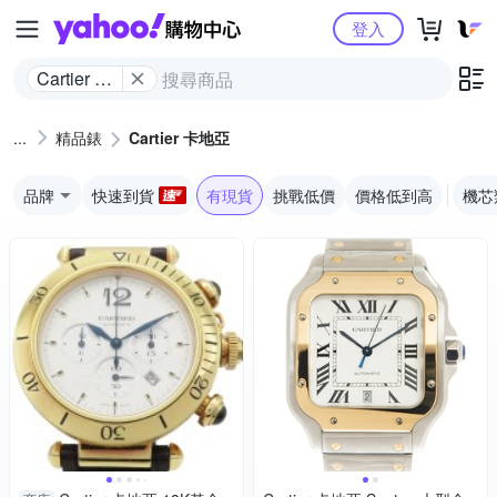
Yahoo購物中心
登入
Cartier 卡
地亞
精品錶
Cartier 卡地亞
品牌
快速到貨
有現貨
挑戰低價
價格低到高
機芯