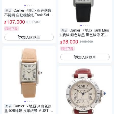
Cartier 卡地亞 銀色錶盤
商店
不鏽鋼 自動機械錶 Tank Solo
XL 腕錶 W5200027 【二手名
107,000
$118,000
$
牌BRAND OFF】
限時下殺
Cartier 卡地亞 Tank Mus
商店
t 腕錶 銀色錶盤 黑色錶帶 不鏽
加入購物車
鋼 WSTA0041 【二手名牌BRA
98,000
$108,000
$
ND OFF】
限時下殺
加入購物車
Cartier 卡地亞 米白色錶
商店
盤 925純銀 皮革錶帶 MUST T