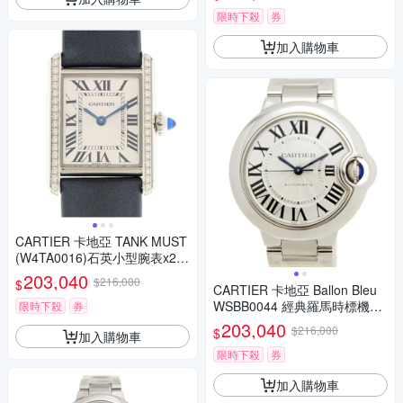
限時下殺
券
加入購物車
CARTIER 卡地亞 TANK MUST
(W4TA0016)石英小型腕表x27
mm x 22mm
203,040
$216,000
$
CARTIER 卡地亞 Ballon Bleu
WSBB0044 經典羅馬時標機械
限時下殺
券
鍊帶款x33mm
203,040
$216,000
$
加入購物車
限時下殺
券
加入購物車