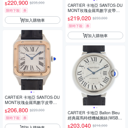
220,900
$235,000
$
CARTIER 卡地亞 SANTOS-DU
MONT玫瑰金羅馬數字皮帶大
限時下殺
券
型款(W2SA0011)x 43.5mm
219,020
$233,000
$
加入購物車
限時下殺
券
加入購物車
CARTIER 卡地亞 SANTOS-DU
MONT玫瑰金羅馬數字皮帶女
款(W2SA0012)x 27.5mm
206,800
$220,000
$
CARTIER 卡地亞 Ballon Bleu
經典羅馬時標機械腕錶(WSBB0
限時下殺
券
028)x36mm
203,040
$216,000
$
加入購物車