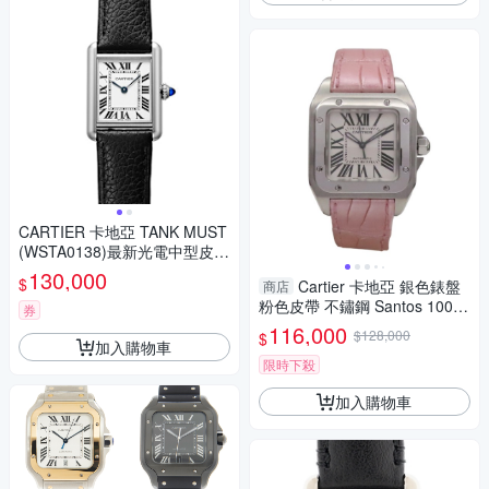
CARTIER 卡地亞 TANK MUST
(WSTA0138)最新光電中型皮帶
表x33.7x25.5mm
130,000
$
Cartier 卡地亞 銀色錶盤
商店
粉色皮帶 不鏽鋼 Santos 100
券
腕錶 W20126X8 【二手名牌B
116,000
$128,000
$
RAND OFF】
加入購物車
限時下殺
加入購物車