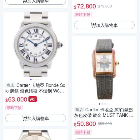
加入購物車
錶 W51008Q3 【二手名牌BRA
72,800
$79,800
$
ND OFF】
限時下殺
加入購物車
Cartier 卡地亞 Ronde So
商店
lo 腕錶 銀色錶盤 不鏽鋼 W670
1004 二手精品 【二手名牌BRA
63,000
9折
$
ND OFF】
限時下殺
Cartier 卡地亞 灰/白錶盤
商店
灰色皮帶 鍍金 MUST TANK S
加入購物車
M 腕錶 5057001 【二手名牌B
50,800
$55,800
$
RAND OFF】
限時下殺