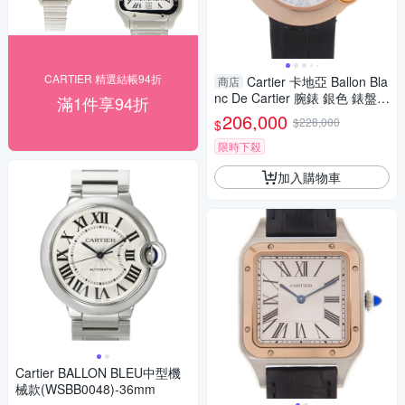
CARTIER 精選結帳94折
Cartier 卡地亞 Ballon Bla
商店
nc De Cartier 腕錶 銀色 錶盤 1
滿1件享94折
8K玫瑰金 WGBL0002 【二手
206,000
$228,000
$
名牌BRAND OFF】
限時下殺
加入購物車
Cartier BALLON BLEU中型機
械款(WSBB0048)-36mm