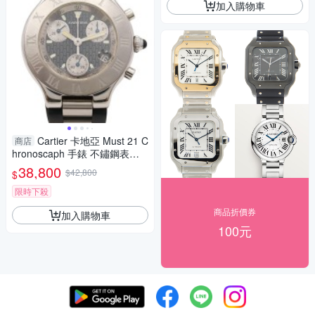
加入購物車
Cartier 卡地亞 Must 21 C
商店
hronoscaph 手錶 不鏽鋼表面
黑橡皮錶帶 W10125U2 【二手
38,800
$42,800
$
名牌BRAND OFF】
限時下殺
商品折價券
加入購物車
100元