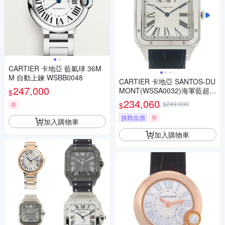
CARTIER 卡地亞 藍氣球 36M
M 自動上鍊 WSBB0048
CARTIER 卡地亞 SANTOS-DU
247,000
MONT(WSSA0032)海軍藍超大
$
型手動上鍊款x46.6mmx33.9m
234,060
$249,000
券
$
m
挑戰低價
券
加入購物車
加入購物車