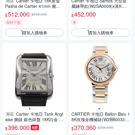
Cartier 卡地亞 18K黃金
Cartier 卡地亞 Santos 大型金
商店
Pasha de Cartier 41mm 腕錶
屬鍊帶款(W2SA0009)x黃K金x
WGPA0017 【二手名牌BRAN
39.8mm
512,000
452,000
$568,000
$
$
D OFF】
限時下殺
券
加入購物車
加入購物車
Cartier 卡地亞 Tank Angl
CARTIER 卡地亞 Ballon Bleu 1
商店
aise 腕錶 銀色錶盤 18K白金 皮
8K玫瑰金機械錶(W2BB0033) x
革錶帶 W5310025 【二手名牌
36mm
396,000
370,360
9折
$394,000
$
$
BRAND OFF】