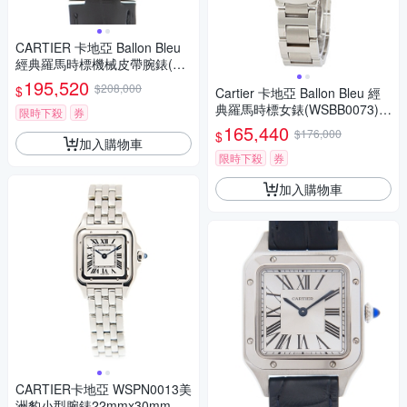
CARTIER 卡地亞 Ballon Bleu
經典羅馬時標機械皮帶腕錶(W
SBB0030)x33mm
195,520
$208,000
$
Cartier 卡地亞 Ballon Bleu 經
典羅馬時標女錶(WSBB0073)x
限時下殺
券
28mm
165,440
$176,000
$
加入購物車
限時下殺
券
加入購物車
CARTIER卡地亞 WSPN0013美
洲豹小型腕錶22mmx30mm