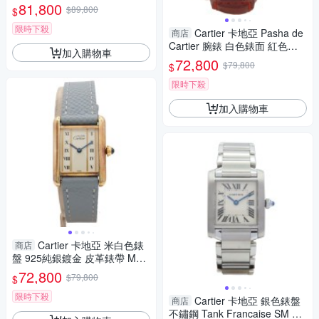
ANK SM 腕錶 W1016230 【二
81,800
$89,800
$
手名牌BRAND OFF】
限時下殺
Cartier 卡地亞 Pasha de
商店
Cartier 腕錶 白色錶面 紅色錶
加入購物車
帶(非原廠錶帶) W3100255
72,800
$79,800
$
【二手名牌BRAND OFF】
限時下殺
加入購物車
Cartier 卡地亞 米白色錶
商店
盤 925純銀鍍金 皮革錶帶 MUS
T TANK SM 腕錶 W1003053
72,800
$79,800
$
【二手名牌BRAND OFF】
限時下殺
Cartier 卡地亞 銀色錶盤
商店
不鏽鋼 Tank Francaise SM 腕