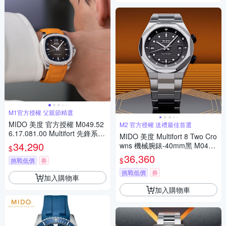
M1官方授權 父親節精選
MIDO 美度 官方授權 M049.52
M2 官方授權 送禮最佳首選
6.17.081.00 Multifort 先鋒系列
MIDO 美度 Multifort 8 Two Cro
TV大日期窗機械錶 寵爸時刻 送
34,290
wns 機械腕錶-40mm黑 M0475
$
禮推薦-橘/40mm M049526170
071105100
36,360
$
8100
挑戰低價
券
挑戰低價
券
加入購物車
加入購物車