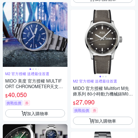
M2 官方授權 送禮最佳首選
MIDO 美度 官方授權 MULTIF
M2 官方授權 送禮最佳首選
ORT CHRONOMETER天文台
MIDO 官方授權 Multifort M先
機械錶-藍/42mmM038431110
40,050
鋒系列 80小時動力機械錶M03
$
4100
84301708100/42mm
27,090
$
挑戰低價
券
挑戰低價
券
加入購物車
加入購物車