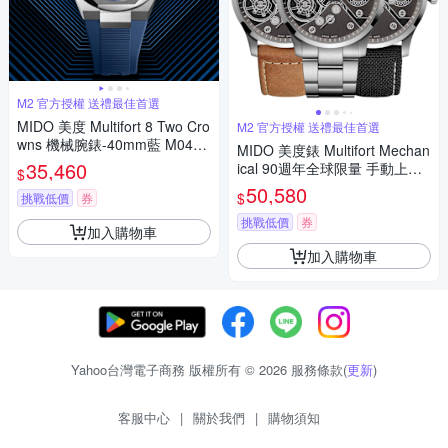
M2 官方授權 送禮最佳首選
MIDO 美度 Multifort 8 Two Cro
M2 官方授權 送禮最佳首選
wns 機械腕錶-40mm藍 M0475
MIDO 美度錶 Multifort Mechan
071704100
35,460
ical 90週年全球限量 手動上鍊
$
機械錶 -44mm/M0386051106
50,580
$
挑戰低價
券
000
挑戰低價
券
加入購物車
加入購物車
Yahoo台灣電子商務 版權所有 © 2026 服務條款(
更新
)
客服中心
|
關於我們
|
購物須知