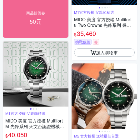
M1官方授權 父親節精選
商品折價券
MIDO 美度 官方授權 Multifort
50元
8 Two Crowns 先鋒系列 幾何
八角機械錶 寵爸時刻 送禮推
35,460
$
薦-藍 M0475071704100
挑戰低價
券
加入購物車
M1官方授權 父親節精選
MIDO 美度 官方授權 Multifort
M 先鋒系列 天文台認證機械錶
寵爸時刻 送禮推薦-42mm M03
40,050
$
M2 官方授權 送禮最佳首選
84311109700