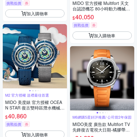
MIDO 官方授權 Multifort 天文
挑戰低價
券
台認證機芯 80小時動力機械腕
加入購物車
錶M0384311109700/42mm
40,050
$
挑戰低價
券
加入購物車
M2 官方授權 送禮最佳首選
MIDO 美度錶 官方授權 OCEA
N STAR 復古雙時區潛水機械腕
錶-M0268291704100
40,860
$
M6網購5星好評推薦/ 公司貨2年保固
MIDO美度 廣告款 Multifort TV
挑戰低價
券
先鋒復古電視大日期-橘膠帶40
加入購物車
㎜ M6(M0495261708100)