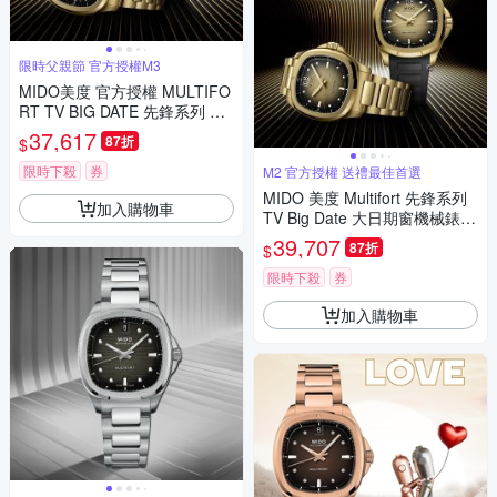
限時父親節 官方授權M3
MIDO美度 官方授權 MULTIFO
RT TV BIG DATE 先鋒系列 TV
大日期窗 機械腕錶 父親節 禮物
37,617
87折
$
推薦 40mm/M0495263302100
限時下殺
券
M2 官方授權 送禮最佳首選
MIDO 美度 Multifort 先鋒系列
加入購物車
TV Big Date 大日期窗機械錶套
組-40mm金色 M04952633021
39,707
87折
$
00
限時下殺
券
加入購物車