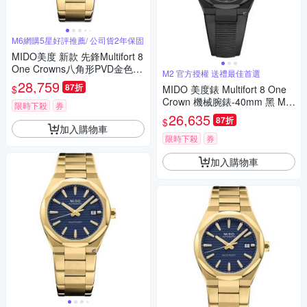
M6網購5星好評推薦/ 公司貨2年保固
MIDO美度 新款 先鋒Multifort 8
One Crowns八角形PVD金色藍
M2 官方授權 送禮最佳首選
面40㎜ M6(M0555073304100)
28,759
87折
$
MIDO 美度錶 Multifort 8 One
Crown 機械腕錶-40mm 黑 M0
限時下殺
券
555073705100
26,635
87折
$
加入購物車
限時下殺
券
加入購物車