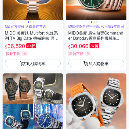
M2 官方授權 送禮最佳首選
M6網購5星好評推薦/ 公司貨2年保固
MIDO 美度錶 Multifort 先鋒系
MIDO美度 廣告熱賣Command
列 TV Big Date 機械腕錶 男錶-
er Datoday香榭系列機械腕錶
M0495263304100/藍x玫瑰金
玫瑰金綠面40㎜ M6(M021430
36,520
30,066
87折
87折
$
$
色40mm
3309100)
限時下殺
券
限時下殺
券
加入購物車
加入購物車