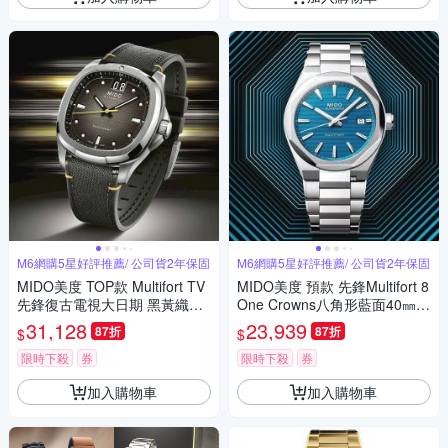
M6網購5星好評推薦/ 公司貨2年保固
M6網購5星好評推薦/ 公司貨2年保固
MIDO美度 TOP款 Multifort TV
MIDO美度 預款 先鋒Multifort 8
先鋒復古電視大日期 黑黃織帶4
One Crowns八角形藍面40㎜
0㎜ M6(M0495261708101)
M6(M0555071104100)
31,128
23,939
87折
87折
$
$
限時下殺
券
限時下殺
券
加入購物車
加入購物車