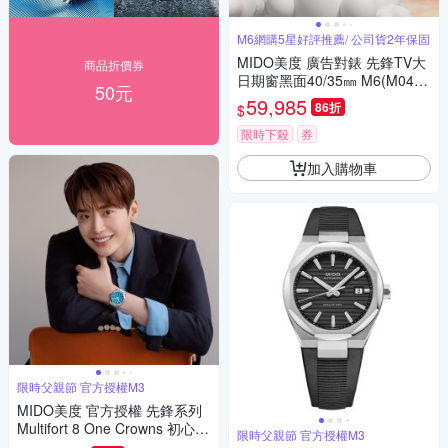
M6網購5星好評推薦/ 公司貨2年保固
MIDO美度 廣告對錶 先鋒TV大
商品折價券
日期窗黑面40/35㎜ M6(M0495
50元
261708100/M049307110810
59,985
86折
$
0)
限時下殺
券
加入購物車
限時父親節 官方授權M3
MIDO美度 官方授權 先鋒系列
Multifort 8 One Crowns 初心不
限時父親節 官方授權M3
變 李鍾碩 八角錶圈 機械腕錶