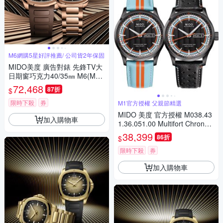
M6網購5星好評推薦/ 公司貨2年保固
MIDO美度 廣告對錶 先鋒TV大
日期窗巧克力40/35㎜ M6(M04
95263729100/M04930733296
72,468
87折
$
00)
限時下殺
券
M1官方授權 父親節精選
MIDO 美度 官方授權 M038.43
加入購物車
1.36.051.00 Multifort Chronom
eter 先鋒系列 天文台認證機械
38,399
86折
$
錶 套錶 寵爸時刻 送禮推薦 M0
384313605100
限時下殺
券
加入購物車