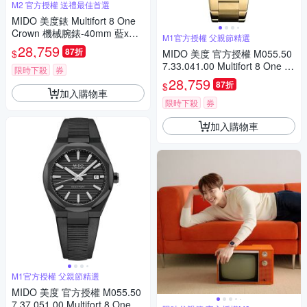
M2 官方授權 送禮最佳首選
MIDO 美度錶 Multifort 8 One
Crown 機械腕錶-40mm 藍x金
M1官方授權 父親節精選
色 M0555073304100
28,759
87折
$
MIDO 美度 官方授權 M055.50
7.33.041.00 Multifort 8 One Cr
限時下殺
券
own 先鋒系列 幾何八角機械錶
28,759
87折
$
寵爸時刻 送禮推薦-藍x金 M05
加入購物車
55073304100
限時下殺
券
加入購物車
M1官方授權 父親節精選
MIDO 美度 官方授權 M055.50
7.37.051.00 Multifort 8 One Cr