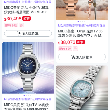
M6網購5星好評推薦/ 公司貨2年保固
MIDO美度 新品 先鋒TV 35真
鑽女錶-漸層黑面 M6(M049307
1108100)
30,496
87折
$
限時下殺
券
M6網購5星好評推薦/ 公司貨2年保固
MIDO美度 TOP款 先鋒TV 35
加入購物車
真鑽女錶-玫瑰金巧克力面 M6
(M0493073329600)
38,073
87折
$
限時下殺
券
加入購物車
M6網購5星好評推薦/ 公司貨2年保固
MIDO美度 預 先鋒TV 35真鑽
女錶-漸層藍面 M6(M04930711