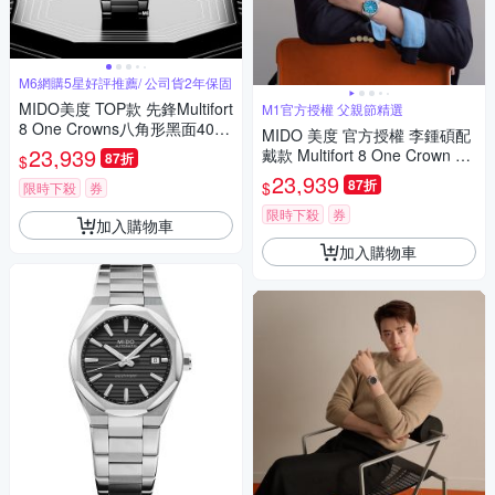
M6網購5星好評推薦/ 公司貨2年保固
MIDO美度 TOP款 先鋒Multifort
M1官方授權 父親節精選
8 One Crowns八角形黑面40㎜
MIDO 美度 官方授權 李鍾碩配
M6(M0555071105100)
23,939
戴款 Multifort 8 One Crown 先
87折
$
鋒系列 幾何八角機械錶 寵爸時
23,939
87折
$
限時下殺
券
刻 送禮推薦-藍 M0555071104
100
限時下殺
券
加入購物車
加入購物車