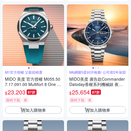
M1官方授權 父親節精選
M6網購5星好評推薦/ 公司貨2年保固
MIDO 美度 官方授權 M055.50
MIDO美度 廣告款Commander
7.17.091.00 Multifort 8 One Cr
Datoday香榭系列機械錶 夜空
own 先鋒系列 幾何八角機械錶
藍40㎜ M6(M0214301104100)
23,203
25,654
87折
87折
$
$
寵爸時刻 送禮推薦-午夜綠 M0
555071709100
限時下殺
券
限時下殺
券
加入購物車
加入購物車