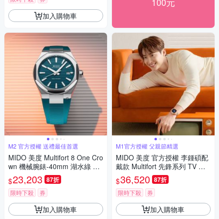
100元
加入購物車
M2 官方授權 送禮最佳首選
M1官方授權 父親節精選
MIDO 美度 Multifort 8 One Cro
MIDO 美度 官方授權 李鍾碩配
wn 機械腕錶-40mm 湖水綠 M0
戴款 Multifort 先鋒系列 TV 大
555071709100
日期窗機械錶 寵爸時刻 送禮推
23,203
36,520
87折
87折
$
$
薦-玫瑰金x藍 M049526330410
0
限時下殺
券
限時下殺
券
加入購物車
加入購物車