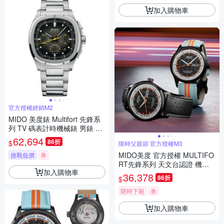
加入購物車
官方授權經銷M2
MIDO 美度錶 Multifort 先鋒系
列 TV 碼表計時機械錶 男錶 手
錶-41mm M0495271108100
62,694
86折
$
限時父親節 官方授權M3
MIDO美度 官方授權 MULTIFO
挑戰低價
券
RT先鋒系列 天文台認證 機械
加入購物車
腕錶 父親節 禮物 推薦 42mm/
36,378
86折
$
M0384313605100
限時下殺
券
加入購物車