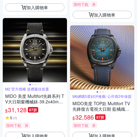
限時下殺
券
加入購物車
加入購物車
M2 官方授權 送禮最佳首選
MIDO 美度 Multifort先鋒系列 T
M6網購5星好評推薦/ 公司貨2年保固
V大日期窗機械錶-39.2x40mm
MIDO美度 TOP款 Multifort TV
M0495261708101
31,128
先鋒復古電視大日期 藍橘織帶
87折
$
款40㎜ M6(M0495263704100)
32,586
87折
$
5
(
1
)
限時下殺
券
限時下殺
券
加入購物車
加入購物車