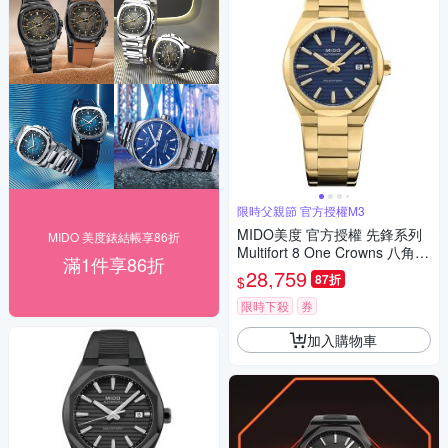
限時父親節 官方授權M3
MIDO美度 官方授權 先鋒系列
MIDO 美度錶結帳享86折
Multifort 8 One Crowns 八角錶
滿1件享86折
圈 機械腕錶 父親節 禮物 推薦
28,759
87折
$
40mm/M0555073304100
限時下殺
券
加入購物車