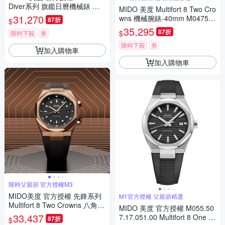
Diver系列 旗鑑日曆機械錶 寵
MIDO 美度 Multifort 8 Two Cro
爸時刻 送禮推薦-黑x銀/42mm
31,270
wns 機械腕錶-40mm M047507
87折
$
M0059301106000
3705100
35,295
87折
$
限時下殺
券
限時下殺
券
加入購物車
加入購物車
限時父親節 官方授權M3
MIDO美度 官方授權 先鋒系列
M1官方授權 父親節精選
Multifort 8 Two Crowns 八角錶
MIDO 美度 官方授權 M055.50
圈 幾何機械腕錶 父親節 禮物
33,437
7.17.051.00 Multifort 8 One Cr
87折
$
推薦 40mm/M0475073705100