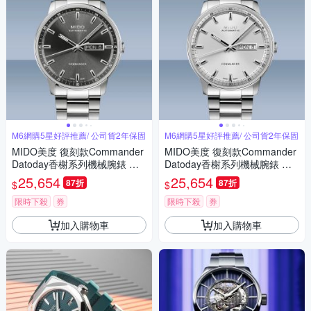
M6網購5星好評推薦/ 公司貨2年保固
M6網購5星好評推薦/ 公司貨2年保固
MIDO美度 復刻款Commander
MIDO美度 復刻款Commander
Datoday香榭系列機械腕錶 精
Datoday香榭系列機械腕錶 精
鋼灰面40㎜ M6(M0214301106
鋼銀面40㎜ M6(M0214301103
25,654
25,654
87折
87折
$
$
100)
100)
限時下殺
券
限時下殺
券
加入購物車
加入購物車