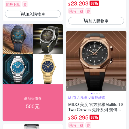
own 先鋒系列 幾何八角機械錶
23,203
87折
$
限時下殺
券
寵爸時刻 送禮推薦-黑 M05550
71705100
限時下殺
券
加入購物車
加入購物車
M1官方授權 父親節精選
商品折價券
MIDO 美度 官方授權Multifort 8
500元
Two Crowns 先鋒系列 幾何八
角機械錶 寵爸時刻 送禮推薦-
35,295
87折
$
黑x玫瑰金 M0475073705100
限時下殺
券