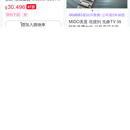
04100)
30,496
87折
$
限時下殺
券
M6網購5星好評推薦/ 公司貨2年保固
MIDO美度 現貨到 先鋒TV 35
加入購物車
輕影真鑽女錶-珍珠母貝天藍面
M6(M0493071113600)
31,967
87折
$
限時下殺
券
加入購物車
M6網購5星好評推薦/ 公司貨2年保固
MIDO美度 現貨到 先鋒TV 35
真鑽女錶-珍珠母貝白面 M6(M0
493071110600)
31,967
87折
$
限時下殺
券
M1官方授權 父親節精選