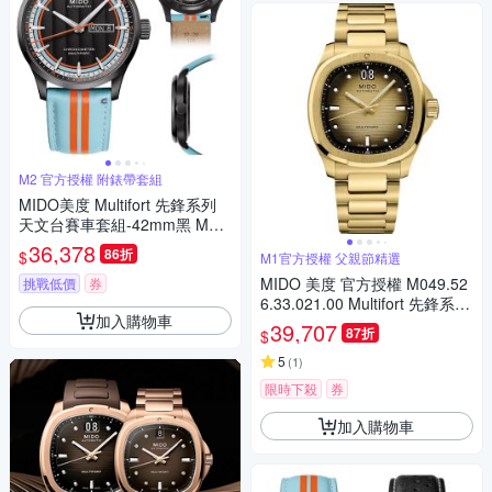
M2 官方授權 附錶帶套組
MIDO美度 Multifort 先鋒系列
天文台賽車套組-42mm黑 M03
84313605100
36,378
86折
$
M1官方授權 父親節精選
MIDO 美度 官方授權 M049.52
挑戰低價
券
6.33.021.00 Multifort 先鋒系列
加入購物車
TV 大日期窗機械錶 套錶 寵爸
39,707
87折
$
時刻 送禮推薦-香檳金 M04952
63302100
5
(
1
)
限時下殺
券
加入購物車