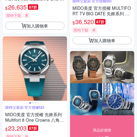
限時父親節 官方授權M3
own 先鋒系列 幾何八角機械錶
26,635
87折
$
MIDO美度 官方授權 MULTIFO
寵爸時刻 送禮推薦-黑 M05550
RT TV BIG DATE 先鋒系列 李
73705100
限時下殺
券
鍾碩配戴款 TV大日期窗 機械腕
36,520
87折
$
錶 父親節 禮物 推薦 40mm/M0
加入購物車
495263304100
限時下殺
券
加入購物車
限時父親節 官方授權M3
MIDO美度 官方授權 先鋒系列
Multifort 8 One Crowns 八角錶
圈 機械腕錶 父親節 禮物 推薦
23,203
87折
$
商品折價券
40mm/M0555071709100
限時下殺
券