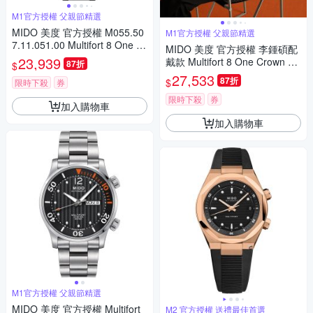
M1官方授權 父親節精選
MIDO 美度 官方授權 M055.50
M1官方授權 父親節精選
7.11.051.00 Multifort 8 One Cr
MIDO 美度 官方授權 李鍾碩配
own 先鋒系列 幾何八角機械錶
23,939
戴款 Multifort 8 One Crown 先
87折
$
寵爸時刻 送禮推薦-黑 M05550
鋒系列 幾何八角機械錶 寵爸時
27,533
87折
$
71105100
限時下殺
券
刻 送禮推薦 M0555072205100
限時下殺
券
加入購物車
加入購物車
M1官方授權 父親節精選
MIDO 美度 官方授權 Multifort
M2 官方授權 送禮最佳首選