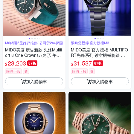
M6網購5星好評推薦/ 公司貨2年保固
限時父親節 官方授權M3
MIDO美度 廣告新款 先鋒Multif
MIDO美度 官方授權 MULTIFO
ort 8 One Crowns八角形 午夜
RT先鋒系列 鏤空機械腕錶 父
綠膠錶帶40㎜ M6(M05550717
親節 禮物 推薦 42mm / M0384
23,203
31,537
87折
87折
$
$
09100)
361104100
限時下殺
券
限時下殺
券
加入購物車
加入購物車