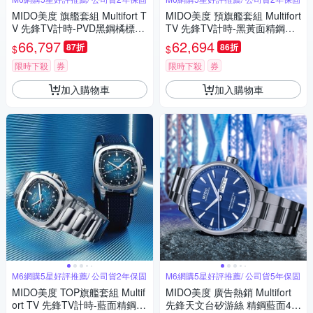
MIDO美度 旗艦套組 Multifort T
MIDO美度 預旗艦套組 Multifort
V 先鋒TV計時-PVD黑鋼橘標款
TV 先鋒TV計時-黑黃面精鋼款
M6 (M0495273308100)
M6 (M0495271108100)
66,797
62,694
87折
86折
$
$
限時下殺
券
限時下殺
券
加入購物車
加入購物車
M6網購5星好評推薦/ 公司貨2年保固
M6網購5星好評推薦/ 公司貨5年保固
MIDO美度 TOP旗艦套組 Multif
MIDO美度 廣告熱銷 Multifort
ort TV 先鋒TV計時-藍面精鋼 M
先鋒天文台矽游絲 精鋼藍面42