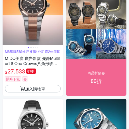
M6網購5星好評推薦/ 公司貨2年保固
MIDO美度 廣告新款 先鋒Multif
ort 8 One Crowns八角形玫瑰
金雙色40㎜ M6(M0555072205
27,533
87折
$
商品折價券
100)
限時下殺
券
86折
加入購物車