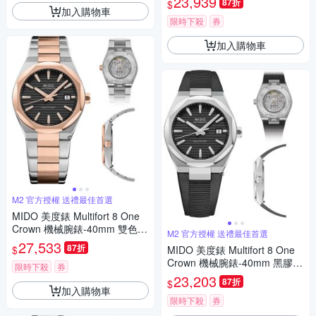
23,939
87折
$
父親節 禮物 推薦 40mm/M055
加入購物車
5071105100
限時下殺
券
加入購物車
M2 官方授權 送禮最佳首選
MIDO 美度錶 Multifort 8 One
Crown 機械腕錶-40mm 雙色 M
M2 官方授權 送禮最佳首選
0555072205100
27,533
87折
$
MIDO 美度錶 Multifort 8 One
Crown 機械腕錶-40mm 黑膠 M
限時下殺
券
0555071705100
23,203
87折
$
加入購物車
限時下殺
券