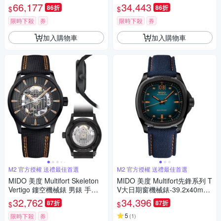
6 (M0495271104100)
㎜ M6(0384311104100)
66,177
34,443
86折
86折
$
$
限時下殺
券
限時下殺
券
加入購物車
加入購物車
M2 官方授權 送禮最佳首選
M2 官方授權 送禮最佳首選
MIDO 美度 Multifort Skeleton
MIDO 美度 Multifort先鋒系列 T
Vertigo 鏤空機械錶 男錶 手錶-
V大日期窗機械錶-39.2x40mm
42mm M0384363705100
藍 M0495263704100
32,762
34,396
87折
87折
$
$
5
限時下殺
券
(
1
)