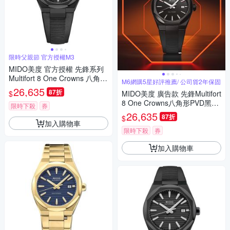
限時父親節 官方授權M3
MIDO美度 官方授權 先鋒系列
Multifort 8 One Crowns 八角錶
M6網購5星好評推薦/ 公司貨2年保固
圈 機械腕錶 父親節 禮物 推薦
26,635
87折
$
MIDO美度 廣告款 先鋒Multifort
40mm/M0555073705100
8 One Crowns八角形PVD黑精
限時下殺
券
鋼黑膠帶40㎜ M6(M05550737
26,635
87折
$
05100)
加入購物車
限時下殺
券
加入購物車