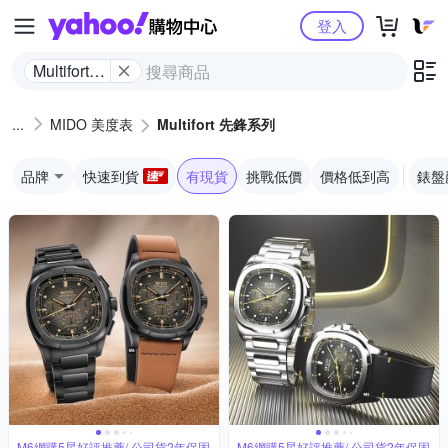
Yahoo購物中心
登入
Multifort
先鋒系列
MIDO 美度表
Multifort 先鋒系列
品牌
快速到貨
有現貨
挑戰低價
價格低到高
錶盤
M6網購5星好評推薦/ 公司貨2年保固
M6網購5星好評推薦/ 公司貨2年保固