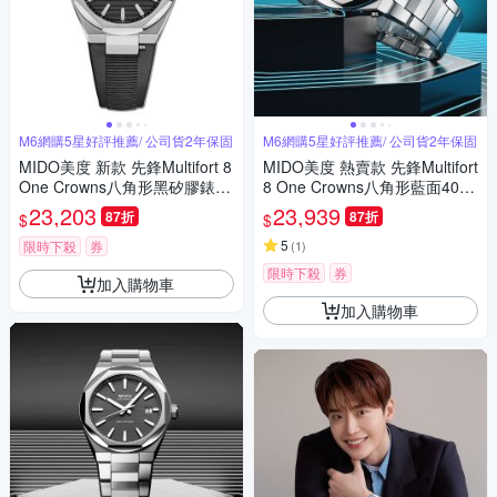
M6網購5星好評推薦/ 公司貨2年保固
M6網購5星好評推薦/ 公司貨2年保固
MIDO美度 新款 先鋒Multifort 8
MIDO美度 熱賣款 先鋒Multifort
One Crowns八角形黑矽膠錶帶
8 One Crowns八角形藍面40㎜
40㎜ M6(M0555071705100)
M6(M0555071104100)
23,203
23,939
87折
87折
$
$
5
限時下殺
券
(
1
)
限時下殺
券
加入購物車
加入購物車