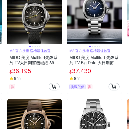
M2 官方授權 送禮最佳首選
M2 官方授權 送禮最佳首選
MIDO 美度 Multifort先鋒系
MIDO 美度 Multifort 先鋒系
列 TV大日期窗機械錶-39.2x
列 TV Big Date 大日期窗機
40mm M0495261708101
械錶-M0495261104100/40
36,195
37,430
$
$
mm
5
5
(
1
)
(
1
)
券
挑戰低價
券