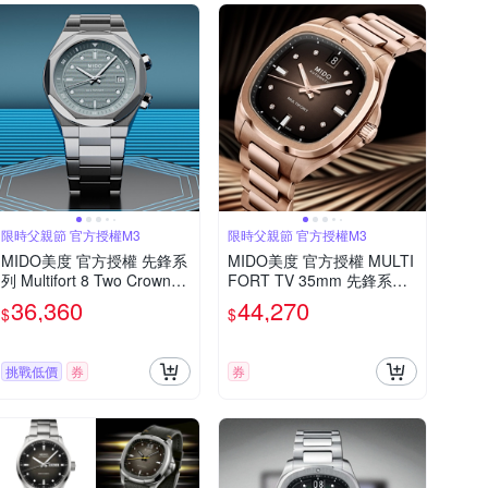
限時父親節 官方授權M3
限時父親節 官方授權M3
MIDO美度 官方授權 先鋒系
MIDO美度 官方授權 MULTI
列 Multifort 8 Two Crowns
FORT TV 35mm 先鋒系列
八角錶圈 幾何機械腕錶 父
小TV 日期窗 玫瑰金 機械腕
36,360
44,270
$
$
親節 禮物 推薦 40mm/M04
錶 父親節 禮物 推薦 M0493
75071108100
073329600
挑戰低價
券
券