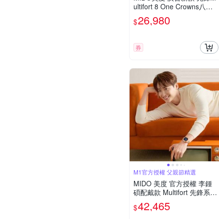
ultifort 8 One Crowns八角
形 午夜綠膠錶帶40㎜ M6(M
26,980
$
0555071709100)
券
M1官方授權 父親節精選
MIDO 美度 官方授權 李鍾
碩配戴款 Multifort 先鋒系列
TV 大日期窗機械錶 寵爸時
42,465
$
刻 送禮推薦-玫瑰金x藍 M04
95263304100