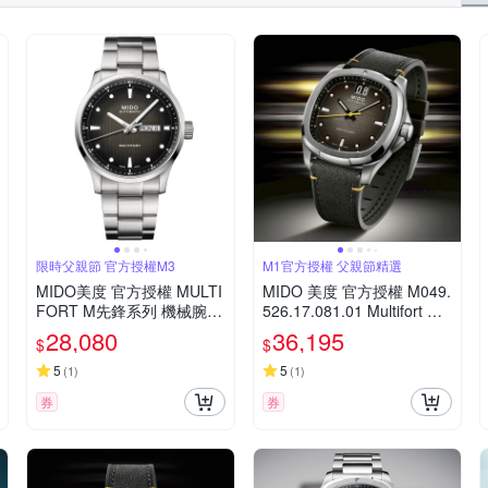
限時父親節 官方授權M3
M1官方授權 父親節精選
MIDO美度 官方授權 MULTI
MIDO 美度 官方授權 M049.
FORT M先鋒系列 機械腕錶
526.17.081.01 Multifort 先
父親節 禮物 推薦 42mm/M0
鋒系列 TV 大日期窗機械錶
28,080
36,195
$
$
384301105100
寵爸時刻 送禮推薦-漸層灰x
黑 M0495261708101
5
5
(
1
)
(
1
)
券
券