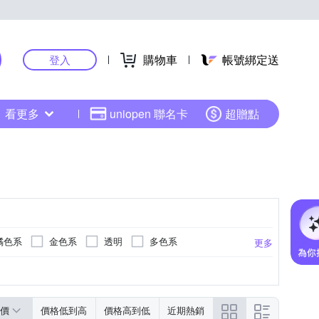
購物車
帳號綁定送
登入
看更多
uniopen 聯名卡
超贈點
橘色系
金色系
透明
多色系
更多
扣
綠色系
卡其色系
米色系
價
價格低到高
價格高到低
近期熱銷