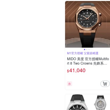
M1官方授權 父親節精選
MIDO 美度 官方授權Multifo
rt 8 Two Crowns 先鋒系列
幾何八角機械錶 寵爸時刻
41,040
$
送禮推薦-黑x玫瑰金 M0475
073705100
券