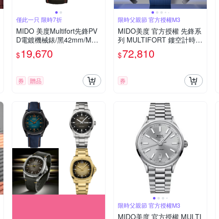
僅此一只 限時7折
限時父親節 官方授權M3
MIDO 美度Multifort先鋒PV
MIDO美度 官方授權 先鋒系
D電鍍機械錶/黑42mm/M00
列 MULTIFORT 鏤空計時機
54303705080
械腕錶 父親節 禮物 推薦 43
19,670
72,810
$
$
mm/M0386621704000
券
贈品
券
限時父親節 官方授權M3
MIDO美度 官方授權 MULTI