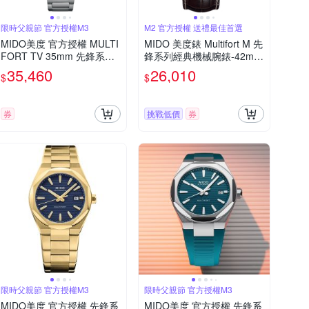
限時父親節 官方授權M3
M2 官方授權 送禮最佳首選
MIDO美度 官方授權 MULTI
MIDO 美度錶 Multifort M 先
FORT TV 35mm 先鋒系列
鋒系列經典機械腕錶-42mm
小TV 日期窗 機械腕錶 父親
M0384301603100
35,460
26,010
$
$
節 禮物 推薦 M0493071104
100
券
挑戰低價
券
限時父親節 官方授權M3
限時父親節 官方授權M3
MIDO美度 官方授權 先鋒系
MIDO美度 官方授權 先鋒系