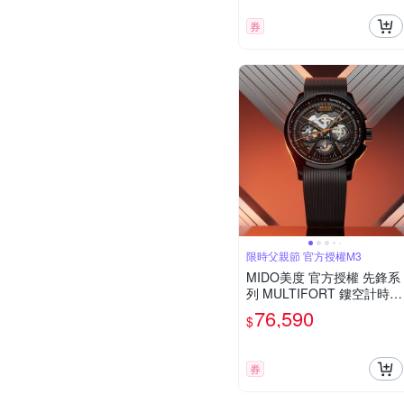
券
限時父親節 官方授權M3
MIDO美度 官方授權 先鋒系
列 MULTIFORT 鏤空計時機
械腕錶 父親節 禮物 推薦 43
76,590
$
mm/M0386623705000
券