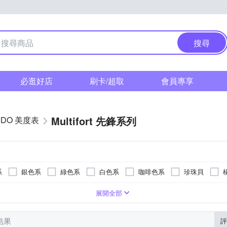
搜尋
必逛好店
刷卡/超取
會員專享
Multifort 先鋒系列
IDO 美度表
系
銀色系
綠色系
白色系
咖啡色系
珍珠貝
色系
樹脂錶帶
ㄇ型)
型
色系
生活防水
長方形
藍色系
蝴蝶釦
皮革錶帶
30米
玫瑰金色系
一般摺疊錶扣
帆布錶帶
橘色系
安全式摺疊錶扣
橡膠/塑膠/樹脂錶帶
金色系
灰色系
活動式錶
展開全部
筆結果
評