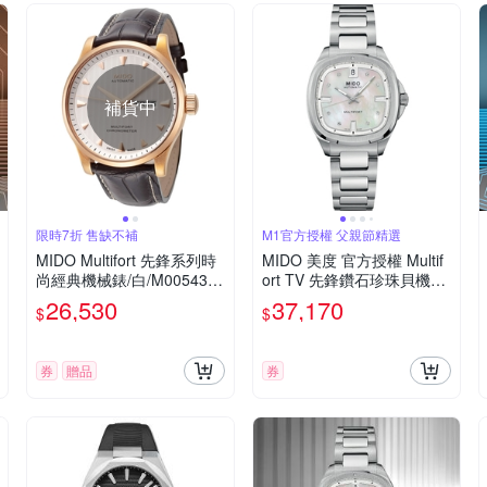
補貨中
限時7折 售缺不補
M1官方授權 父親節精選
MIDO Multifort 先鋒系列時
MIDO 美度 官方授權 Multif
尚經典機械錶/白/M0054313
ort TV 先鋒鑽石珍珠貝機械
603100
女錶 寵爸時刻 送禮推薦-35
26,530
37,170
$
$
mm M0493071110600
券
贈品
券