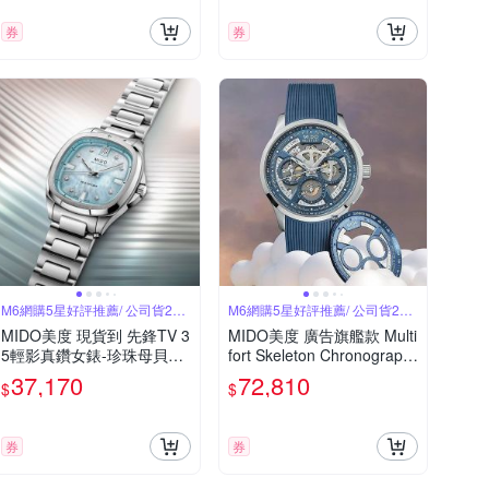
券
券
M6網購5星好評推薦/ 公司貨2年
M6網購5星好評推薦/ 公司貨2年
保固
保固
MIDO美度 現貨到 先鋒TV 3
MIDO美度 廣告旗艦款 Multi
5輕影真鑽女錶-珍珠母貝天
fort Skeleton Chronograph
藍面 M6(M049307111360
先鋒鏤空計時 藍膠帶 M6(M
37,170
72,810
$
$
0)
0386621704000)
券
券