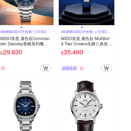
M6網購5星好評推薦/ 公司貨2年
M6網購5星好評推薦/ 公司貨2年
保固
保固
MIDO美度 廣告款Comman
MIDO美度 廣告款 Multifort
der Datoday香榭系列機械
8 Two Crowns先鋒八角形內
錶 夜空藍40㎜ M6(M02143
錶圈雙錶冠藍面40㎜ M6(M
29,830
35,460
$
$
01104100)
0475071704100)
券
挑戰低價
券