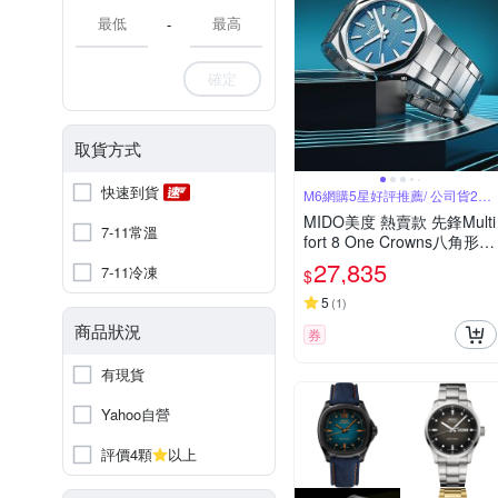
-
確定
取貨方式
快速到貨
M6網購5星好評推薦/ 公司貨2年
保固
MIDO美度 熱賣款 先鋒Multi
7-11常溫
fort 8 One Crowns八角形藍
面40㎜ M6(M05550711041
27,835
7-11冷凍
$
00)
5
(
1
)
商品狀況
券
有現貨
Yahoo自營
評價4顆
以上