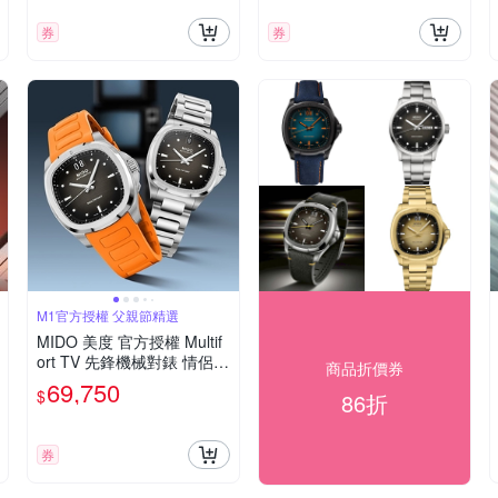
券
券
M1官方授權 父親節精選
MIDO 美度 官方授權 Multif
ort TV 先鋒機械對錶 情侶手
商品折價券
錶 寵爸時刻 送禮推薦 M049
69,750
$
86折
5261708100+M049307110
8100
券