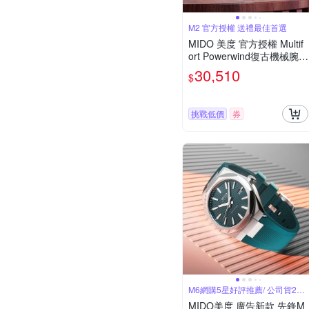
M2 官方授權 送禮最佳首選
MIDO 美度 官方授權 Multif
ort Powerwind復古機械腕
錶-M0404071104700/藍40
30,510
$
mm
挑戰低價
券
M6網購5星好評推薦/ 公司貨2年
保固
MIDO美度 廣告新款 先鋒M