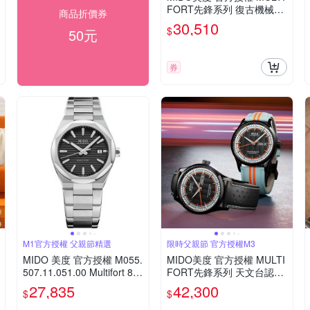
FORT先鋒系列 復古機械腕
商品折價券
錶 父親節 禮物 推薦 40mm/
30,510
$
50元
M0404071103100
券
M1官方授權 父親節精選
限時父親節 官方授權M3
MIDO 美度 官方授權 M055.
MIDO美度 官方授權 MULTI
507.11.051.00 Multifort 8 O
FORT先鋒系列 天文台認證
ne Crown 先鋒系列 幾何八
機械腕錶 父親節 禮物 推薦
27,835
42,300
$
$
角機械錶 寵爸時刻 送禮推
42mm/M0384313605100
薦-黑 M0555071105100