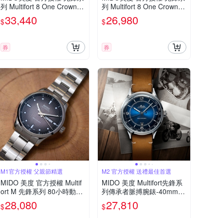
列 Multifort 8 One Crowns
列 Multifort 8 One Crowns
八角錶圈 機械腕錶 父親節
八角錶圈 機械腕錶 父親節
33,440
26,980
$
$
禮物 推薦 40mm/M055507
禮物 推薦 40mm/M055507
3304100
1709100
券
券
M1官方授權 父親節精選
M2 官方授權 送禮最佳首選
MIDO 美度 官方授權 Multif
MIDO 美度 Multifort先鋒系
ort M 先鋒系列 80小時動力
列傳承者脈搏腕錶-40mm藍
儲存機械錶 寵爸時刻 送禮
M0404071604000
28,080
27,810
$
$
推薦-42mm M0384301105
100