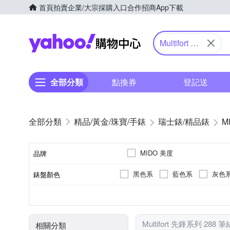
首頁
拍賣
企業/大宗採購入口
合作招商
App下載
Yahoo購物中心
Multifort 先
鋒系列
全部分類
點換券
登記送
精品/黃金/珠寶/手錶
瑞士錶/精品錶
M
MIDO 美度
品牌
黑色系
藍色系
灰色
錶盤顏色
品牌名稱
黃色系
米色系
卡其
銀色系
按壓式摺疊錶扣
鍊帶錶帶
圓形
100米
男錶
正方形
女錶
50米
黑色系
橡膠/塑膠/矽膠/
對錶
一般穿式 (
200米
特殊造
咖啡
錶帶顏色
錶扣
錶帶材質
錶盤形狀
防水級別(米)
使用族群
Multifort 先鋒系列 288 
相關分類