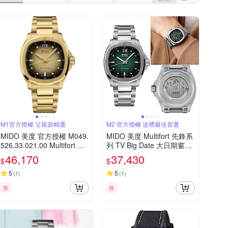
M1官方授權 父親節精選
M2 官方授權 送禮最佳首選
MIDO 美度 官方授權 M049.
MIDO 美度 Multifort 先鋒系
526.33.021.00 Multifort 先
列 TV Big Date 大日期窗機
鋒系列 TV 大日期窗機械錶
械錶-M0495261109100/40
46,170
37,430
$
$
套錶 寵爸時刻 送禮推薦-香
mm
檳金 M0495263302100
5
5
(
1
)
(
1
)
券
券