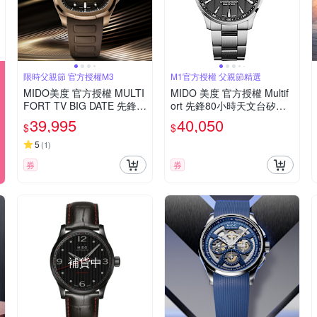
限時父親節 官方授權M3
M1官方授權 父親節精選
MIDO美度 官方授權 MULTI
MIDO 美度 官方授權 Multif
FORT TV BIG DATE 先鋒系
ort 先鋒80小時天文台矽游
列 TV大日期窗 機械腕錶 父
絲機械錶 寵爸時刻 送禮推
39,995
40,050
$
$
親節 禮物 推薦 40mm/M04
薦-42mm M038431110610
95263729100
0
5
(
1
)
券
券
補貨中