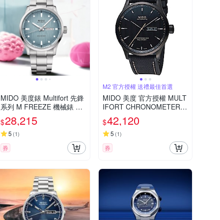
M2 官方授權 送禮最佳首選
MIDO 美度錶 Multifort 先鋒
MIDO 美度 官方授權 MULT
系列 M FREEZE 機械錶 冰
IFORT CHRONOMETER天
藍色 女錶 手錶 男錶-M0384
文台機械錶M03843137051
28,215
42,120
$
$
301104100
00
5
5
(
1
)
(
1
)
券
券