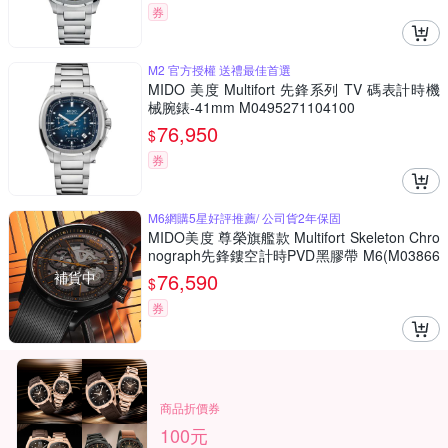
券
M2 官方授權 送禮最佳首選
MIDO 美度 Multifort 先鋒系列 TV 碼表計時機
械腕錶-41mm M0495271104100
76,950
$
券
M6網購5星好評推薦/ 公司貨2年保固
MIDO美度 尊榮旗艦款 Multifort Skeleton Chro
nograph先鋒鏤空計時PVD黑膠帶 M6(M03866
23705000)
補貨中
76,590
$
券
商品折價券
100元