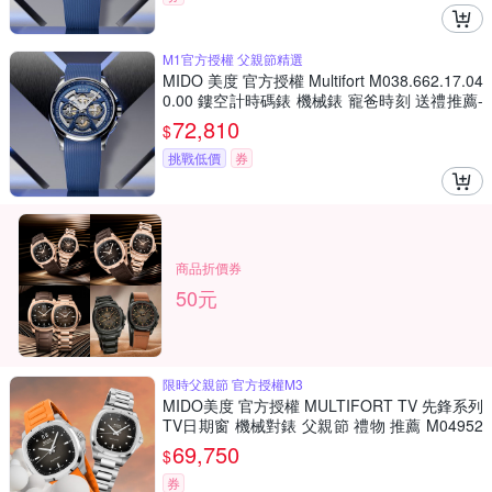
M1官方授權 父親節精選
MIDO 美度 官方授權 Multifort M038.662.17.04
0.00 鏤空計時碼錶 機械錶 寵爸時刻 送禮推薦-
43mm M0386621704000
72,810
$
挑戰低價
券
商品折價券
50元
限時父親節 官方授權M3
MIDO美度 官方授權 MULTIFORT TV 先鋒系列
TV日期窗 機械對錶 父親節 禮物 推薦 M04952
61708100+M0493071108100
69,750
$
券