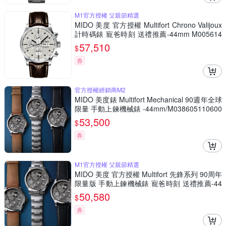
M1官方授權 父親節精選
MIDO 美度 官方授權 Multifort Chrono Valijoux
計時碼錶 寵爸時刻 送禮推薦-44mm M005614
1603100
57,510
$
券
官方授權經銷商M2
MIDO 美度錶 Multifort Mechanical 90週年全球
限量 手動上鍊機械錶 -44mm/M038605110600
0
53,500
$
券
M1官方授權 父親節精選
MIDO 美度 官方授權 Multifort 先鋒系列 90周年
限量版 手動上鍊機械錶 寵爸時刻 送禮推薦-44
mm M0386051106000
50,580
$
券