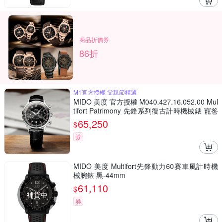
商品折價券
86折
M1官方授權 父親節精選
MIDO 美度 官方授權 M040.427.16.052.00 Mul
tifort Patrimony 先鋒系列復古計時機械錶 寵爸
時刻 送禮推薦-42mm M0404271605200
65,250
$
券
MIDO 美度 Multifort先鋒動力60賽車風計時機
械腕錶 黑-44mm
61,110
$
補貨中
券