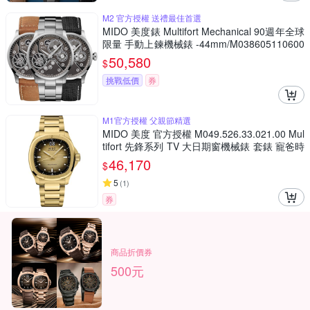
M2 官方授權 送禮最佳首選
MIDO 美度錶 Multifort Mechanical 90週年全球
限量 手動上鍊機械錶 -44mm/M038605110600
0
50,580
$
挑戰低價
券
M1官方授權 父親節精選
MIDO 美度 官方授權 M049.526.33.021.00 Mul
tifort 先鋒系列 TV 大日期窗機械錶 套錶 寵爸時
刻 送禮推薦-香檳金 M0495263302100
46,170
$
5
(
1
)
券
商品折價券
500元