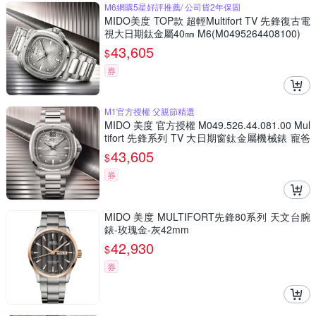
M6網購5星好評推薦/ 公司貨2年保固
MIDO美度 TOP款 超輕Multifort TV 先鋒復古電
視大日期鈦金屬40㎜ M6(M0495264408100)
43,605
$
券
M1官方授權 父親節精選
MIDO 美度 官方授權 M049.526.44.081.00 Mul
tifort 先鋒系列 TV 大日期窗鈦金屬機械錶 寵爸
時刻 送禮推薦-漸層銀灰/40mm M0495264408
43,605
$
100
券
MIDO 美度 MULTIFORT先鋒80系列 天文台腕
錶-玫瑰金-灰42mm
42,930
$
券