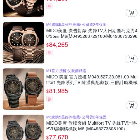
券
M6網購5星好評推薦/ 公司貨2年保固
MIDO美度 廣告對錶 先鋒TV大日期窗巧克力4
0/35㎜ M6(M0495263729100/M04930733296
00)
84,265
$
券
M1官方授權 父親節精選
MIDO 美度 官方授權 M049.527.33.081.00 Mul
tifort 先鋒系列TV 陳漢典配戴款 三眼計時機械
錶 套錶 寵爸時刻 送禮推薦-灰黑 M049527330
81,985
$
8100
券
M6網購5星好評推薦/ 公司貨2年保固
MIDO美度 旗艦套組 Multifort TV 先鋒TV計時-
PVD黑鋼橘標款 M6 (M0495273308100)
77,670
$