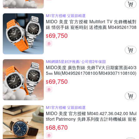
M1官方授權 父親節精選
MIDO 美度 官方授權 Multifort TV 先鋒機械對
錶 情侶手錶 寵爸時刻 送禮推薦 M0495261708
100+M0493071108100
69,750
$
券
M6網購5星好評推薦/ 公司貨2年保固
MIDO美度 廣告對錶 先鋒TV大日期窗黑面40/3
5㎜ M6(M0495261708100/M0493071108100)
69,750
$
券
M1官方授權 父親節精選
MIDO 美度 官方授權 M040.427.36.042.00 Mul
tifort Patrimony 先鋒系列復古計時機械錶 寵爸
時刻 送禮推薦-42mm M0404273604200
68,670
$
券