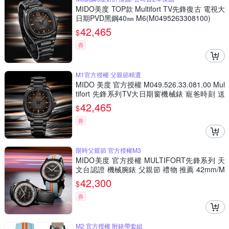
MIDO美度 TOP款 Multifort TV先鋒復古 電視大
日期PVD黑鋼40㎜ M6(M0495263308100)
42,465
$
券
M1官方授權 父親節精選
MIDO 美度 官方授權 M049.526.33.081.00 Mul
tifort 先鋒系列TV大日期窗機械錶 寵爸時刻 送
禮推薦-黑鋼帶 M0495263308100
42,465
$
券
限時父親節 官方授權M3
MIDO美度 官方授權 MULTIFORT先鋒系列 天
文台認證 機械腕錶 父親節 禮物 推薦 42mm/M
0384313605100
42,300
$
券
M2 官方授權 附錶帶套組