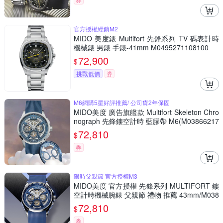
官方授權經銷M2
MIDO 美度錶 Multifort 先鋒系列 TV 碼表計時
機械錶 男錶 手錶-41mm M0495271108100
72,900
$
挑戰低價
券
M6網購5星好評推薦/ 公司貨2年保固
MIDO美度 廣告旗艦款 Multifort Skeleton Chro
nograph 先鋒鏤空計時 藍膠帶 M6(M03866217
04000)
72,810
$
券
限時父親節 官方授權M3
MIDO美度 官方授權 先鋒系列 MULTIFORT 鏤
空計時機械腕錶 父親節 禮物 推薦 43mm/M038
6621704000
72,810
$
券