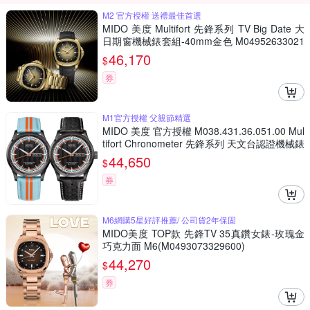
M2 官方授權 送禮最佳首選
MIDO 美度 Multifort 先鋒系列 TV Big Date 大
日期窗機械錶套組-40mm金色 M04952633021
00
46,170
$
券
M1官方授權 父親節精選
MIDO 美度 官方授權 M038.431.36.051.00 Mul
tifort Chronometer 先鋒系列 天文台認證機械錶
套錶 寵爸時刻 送禮推薦 M0384313605100
44,650
$
券
M6網購5星好評推薦/ 公司貨2年保固
MIDO美度 TOP款 先鋒TV 35真鑽女錶-玫瑰金
巧克力面 M6(M0493073329600)
44,270
$
券