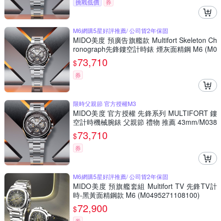
挑戰低價
券
M6網購5星好評推薦/ 公司貨2年保固
MIDO美度 預廣告旗艦款 Multifort Skeleton Ch
ronograph先鋒鏤空計時錶 煙灰面精鋼 M6 (M0
386621106000)
73,710
$
券
限時父親節 官方授權M3
MIDO美度 官方授權 先鋒系列 MULTIFORT 鏤
空計時機械腕錶 父親節 禮物 推薦 43mm/M038
6621106000
73,710
$
券
M6網購5星好評推薦/ 公司貨2年保固
MIDO美度 預旗艦套組 Multifort TV 先鋒TV計
時-黑黃面精鋼款 M6 (M0495271108100)
72,900
$
券