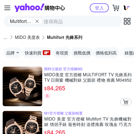
Yahoo購物中心
登入
Multifort
先鋒系列
MIDO 美度表
Multifort 先鋒系列
品牌
快速到貨
有現貨
挑戰低價
價格低到高
錶盤
限時父親節 官方授權M3
MIDO美度 官方授權 MULTIFORT TV 先鋒系列
TV 日期窗 機械對錶 父親節 禮物 推薦 M04952
63729100+M0493073329600
84,265
$
券
M1官方授權 父親節精選
MIDO 美度 官方授權 Multifort TV 先鋒機械對
錶 情侶手錶 寵爸時刻 送禮推薦 玫瑰金 巧克力
色 M0495263729100+M0493073329600
84,265
$