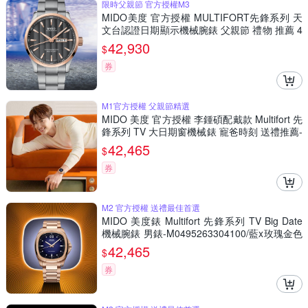
限時父親節 官方授權M3
MIDO美度 官方授權 MULTIFORT先鋒系列 天
文台認證日期顯示機械腕錶 父親節 禮物 推薦 4
2mm/M0384312106100
42,930
$
券
M1官方授權 父親節精選
MIDO 美度 官方授權 李鍾碩配戴款 Multifort 先
鋒系列 TV 大日期窗機械錶 寵爸時刻 送禮推薦-
玫瑰金x藍 M0495263304100
42,465
$
券
M2 官方授權 送禮最佳首選
MIDO 美度錶 Multifort 先鋒系列 TV Big Date
機械腕錶 男錶-M0495263304100/藍x玫瑰金色
40mm
42,465
$
券