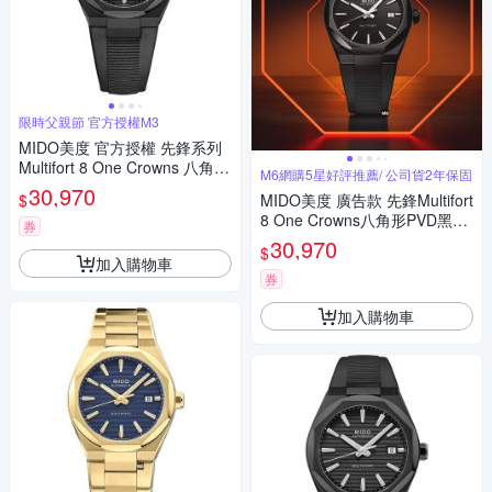
限時父親節 官方授權M3
MIDO美度 官方授權 先鋒系列
Multifort 8 One Crowns 八角錶
M6網購5星好評推薦/ 公司貨2年保固
圈 機械腕錶 父親節 禮物 推薦
30,970
$
MIDO美度 廣告款 先鋒Multifort
40mm/M0555073705100
8 One Crowns八角形PVD黑精
券
鋼黑膠帶40㎜ M6(M05550737
30,970
$
05100)
加入購物車
券
加入購物車