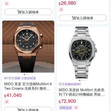
own 先鋒系列 幾何八角機械錶
26,980
$
券
寵爸時刻 送禮推薦-黑 M05550
71705100
券
加入購物車
加入購物車
M1官方授權 父親節精選
MIDO 美度 官方授權Multifort 8
官方授權經銷M2
Two Crowns 先鋒系列 幾何八
MIDO 美度錶 Multifort 先鋒系
角機械錶 寵爸時刻 送禮推薦-
41,040
列 TV 碼表計時機械錶 男錶 手
$
黑x玫瑰金 M0475073705100
錶-41mm M0495271108100
72,900
$
券
挑戰低價
券
加入購物車