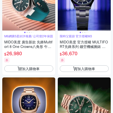
M6網購5星好評推薦/ 公司貨2年保固
限時父親節 官方授權M3
MIDO美度 廣告新款 先鋒Multif
MIDO美度 官方授權 MULTIFO
ort 8 One Crowns八角形 午夜
RT先鋒系列 鏤空機械腕錶 父
綠膠錶帶40㎜ M6(M05550717
親節 禮物 推薦 42mm / M0384
26,980
36,670
$
$
09100)
361104100
券
券
加入購物車
加入購物車