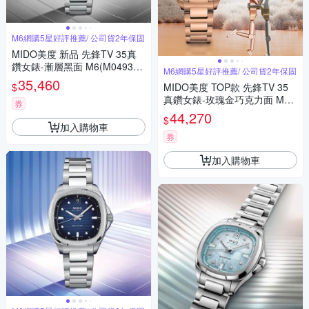
M6網購5星好評推薦/ 公司貨2年保固
MIDO美度 新品 先鋒TV 35真
鑽女錶-漸層黑面 M6(M049307
M6網購5星好評推薦/ 公司貨2年保固
1108100)
35,460
$
MIDO美度 TOP款 先鋒TV 35
真鑽女錶-玫瑰金巧克力面 M6
券
(M0493073329600)
44,270
$
加入購物車
券
加入購物車