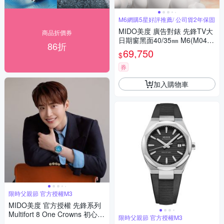
M6網購5星好評推薦/ 公司貨2年保固
MIDO美度 廣告對錶 先鋒TV大
商品折價券
日期窗黑面40/35㎜ M6(M0495
86折
261708100/M049307110810
69,750
$
0)
券
加入購物車
限時父親節 官方授權M3
MIDO美度 官方授權 先鋒系列
Multifort 8 One Crowns 初心不
限時父親節 官方授權M3
變 李鍾碩 八角錶圈 機械腕錶