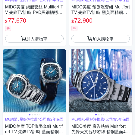
MIDO美度 旗艦套組 Multifort T
MIDO美度 預旗艦套組 Multifort
V 先鋒TV計時-PVD黑鋼橘標款
TV 先鋒TV計時-黑黃面精鋼款
M6 (M0495273308100)
M6 (M0495271108100)
77,670
72,900
$
$
券
券
加入購物車
加入購物車
M6網購5星好評推薦/ 公司貨2年保固
M6網購5星好評推薦/ 公司貨5年保固
MIDO美度 TOP旗艦套組 Multif
MIDO美度 廣告熱銷 Multifort
ort TV 先鋒TV計時-藍面精鋼 M
先鋒天文台矽游絲 精鋼藍面42