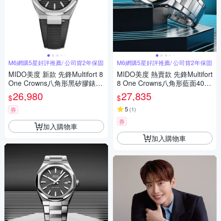
M6網購5星好評推薦/ 公司貨2年保固
M6網購5星好評推薦/ 公司貨2年保固
MIDO美度 新款 先鋒Multifort 8
MIDO美度 熱賣款 先鋒Multifort
One Crowns八角形黑矽膠錶帶
8 One Crowns八角形藍面40㎜
40㎜ M6(M0555071705100)
M6(M0555071104100)
26,980
27,835
$
$
5
券
(
1
)
券
加入購物車
加入購物車