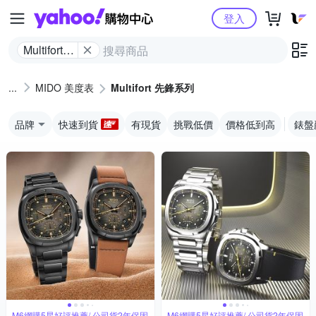
Yahoo購物中心
登入
Multifort
先鋒系列
MIDO 美度表
Multifort 先鋒系列
品牌
快速到貨
有現貨
挑戰低價
價格低到高
錶盤
M6網購5星好評推薦/ 公司貨2年保固
M6網購5星好評推薦/ 公司貨2年保固