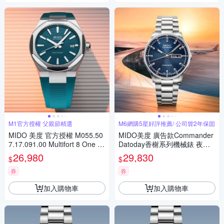
M1官方授權 父親節精選
M6網購5星好評推薦/ 公司貨2年保固
MIDO 美度 官方授權 M055.50
MIDO美度 廣告款Commander
7.17.091.00 Multifort 8 One Cr
Datoday香榭系列機械錶 夜空
own 先鋒系列 幾何八角機械錶
藍40㎜ M6(M0214301104100)
26,980
29,830
$
$
寵爸時刻 送禮推薦-午夜綠 M0
555071709100
券
券
加入購物車
加入購物車