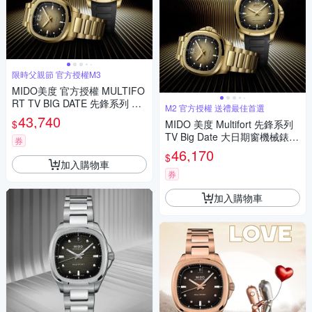
限時父親節 官方授權M3
MIDO美度 官方授權 MULTIFO
RT TV BIG DATE 先鋒系列 TV
M2 官方授權 送禮最佳首選
大日期窗 機械腕錶 父親節 禮物
43,740
$
MIDO 美度 Multifort 先鋒系列
推薦 40mm/M0495263302100
TV Big Date 大日期窗機械錶套
券
組-40mm金色 M04952633021
46,170
$
00
加入購物車
券
加入購物車