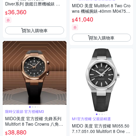
Diver系列 旗鑑日曆機械錶 寵
MIDO 美度 Multifort 8 Two Cro
爸時刻 送禮推薦-黑x銀/42mm
36,360
wns 機械腕錶-40mm M047507
$
M0059301106000
3705100
41,040
$
券
券
加入購物車
加入購物車
限時父親節 官方授權M3
MIDO美度 官方授權 先鋒系列
M1官方授權 父親節精選
Multifort 8 Two Crowns 八角錶
MIDO 美度 官方授權 M055.50
圈 幾何機械腕錶 父親節 禮物
38,880
7.17.051.00 Multifort 8 One Cr
$
推薦 40mm/M0475073705100