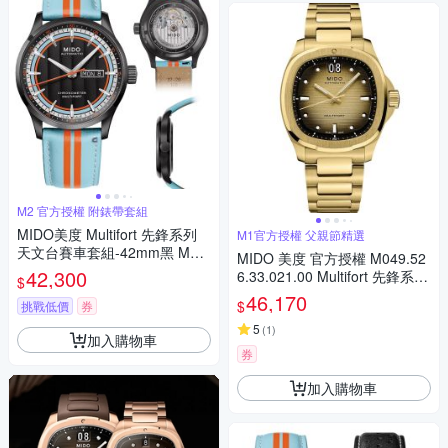
M2 官方授權 附錶帶套組
MIDO美度 Multifort 先鋒系列
M1官方授權 父親節精選
天文台賽車套組-42mm黑 M03
MIDO 美度 官方授權 M049.52
84313605100
42,300
6.33.021.00 Multifort 先鋒系列
$
TV 大日期窗機械錶 套錶 寵爸
46,170
$
挑戰低價
券
時刻 送禮推薦-香檳金 M04952
63302100
5
(
1
)
加入購物車
券
加入購物車