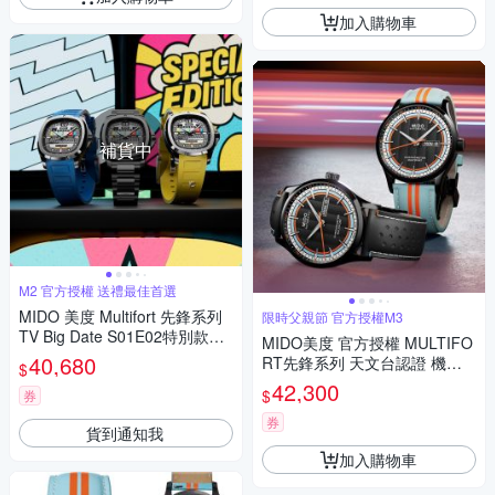
加入購物車
補貨中
M2 官方授權 送禮最佳首選
MIDO 美度 Multifort 先鋒系列
限時父親節 官方授權M3
TV Big Date S01E02特別款機
MIDO美度 官方授權 MULTIFO
械錶套組-M0495263308101
40,680
RT先鋒系列 天文台認證 機械
$
腕錶 父親節 禮物 推薦 42mm/
42,300
$
券
M0384313605100
券
貨到通知我
加入購物車