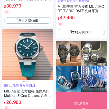
限時父親節 官方授權M3
own 先鋒系列 幾何八角機械錶
30,970
$
MIDO美度 官方授權 MULTIFO
寵爸時刻 送禮推薦-黑 M05550
RT TV BIG DATE 先鋒系列 李
73705100
券
鍾碩配戴款 TV大日期窗 機械腕
42,465
$
錶 父親節 禮物 推薦 40mm/M0
加入購物車
495263304100
券
加入購物車
限時父親節 官方授權M3
MIDO美度 官方授權 先鋒系列
Multifort 8 One Crowns 八角錶
圈 機械腕錶 父親節 禮物 推薦
26,980
$
商品折價券
40mm/M0555071709100
券