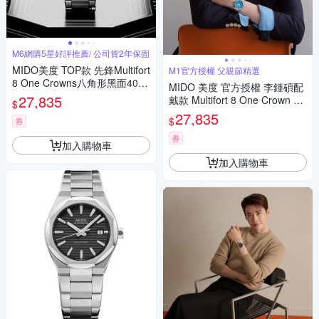
M6網購5星好評推薦/ 公司貨2年保固
MIDO美度 TOP款 先鋒Multifort
M1官方授權 父親節精選
8 One Crowns八角形黑面40㎜
MIDO 美度 官方授權 李鍾碩配
M6(M0555071105100)
27,835
戴款 Multifort 8 One Crown 先
$
鋒系列 幾何八角機械錶 寵爸時
27,835
$
券
刻 送禮推薦-藍 M0555071104
100
券
加入購物車
加入購物車