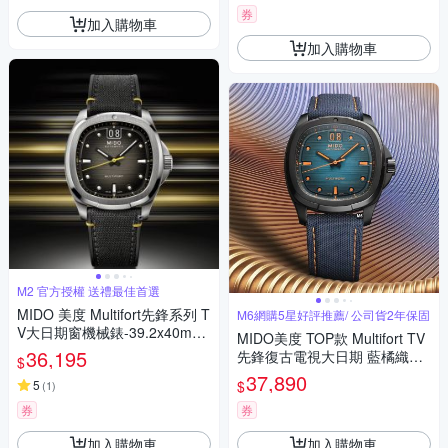
券
加入購物車
加入購物車
M2 官方授權 送禮最佳首選
MIDO 美度 Multifort先鋒系列 T
M6網購5星好評推薦/ 公司貨2年保固
V大日期窗機械錶-39.2x40mm
MIDO美度 TOP款 Multifort TV
M0495261708101
36,195
先鋒復古電視大日期 藍橘織帶
$
款40㎜ M6(M0495263704100)
37,890
$
5
(
1
)
券
券
加入購物車
加入購物車