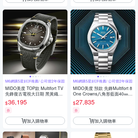
M6網購5星好評推薦/ 公司貨2年保固
M6網購5星好評推薦/ 公司貨2年保固
MIDO美度 TOP款 Multifort TV
MIDO美度 預款 先鋒Multifort 8
先鋒復古電視大日期 黑黃織帶4
One Crowns八角形藍面40㎜
0㎜ M6(M0495261708101)
M6(M0555071104100)
36,195
27,835
$
$
券
券
加入購物車
加入購物車