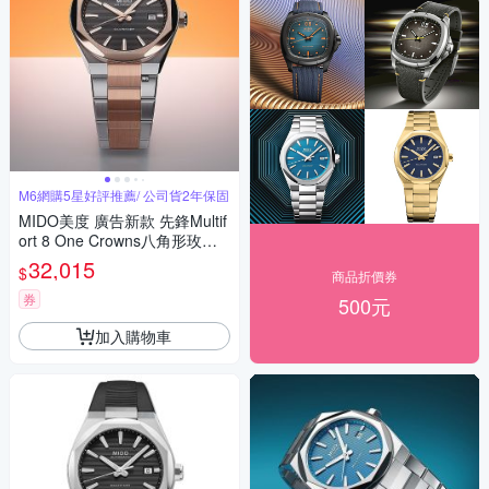
M6網購5星好評推薦/ 公司貨2年保固
MIDO美度 廣告新款 先鋒Multif
ort 8 One Crowns八角形玫瑰
金雙色40㎜ M6(M0555072205
32,015
$
商品折價券
100)
券
500元
加入購物車