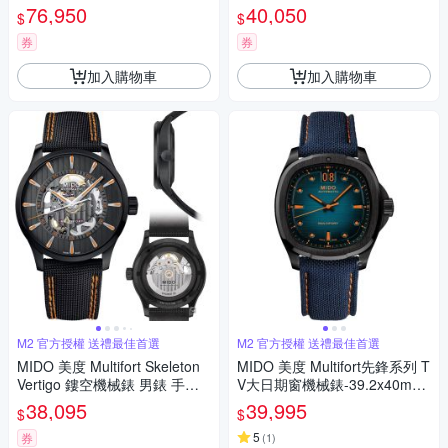
6 (M0495271104100)
㎜ M6(0384311104100)
76,950
40,050
$
$
券
券
加入購物車
加入購物車
M2 官方授權 送禮最佳首選
M2 官方授權 送禮最佳首選
MIDO 美度 Multifort Skeleton
MIDO 美度 Multifort先鋒系列 T
Vertigo 鏤空機械錶 男錶 手錶-
V大日期窗機械錶-39.2x40mm
42mm M0384363705100
藍 M0495263704100
38,095
39,995
$
$
5
券
(
1
)