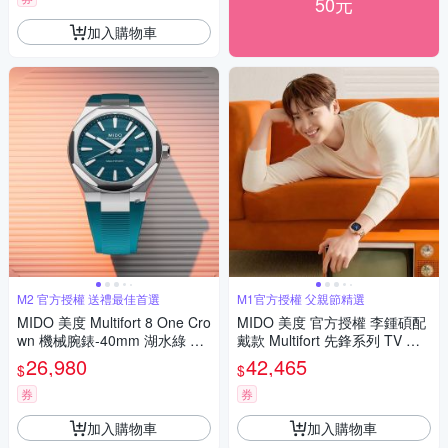
50元
加入購物車
M2 官方授權 送禮最佳首選
M1官方授權 父親節精選
MIDO 美度 Multifort 8 One Cro
MIDO 美度 官方授權 李鍾碩配
wn 機械腕錶-40mm 湖水綠 M0
戴款 Multifort 先鋒系列 TV 大
555071709100
日期窗機械錶 寵爸時刻 送禮推
26,980
42,465
$
$
薦-玫瑰金x藍 M049526330410
0
券
券
加入購物車
加入購物車