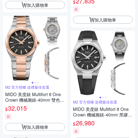
27,835
$
父親節 禮物 推薦 40mm/M055
加入購物車
5071105100
券
加入購物車
M2 官方授權 送禮最佳首選
MIDO 美度錶 Multifort 8 One
Crown 機械腕錶-40mm 雙色 M
M2 官方授權 送禮最佳首選
0555072205100
32,015
$
MIDO 美度錶 Multifort 8 One
Crown 機械腕錶-40mm 黑膠 M
券
0555071705100
26,980
$
加入購物車
券