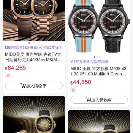
M6網購5星好評推薦/ 公司貨2年保固
MIDO美度 廣告對錶 先鋒TV大
日期窗巧克力40/35㎜ M6(M04
M1官方授權 父親節精選
95263729100/M04930733296
84,265
$
MIDO 美度 官方授權 M038.43
00)
1.36.051.00 Multifort Chronom
券
eter 先鋒系列 天文台認證機械
44,650
$
錶 套錶 寵爸時刻 送禮推薦 M0
加入購物車
384313605100
券
加入購物車