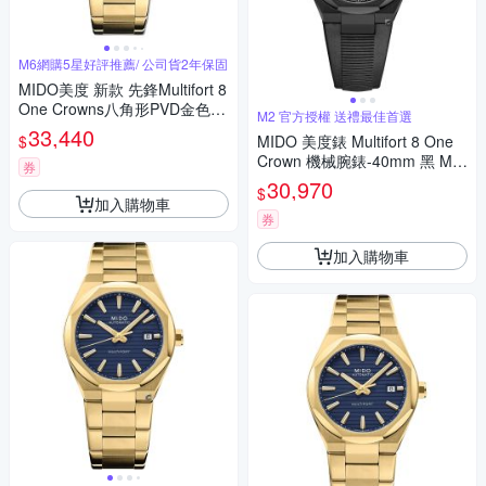
M6網購5星好評推薦/ 公司貨2年保固
MIDO美度 新款 先鋒Multifort 8
One Crowns八角形PVD金色藍
M2 官方授權 送禮最佳首選
面40㎜ M6(M0555073304100)
33,440
$
MIDO 美度錶 Multifort 8 One
Crown 機械腕錶-40mm 黑 M0
券
555073705100
30,970
$
加入購物車
券
加入購物車