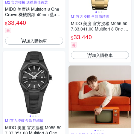
M2 官方授權 送禮最佳首選
MIDO 美度錶 Multifort 8 One
Crown 機械腕錶-40mm 藍x金
M1官方授權 父親節精選
色 M0555073304100
33,440
$
MIDO 美度 官方授權 M055.50
7.33.041.00 Multifort 8 One Cr
券
own 先鋒系列 幾何八角機械錶
33,440
$
寵爸時刻 送禮推薦-藍x金 M05
加入購物車
55073304100
券
加入購物車
M1官方授權 父親節精選
MIDO 美度 官方授權 M055.50
7.37.051.00 Multifort 8 One Cr