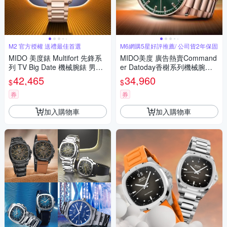
M2 官方授權 送禮最佳首選
M6網購5星好評推薦/ 公司貨2年保固
MIDO 美度錶 Multifort 先鋒系
MIDO美度 廣告熱賣Command
列 TV Big Date 機械腕錶 男錶-
er Datoday香榭系列機械腕錶
M0495263304100/藍x玫瑰金
玫瑰金綠面40㎜ M6(M021430
42,465
34,960
$
$
色40mm
3309100)
券
券
加入購物車
加入購物車