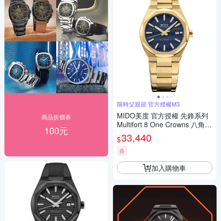
限時父親節 官方授權M3
MIDO美度 官方授權 先鋒系列
商品折價券
Multifort 8 One Crowns 八角錶
100元
圈 機械腕錶 父親節 禮物 推薦
33,440
$
40mm/M0555073304100
券
加入購物車