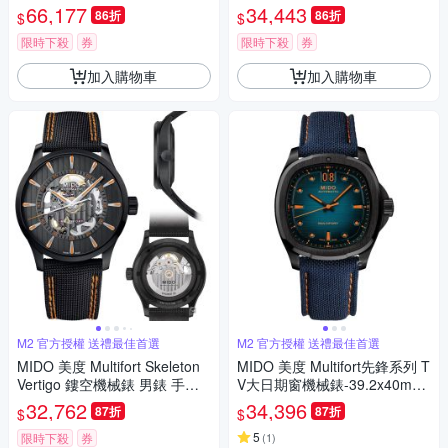
6 (M0495271104100)
㎜ M6(0384311104100)
66,177
34,443
86折
86折
$
$
限時下殺
券
限時下殺
券
加入購物車
加入購物車
M2 官方授權 送禮最佳首選
M2 官方授權 送禮最佳首選
MIDO 美度 Multifort Skeleton
MIDO 美度 Multifort先鋒系列 T
Vertigo 鏤空機械錶 男錶 手錶-
V大日期窗機械錶-39.2x40mm
42mm M0384363705100
藍 M0495263704100
32,762
34,396
87折
87折
$
$
5
限時下殺
券
(
1
)