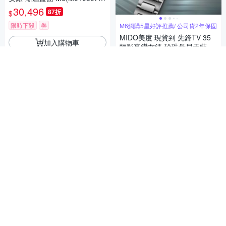
04100)
30,496
87折
$
限時下殺
券
M6網購5星好評推薦/ 公司貨2年保固
MIDO美度 現貨到 先鋒TV 35
加入購物車
輕影真鑽女錶-珍珠母貝天藍面
M6(M0493071113600)
31,967
87折
$
限時下殺
券
加入購物車
M6網購5星好評推薦/ 公司貨2年保固
MIDO美度 現貨到 先鋒TV 35
真鑽女錶-珍珠母貝白面 M6(M0
493071110600)
31,967
87折
$
限時下殺
券
M1官方授權 父親節精選