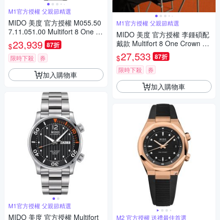
M1官方授權 父親節精選
MIDO 美度 官方授權 M055.50
M1官方授權 父親節精選
7.11.051.00 Multifort 8 One Cr
MIDO 美度 官方授權 李鍾碩配
own 先鋒系列 幾何八角機械錶
23,939
戴款 Multifort 8 One Crown 先
87折
$
寵爸時刻 送禮推薦-黑 M05550
鋒系列 幾何八角機械錶 寵爸時
27,533
87折
$
71105100
限時下殺
券
刻 送禮推薦 M0555072205100
限時下殺
券
加入購物車
加入購物車
M1官方授權 父親節精選
MIDO 美度 官方授權 Multifort
M2 官方授權 送禮最佳首選