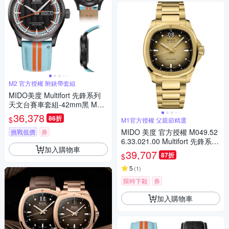
M2 官方授權 附錶帶套組
MIDO美度 Multifort 先鋒系列
天文台賽車套組-42mm黑 M03
84313605100
36,378
86折
$
M1官方授權 父親節精選
MIDO 美度 官方授權 M049.52
挑戰低價
券
6.33.021.00 Multifort 先鋒系列
加入購物車
TV 大日期窗機械錶 套錶 寵爸
39,707
87折
$
時刻 送禮推薦-香檳金 M04952
63302100
5
(
1
)
限時下殺
券
加入購物車