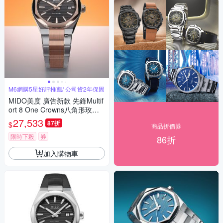
M6網購5星好評推薦/ 公司貨2年保固
MIDO美度 廣告新款 先鋒Multif
ort 8 One Crowns八角形玫瑰
金雙色40㎜ M6(M0555072205
27,533
87折
$
商品折價券
100)
限時下殺
券
86折
加入購物車