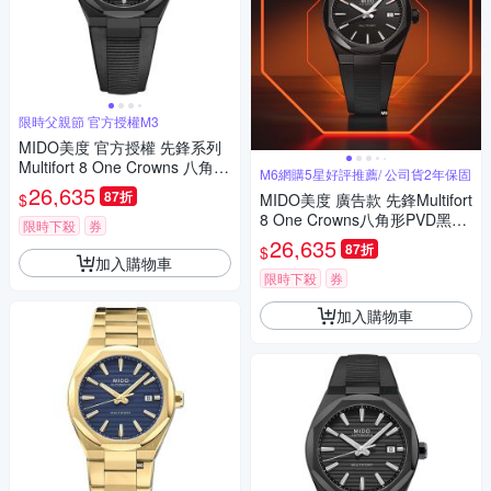
限時父親節 官方授權M3
MIDO美度 官方授權 先鋒系列
Multifort 8 One Crowns 八角錶
M6網購5星好評推薦/ 公司貨2年保固
圈 機械腕錶 父親節 禮物 推薦
26,635
87折
$
MIDO美度 廣告款 先鋒Multifort
40mm/M0555073705100
8 One Crowns八角形PVD黑精
限時下殺
券
鋼黑膠帶40㎜ M6(M05550737
26,635
87折
$
05100)
加入購物車
限時下殺
券
加入購物車