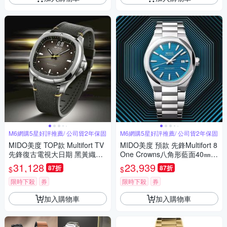
M6網購5星好評推薦/ 公司貨2年保固
M6網購5星好評推薦/ 公司貨2年保固
MIDO美度 TOP款 Multifort TV
MIDO美度 預款 先鋒Multifort 8
先鋒復古電視大日期 黑黃織帶4
One Crowns八角形藍面40㎜
0㎜ M6(M0495261708101)
M6(M0555071104100)
31,128
23,939
87折
87折
$
$
限時下殺
券
限時下殺
券
加入購物車
加入購物車