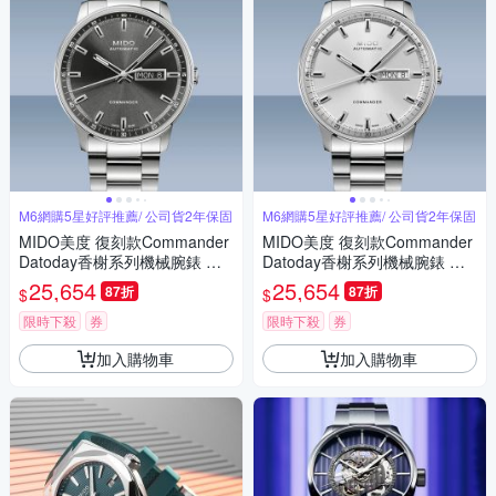
M6網購5星好評推薦/ 公司貨2年保固
M6網購5星好評推薦/ 公司貨2年保固
MIDO美度 復刻款Commander
MIDO美度 復刻款Commander
Datoday香榭系列機械腕錶 精
Datoday香榭系列機械腕錶 精
鋼灰面40㎜ M6(M0214301106
鋼銀面40㎜ M6(M0214301103
25,654
25,654
87折
87折
$
$
100)
100)
限時下殺
券
限時下殺
券
加入購物車
加入購物車