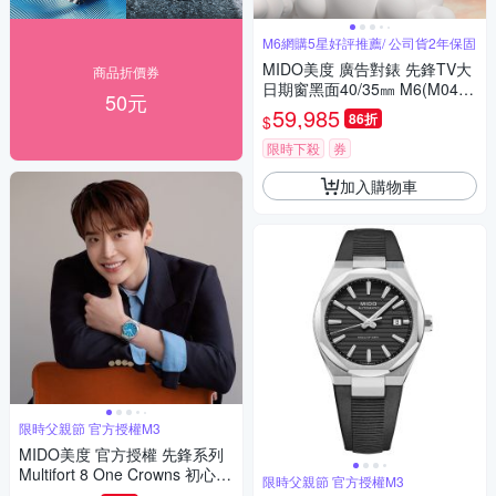
M6網購5星好評推薦/ 公司貨2年保固
MIDO美度 廣告對錶 先鋒TV大
商品折價券
日期窗黑面40/35㎜ M6(M0495
50元
261708100/M049307110810
59,985
86折
$
0)
限時下殺
券
加入購物車
限時父親節 官方授權M3
MIDO美度 官方授權 先鋒系列
Multifort 8 One Crowns 初心不
限時父親節 官方授權M3
變 李鍾碩 八角錶圈 機械腕錶