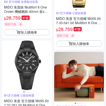
M2 官方授權 送禮最佳首選
MIDO 美度錶 Multifort 8 One
Crown 機械腕錶-40mm 藍x金
M1官方授權 父親節精選
色 M0555073304100
28,759
87折
$
MIDO 美度 官方授權 M055.50
7.33.041.00 Multifort 8 One Cr
限時下殺
券
own 先鋒系列 幾何八角機械錶
28,759
87折
$
寵爸時刻 送禮推薦-藍x金 M05
加入購物車
55073304100
限時下殺
券
加入購物車
M1官方授權 父親節精選
MIDO 美度 官方授權 M055.50
7.37.051.00 Multifort 8 One Cr