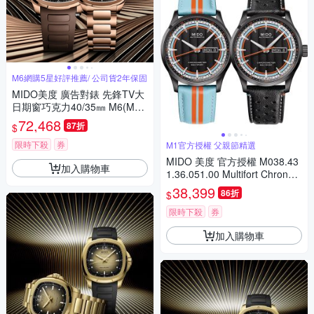
M6網購5星好評推薦/ 公司貨2年保固
MIDO美度 廣告對錶 先鋒TV大
日期窗巧克力40/35㎜ M6(M04
95263729100/M04930733296
72,468
87折
$
00)
限時下殺
券
M1官方授權 父親節精選
MIDO 美度 官方授權 M038.43
加入購物車
1.36.051.00 Multifort Chronom
eter 先鋒系列 天文台認證機械
38,399
86折
$
錶 套錶 寵爸時刻 送禮推薦 M0
384313605100
限時下殺
券
加入購物車