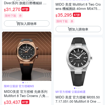
Diver系列 旗鑑日曆機械錶 寵
MIDO 美度 Multifort 8 Two Cro
爸時刻 送禮推薦-黑x銀/42mm
31,270
wns 機械腕錶-40mm M047507
87折
$
M0059301106000
3705100
35,295
87折
$
限時下殺
券
限時下殺
券
加入購物車
加入購物車
限時父親節 官方授權M3
MIDO美度 官方授權 先鋒系列
M1官方授權 父親節精選
Multifort 8 Two Crowns 八角錶
MIDO 美度 官方授權 M055.50
圈 幾何機械腕錶 父親節 禮物
33,437
7.17.051.00 Multifort 8 One Cr
87折
$
推薦 40mm/M0475073705100