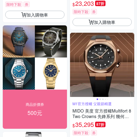
own 先鋒系列 幾何八角機械錶
23,203
87折
$
限時下殺
券
寵爸時刻 送禮推薦-黑 M05550
71705100
限時下殺
券
加入購物車
加入購物車
M1官方授權 父親節精選
商品折價券
MIDO 美度 官方授權Multifort 8
500元
Two Crowns 先鋒系列 幾何八
角機械錶 寵爸時刻 送禮推薦-
35,295
87折
$
黑x玫瑰金 M0475073705100
限時下殺
券