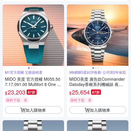
M1官方授權 父親節精選
M6網購5星好評推薦/ 公司貨2年保固
MIDO 美度 官方授權 M055.50
MIDO美度 廣告款Commander
7.17.091.00 Multifort 8 One Cr
Datoday香榭系列機械錶 夜空
own 先鋒系列 幾何八角機械錶
藍40㎜ M6(M0214301104100)
23,203
25,654
87折
87折
$
$
寵爸時刻 送禮推薦-午夜綠 M0
555071709100
限時下殺
券
限時下殺
券
加入購物車
加入購物車