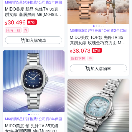
M6網購5星好評推薦/ 公司貨2年保固
MIDO美度 新品 先鋒TV 35真
鑽女錶-漸層黑面 M6(M049307
1108100)
30,496
87折
$
限時下殺
券
M6網購5星好評推薦/ 公司貨2年保固
MIDO美度 TOP款 先鋒TV 35
加入購物車
真鑽女錶-玫瑰金巧克力面 M6
(M0493073329600)
38,073
87折
$
限時下殺
券
加入購物車
M6網購5星好評推薦/ 公司貨2年保固
MIDO美度 預 先鋒TV 35真鑽
女錶-漸層藍面 M6(M04930711