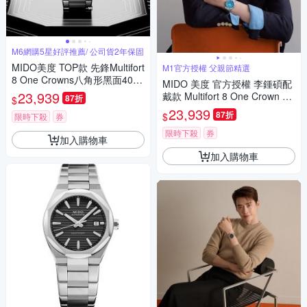
M6網購5星好評推薦/ 公司貨2年保固
MIDO美度 TOP款 先鋒Multifort
M1官方授權 父親節精選
8 One Crowns八角形黑面40㎜
MIDO 美度 官方授權 李鍾碩配
M6(M0555071105100)
23,939
戴款 Multifort 8 One Crown 先
87折
$
鋒系列 幾何八角機械錶 寵爸時
23,939
87折
$
限時下殺
券
刻 送禮推薦-藍 M0555071104
100
限時下殺
券
加入購物車
加入購物車