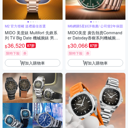
M2 官方授權 送禮最佳首選
M6網購5星好評推薦/ 公司貨2年保固
MIDO 美度錶 Multifort 先鋒系
MIDO美度 廣告熱賣Command
列 TV Big Date 機械腕錶 男錶-
er Datoday香榭系列機械腕錶
M0495263304100/藍x玫瑰金
玫瑰金綠面40㎜ M6(M021430
36,520
30,066
87折
87折
$
$
色40mm
3309100)
限時下殺
券
限時下殺
券
加入購物車
加入購物車