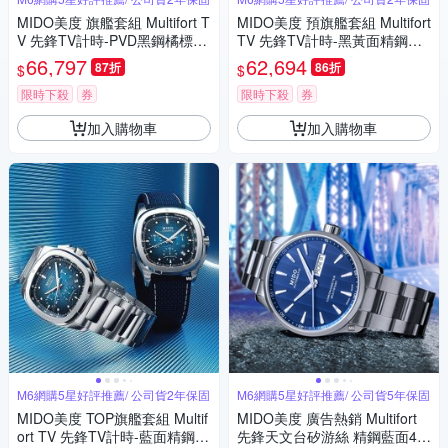
MIDO美度 旗艦套組 Multifort T
MIDO美度 預旗艦套組 Multifort
V 先鋒TV計時-PVD黑鋼橘標款
TV 先鋒TV計時-黑黃面精鋼款
M6 (M0495273308100)
M6 (M0495271108100)
66,797
62,694
87折
86折
$
$
限時下殺
券
限時下殺
券
加入購物車
加入購物車
M6網購5星好評推薦/ 公司貨2年保固
M6網購5星好評推薦/ 公司貨5年保固
MIDO美度 TOP旗艦套組 Multif
MIDO美度 廣告熱銷 Multifort
ort TV 先鋒TV計時-藍面精鋼 M
先鋒天文台矽游絲 精鋼藍面42