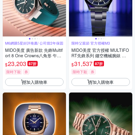
M6網購5星好評推薦/ 公司貨2年保固
限時父親節 官方授權M3
MIDO美度 廣告新款 先鋒Multif
MIDO美度 官方授權 MULTIFO
ort 8 One Crowns八角形 午夜
RT先鋒系列 鏤空機械腕錶 父
綠膠錶帶40㎜ M6(M05550717
親節 禮物 推薦 42mm / M0384
23,203
31,537
87折
87折
$
$
09100)
361104100
限時下殺
券
限時下殺
券
加入購物車
加入購物車