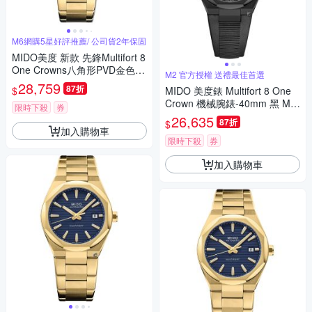
M6網購5星好評推薦/ 公司貨2年保固
MIDO美度 新款 先鋒Multifort 8
One Crowns八角形PVD金色藍
M2 官方授權 送禮最佳首選
面40㎜ M6(M0555073304100)
28,759
87折
$
MIDO 美度錶 Multifort 8 One
Crown 機械腕錶-40mm 黑 M0
限時下殺
券
555073705100
26,635
87折
$
加入購物車
限時下殺
券
加入購物車