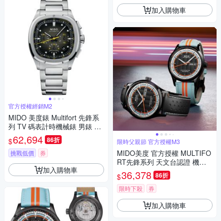
加入購物車
官方授權經銷M2
MIDO 美度錶 Multifort 先鋒系
列 TV 碼表計時機械錶 男錶 手
錶-41mm M0495271108100
62,694
86折
$
限時父親節 官方授權M3
MIDO美度 官方授權 MULTIFO
挑戰低價
券
RT先鋒系列 天文台認證 機械
加入購物車
腕錶 父親節 禮物 推薦 42mm/
36,378
86折
$
M0384313605100
限時下殺
券
加入購物車