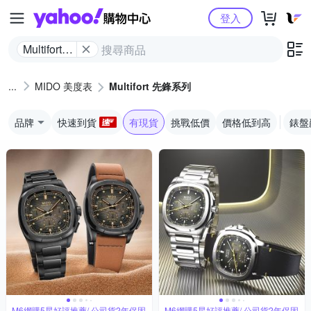
Yahoo購物中心
登入
Multifort
先鋒系列
MIDO 美度表
Multifort 先鋒系列
品牌
快速到貨
有現貨
挑戰低價
價格低到高
錶盤
M6網購5星好評推薦/ 公司貨2年保固
M6網購5星好評推薦/ 公司貨2年保固