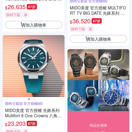
限時父親節 官方授權M3
own 先鋒系列 幾何八角機械錶
26,635
87折
$
MIDO美度 官方授權 MULTIFO
寵爸時刻 送禮推薦-黑 M05550
RT TV BIG DATE 先鋒系列 李
73705100
限時下殺
券
鍾碩配戴款 TV大日期窗 機械腕
36,520
87折
$
錶 父親節 禮物 推薦 40mm/M0
加入購物車
495263304100
限時下殺
券
加入購物車
限時父親節 官方授權M3
MIDO美度 官方授權 先鋒系列
Multifort 8 One Crowns 八角錶
圈 機械腕錶 父親節 禮物 推薦
23,203
87折
$
商品折價券
40mm/M0555071709100
限時下殺
券