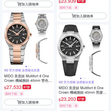
23,939
87折
$
父親節 禮物 推薦 40mm/M055
加入購物車
5071105100
限時下殺
券
加入購物車
M2 官方授權 送禮最佳首選
MIDO 美度錶 Multifort 8 One
Crown 機械腕錶-40mm 雙色 M
M2 官方授權 送禮最佳首選
0555072205100
27,533
87折
$
MIDO 美度錶 Multifort 8 One
Crown 機械腕錶-40mm 黑膠 M
限時下殺
券
0555071705100
23,203
87折
$
加入購物車
限時下殺
券