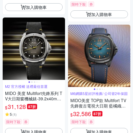
限時下殺
券
加入購物車
加入購物車
M2 官方授權 送禮最佳首選
MIDO 美度 Multifort先鋒系列 T
M6網購5星好評推薦/ 公司貨2年保固
V大日期窗機械錶-39.2x40mm
MIDO美度 TOP款 Multifort TV
M0495261708101
31,128
先鋒復古電視大日期 藍橘織帶
87折
$
款40㎜ M6(M0495263704100)
32,586
87折
$
5
(
1
)
限時下殺
券
限時下殺
券
加入購物車
加入購物車