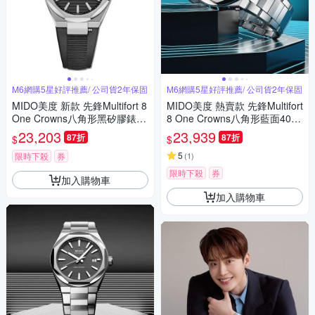
M6網購5星好評推薦/ 公司貨2年保固
M6網購5星好評推薦/ 公司貨2年保固
MIDO美度 新款 先鋒Multifort 8
MIDO美度 熱賣款 先鋒Multifort
One Crowns八角形黑矽膠錶帶
8 One Crowns八角形藍面40㎜
40㎜ M6(M0555071705100)
M6(M0555071104100)
23,203
23,939
87折
87折
$
$
5
限時下殺
券
(
1
)
限時下殺
券
加入購物車
加入購物車