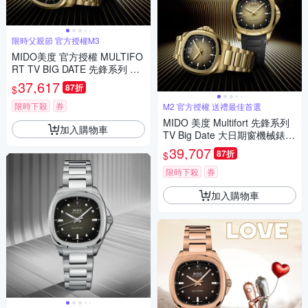
限時父親節 官方授權M3
MIDO美度 官方授權 MULTIFO
RT TV BIG DATE 先鋒系列 TV
大日期窗 機械腕錶 父親節 禮物
37,617
87折
$
推薦 40mm/M0495263302100
限時下殺
券
M2 官方授權 送禮最佳首選
MIDO 美度 Multifort 先鋒系列
加入購物車
TV Big Date 大日期窗機械錶套
組-40mm金色 M04952633021
39,707
87折
$
00
限時下殺
券
加入購物車