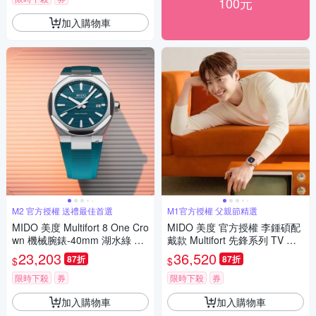
100元
加入購物車
M2 官方授權 送禮最佳首選
M1官方授權 父親節精選
MIDO 美度 Multifort 8 One Cro
MIDO 美度 官方授權 李鍾碩配
wn 機械腕錶-40mm 湖水綠 M0
戴款 Multifort 先鋒系列 TV 大
555071709100
日期窗機械錶 寵爸時刻 送禮推
23,203
36,520
87折
87折
$
$
薦-玫瑰金x藍 M049526330410
0
限時下殺
券
限時下殺
券
加入購物車
加入購物車