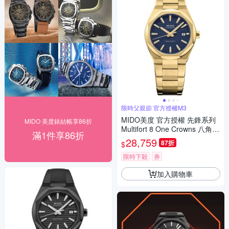
限時父親節 官方授權M3
MIDO美度 官方授權 先鋒系列
MIDO 美度錶結帳享86折
Multifort 8 One Crowns 八角錶
滿1件享86折
圈 機械腕錶 父親節 禮物 推薦
28,759
87折
$
40mm/M0555073304100
限時下殺
券
加入購物車