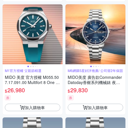
M1官方授權 父親節精選
M6網購5星好評推薦/ 公司貨2年保固
MIDO 美度 官方授權 M055.50
MIDO美度 廣告款Commander
7.17.091.00 Multifort 8 One Cr
Datoday香榭系列機械錶 夜空
own 先鋒系列 幾何八角機械錶
藍40㎜ M6(M0214301104100)
26,980
29,830
$
$
寵爸時刻 送禮推薦-午夜綠 M0
555071709100
券
券
加入購物車
加入購物車