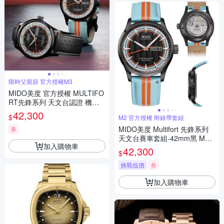
限時父親節 官方授權M3
MIDO美度 官方授權 MULTIFO
RT先鋒系列 天文台認證 機械
腕錶 父親節 禮物 推薦 42mm/
42,300
$
M2 官方授權 附錶帶套組
M0384313605100
MIDO美度 Multifort 先鋒系列
券
天文台賽車套組-42mm黑 M03
加入購物車
84313605100
42,300
$
挑戰低價
券
加入購物車