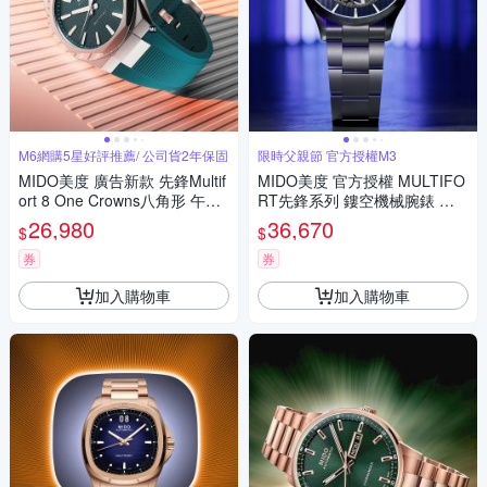
M6網購5星好評推薦/ 公司貨2年保固
限時父親節 官方授權M3
MIDO美度 廣告新款 先鋒Multif
MIDO美度 官方授權 MULTIFO
ort 8 One Crowns八角形 午夜
RT先鋒系列 鏤空機械腕錶 父
綠膠錶帶40㎜ M6(M05550717
親節 禮物 推薦 42mm / M0384
26,980
36,670
$
$
09100)
361104100
券
券
加入購物車
加入購物車