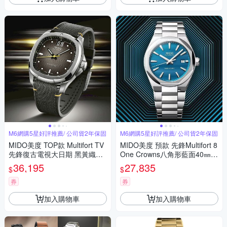
M6網購5星好評推薦/ 公司貨2年保固
M6網購5星好評推薦/ 公司貨2年保固
MIDO美度 TOP款 Multifort TV
MIDO美度 預款 先鋒Multifort 8
先鋒復古電視大日期 黑黃織帶4
One Crowns八角形藍面40㎜
0㎜ M6(M0495261708101)
M6(M0555071104100)
36,195
27,835
$
$
券
券
加入購物車
加入購物車