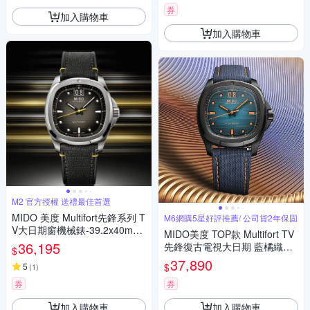
券
加入購物車
加入購物車
M2 官方授權 送禮最佳首選
MIDO 美度 Multifort先鋒系列 T
M6網購5星好評推薦/ 公司貨2年保固
V大日期窗機械錶-39.2x40mm
MIDO美度 TOP款 Multifort TV
M0495261708101
36,195
先鋒復古電視大日期 藍橘織帶
$
款40㎜ M6(M0495263704100)
37,890
$
5
(
1
)
券
券
加入購物車
加入購物車