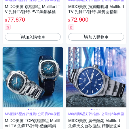
MIDO美度 旗艦套組 Multifort T
MIDO美度 預旗艦套組 Multifort
V 先鋒TV計時-PVD黑鋼橘標款
TV 先鋒TV計時-黑黃面精鋼款
M6 (M0495273308100)
M6 (M0495271108100)
77,670
72,900
$
$
券
券
加入購物車
加入購物車
M6網購5星好評推薦/ 公司貨2年保固
M6網購5星好評推薦/ 公司貨5年保固
MIDO美度 TOP旗艦套組 Multif
MIDO美度 廣告熱銷 Multifort
ort TV 先鋒TV計時-藍面精鋼 M
先鋒天文台矽游絲 精鋼藍面42