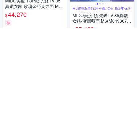
MIDO美度 TOP款 先鋒TV 35
真鑽女錶-玫瑰金巧克力面 M6
M6網購5星好評推薦/ 公司貨2年保固
(M0493073329600)
44,270
$
MIDO美度 預 先鋒TV 35真鑽
女錶-漸層藍面 M6(M04930711
券
04100)
35,460
$
加入購物車
券
加入購物車
M6網購5星好評推薦/ 公司貨2年保固
MIDO美度 現貨到 先鋒TV 35
輕影真鑽女錶-珍珠母貝天藍面
M6網購5星好評推薦/ 公司貨2年保固
M6(M0493071113600)
37,170
$
MIDO美度 現貨到 先鋒TV 35