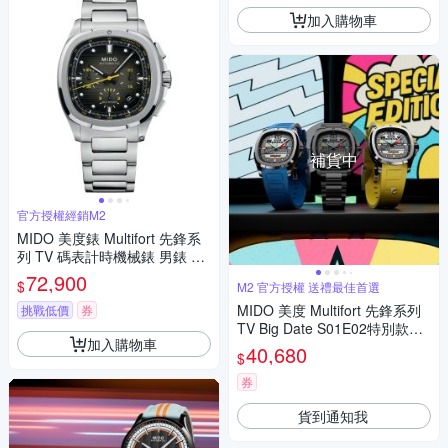
加入購物車
補貨中
官方授權經銷M2
MIDO 美度錶 Multifort 先鋒系
列 TV 碼表計時機械錶 男錶 手
錶-41mm M0495271108100
72,900
$
M2 官方授權 送禮最佳首選
MIDO 美度 Multifort 先鋒系列
挑戰低價
券
TV Big Date S01E02特別款機
加入購物車
械錶套組-M0495263308101
40,680
$
券
貨到通知我