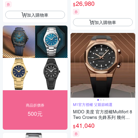
own 先鋒系列 幾何八角機械錶
26,980
$
券
寵爸時刻 送禮推薦-黑 M05550
71705100
券
加入購物車
加入購物車
M1官方授權 父親節精選
商品折價券
MIDO 美度 官方授權Multifort 8
500元
Two Crowns 先鋒系列 幾何八
角機械錶 寵爸時刻 送禮推薦-
41,040
$
黑x玫瑰金 M0475073705100
券