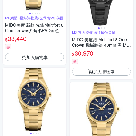
M6網購5星好評推薦/ 公司貨2年保固
MIDO美度 新款 先鋒Multifort 8
One Crowns八角形PVD金色藍
M2 官方授權 送禮最佳首選
面40㎜ M6(M0555073304100)
33,440
$
MIDO 美度錶 Multifort 8 One
Crown 機械腕錶-40mm 黑 M0
券
555073705100
30,970
$
加入購物車
券
加入購物車