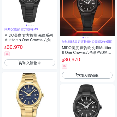
限時父親節 官方授權M3
MIDO美度 官方授權 先鋒系列
Multifort 8 One Crowns 八角錶
M6網購5星好評推薦/ 公司貨2年保固
圈 機械腕錶 父親節 禮物 推薦
30,970
$
MIDO美度 廣告款 先鋒Multifort
40mm/M0555073705100
8 One Crowns八角形PVD黑精
券
鋼黑膠帶40㎜ M6(M05550737
30,970
$
05100)
加入購物車
券
加入購物車