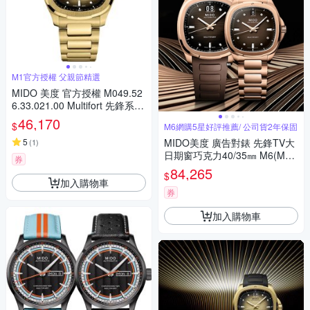
M1官方授權 父親節精選
MIDO 美度 官方授權 M049.52
6.33.021.00 Multifort 先鋒系列
TV 大日期窗機械錶 套錶 寵爸
46,170
$
M6網購5星好評推薦/ 公司貨2年保固
時刻 送禮推薦-香檳金 M04952
63302100
5
MIDO美度 廣告對錶 先鋒TV大
(
1
)
日期窗巧克力40/35㎜ M6(M04
券
95263729100/M04930733296
84,265
$
00)
加入購物車
券
加入購物車