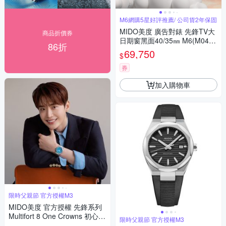
M6網購5星好評推薦/ 公司貨2年保固
MIDO美度 廣告對錶 先鋒TV大
商品折價券
日期窗黑面40/35㎜ M6(M0495
86折
261708100/M049307110810
69,750
$
0)
券
加入購物車
限時父親節 官方授權M3
MIDO美度 官方授權 先鋒系列
Multifort 8 One Crowns 初心不
限時父親節 官方授權M3
變 李鍾碩 八角錶圈 機械腕錶