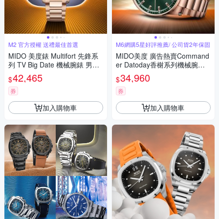
M2 官方授權 送禮最佳首選
M6網購5星好評推薦/ 公司貨2年保固
MIDO 美度錶 Multifort 先鋒系
MIDO美度 廣告熱賣Command
列 TV Big Date 機械腕錶 男錶-
er Datoday香榭系列機械腕錶
M0495263304100/藍x玫瑰金
玫瑰金綠面40㎜ M6(M021430
42,465
34,960
$
$
色40mm
3309100)
券
券
加入購物車
加入購物車