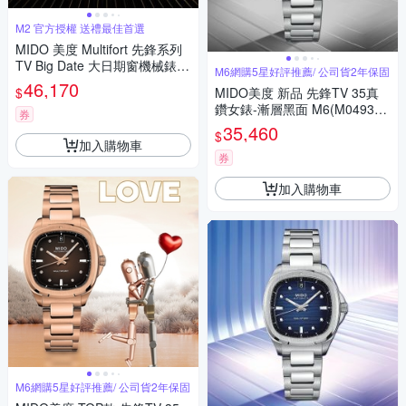
M2 官方授權 送禮最佳首選
MIDO 美度 Multifort 先鋒系列
TV Big Date 大日期窗機械錶套
M6網購5星好評推薦/ 公司貨2年保固
組-40mm金色 M04952633021
46,170
$
MIDO美度 新品 先鋒TV 35真
00
鑽女錶-漸層黑面 M6(M049307
券
1108100)
35,460
$
加入購物車
券
加入購物車
M6網購5星好評推薦/ 公司貨2年保固