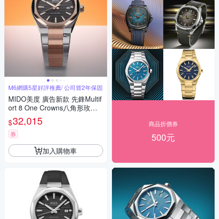
M6網購5星好評推薦/ 公司貨2年保固
MIDO美度 廣告新款 先鋒Multif
ort 8 One Crowns八角形玫瑰
金雙色40㎜ M6(M0555072205
32,015
$
商品折價券
100)
券
500元
加入購物車