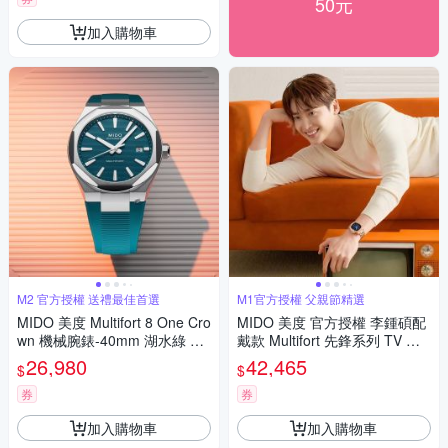
50元
加入購物車
M2 官方授權 送禮最佳首選
M1官方授權 父親節精選
MIDO 美度 Multifort 8 One Cro
MIDO 美度 官方授權 李鍾碩配
wn 機械腕錶-40mm 湖水綠 M0
戴款 Multifort 先鋒系列 TV 大
555071709100
日期窗機械錶 寵爸時刻 送禮推
26,980
42,465
$
$
薦-玫瑰金x藍 M049526330410
0
券
券
加入購物車
加入購物車