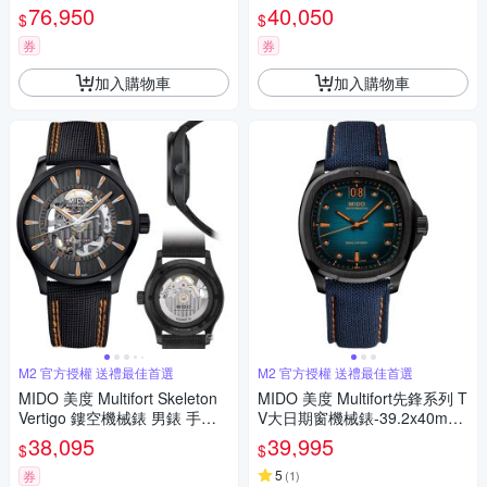
6 (M0495271104100)
㎜ M6(0384311104100)
76,950
40,050
$
$
券
券
加入購物車
加入購物車
M2 官方授權 送禮最佳首選
M2 官方授權 送禮最佳首選
MIDO 美度 Multifort Skeleton
MIDO 美度 Multifort先鋒系列 T
Vertigo 鏤空機械錶 男錶 手錶-
V大日期窗機械錶-39.2x40mm
42mm M0384363705100
藍 M0495263704100
38,095
39,995
$
$
5
券
(
1
)