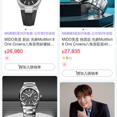
M6網購5星好評推薦/ 公司貨2年保固
M6網購5星好評推薦/ 公司貨2年保固
MIDO美度 新款 先鋒Multifort 8
MIDO美度 熱賣款 先鋒Multifort
One Crowns八角形黑矽膠錶帶
8 One Crowns八角形藍面40㎜
40㎜ M6(M0555071705100)
M6(M0555071104100)
26,980
27,835
$
$
5
券
(
1
)
券
加入購物車
加入購物車