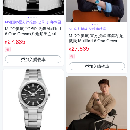
M6網購5星好評推薦/ 公司貨2年保固
MIDO美度 TOP款 先鋒Multifort
M1官方授權 父親節精選
8 One Crowns八角形黑面40㎜
MIDO 美度 官方授權 李鍾碩配
M6(M0555071105100)
27,835
戴款 Multifort 8 One Crown 先
$
鋒系列 幾何八角機械錶 寵爸時
27,835
$
券
刻 送禮推薦-藍 M0555071104
100
券
加入購物車
加入購物車