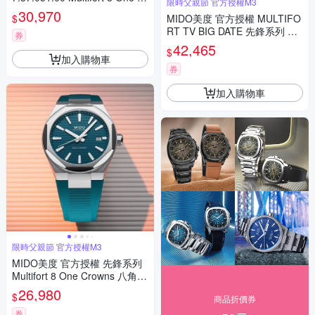
限時父親節 官方授權M3
own 先鋒系列 幾何八角機械錶
30,970
$
MIDO美度 官方授權 MULTIFO
寵爸時刻 送禮推薦-黑 M05550
RT TV BIG DATE 先鋒系列 李
73705100
券
鍾碩配戴款 TV大日期窗 機械腕
42,465
$
錶 父親節 禮物 推薦 40mm/M0
加入購物車
495263304100
券
加入購物車
限時父親節 官方授權M3
MIDO美度 官方授權 先鋒系列
Multifort 8 One Crowns 八角錶
圈 機械腕錶 父親節 禮物 推薦
26,980
$
商品折價券
40mm/M0555071709100
券