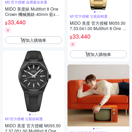
M2 官方授權 送禮最佳首選
MIDO 美度錶 Multifort 8 One
Crown 機械腕錶-40mm 藍x金
M1官方授權 父親節精選
色 M0555073304100
33,440
$
MIDO 美度 官方授權 M055.50
7.33.041.00 Multifort 8 One Cr
券
own 先鋒系列 幾何八角機械錶
33,440
$
寵爸時刻 送禮推薦-藍x金 M05
加入購物車
55073304100
券
加入購物車
M1官方授權 父親節精選
MIDO 美度 官方授權 M055.50
7.37.051.00 Multifort 8 One Cr