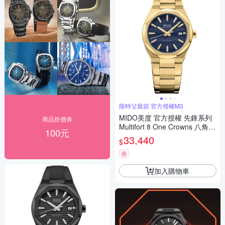
限時父親節 官方授權M3
MIDO美度 官方授權 先鋒系列
商品折價券
Multifort 8 One Crowns 八角錶
100元
圈 機械腕錶 父親節 禮物 推薦
33,440
$
40mm/M0555073304100
券
加入購物車