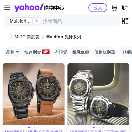
Yahoo購物中心
登入
Multifort
先鋒系列
MIDO 美度表
Multifort 先鋒系列
品牌
快速到貨
有現貨
挑戰低價
價格低到高
錶盤
M6網購5星好評推薦/ 公司貨2年保固
M6網購5星好評推薦/ 公司貨2年保固