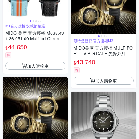
M1官方授權 父親節精選
MIDO 美度 官方授權 M038.43
1.36.051.00 Multifort Chronom
限時父親節 官方授權M3
eter 先鋒系列 天文台認證機械
44,650
$
MIDO美度 官方授權 MULTIFO
錶 套錶 寵爸時刻 送禮推薦 M0
RT TV BIG DATE 先鋒系列 TV
384313605100
券
大日期窗 機械腕錶 父親節 禮物
43,740
$
推薦 40mm/M0495263302100
加入購物車
券
加入購物車