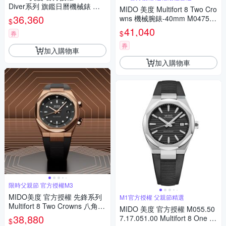
Diver系列 旗鑑日曆機械錶 寵
MIDO 美度 Multifort 8 Two Cro
爸時刻 送禮推薦-黑x銀/42mm
36,360
wns 機械腕錶-40mm M047507
$
M0059301106000
3705100
41,040
$
券
券
加入購物車
加入購物車
限時父親節 官方授權M3
MIDO美度 官方授權 先鋒系列
M1官方授權 父親節精選
Multifort 8 Two Crowns 八角錶
MIDO 美度 官方授權 M055.50
圈 幾何機械腕錶 父親節 禮物
38,880
7.17.051.00 Multifort 8 One Cr
$
推薦 40mm/M0475073705100