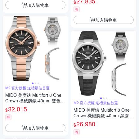
27,835
$
父親節 禮物 推薦 40mm/M055
加入購物車
5071105100
券
加入購物車
M2 官方授權 送禮最佳首選
MIDO 美度錶 Multifort 8 One
Crown 機械腕錶-40mm 雙色 M
M2 官方授權 送禮最佳首選
0555072205100
32,015
$
MIDO 美度錶 Multifort 8 One
Crown 機械腕錶-40mm 黑膠 M
券
0555071705100
26,980
$
加入購物車
券