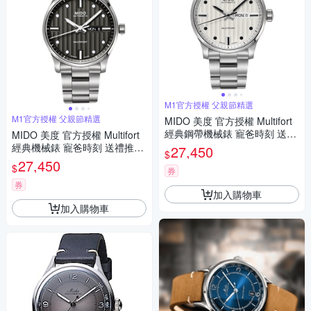
M1官方授權 父親節精選
M1官方授權 父親節精選
MIDO 美度 官方授權 Multifort
經典鋼帶機械錶 寵爸時刻 送禮
MIDO 美度 官方授權 Multifort
推薦-44mm M0054301103180
經典機械錶 寵爸時刻 送禮推
27,450
$
薦-42mm M0054301106180
27,450
$
券
券
加入購物車
加入購物車