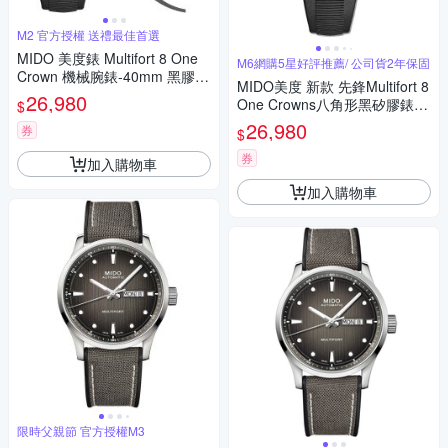
M2 官方授權 送禮最佳首選
MIDO 美度錶 Multifort 8 One
M6網購5星好評推薦/ 公司貨2年保固
Crown 機械腕錶-40mm 黑膠 M
MIDO美度 新款 先鋒Multifort 8
0555071705100
26,980
One Crowns八角形黑矽膠錶帶
$
40㎜ M6(M0555071705100)
26,980
券
$
券
加入購物車
加入購物車
限時父親節 官方授權M3