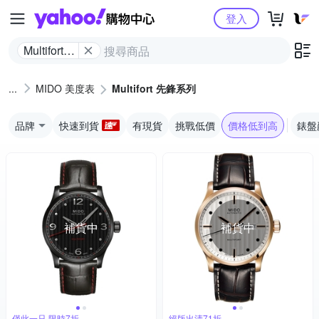
Yahoo購物中心
登入
Multifort
先鋒系列
MIDO 美度表
Multifort 先鋒系列
品牌
快速到貨
有現貨
挑戰低價
價格低到高
錶盤
補貨中
補貨中
僅此一只 限時7折
絕版出清71折