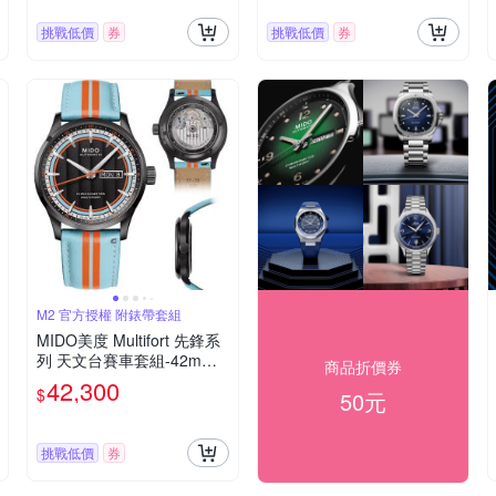
挑戰低價
券
挑戰低價
券
M2 官方授權 附錶帶套組
MIDO美度 Multifort 先鋒系
列 天文台賽車套組-42mm
商品折價券
黑 M0384313605100
42,300
$
50元
挑戰低價
券