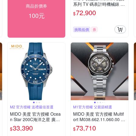
系列 TV 碼表計時機械錶 男
商品折價券
錶 手錶-41mm M04952711
72,900
$
100元
08100
挑戰低價
券
M2 官方授權 送禮最佳首選
M1官方授權 父親節精選
MIDO 美度 官方授權 Ocea
MIDO 美度 官方授權 Multif
n Star 200C海洋之星 廣告
ort M038.662.11.060.00 廣
款陶瓷潛水錶(M042430170
告款 鏤空計時碼錶 機械錶
33,390
73,710
$
$
4100)
寵爸時刻 送禮推薦-43mm
M0386621106000