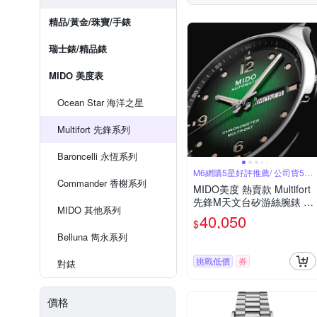
精品/黃金/珠寶/手錶
瑞士錶/精品錶
MIDO 美度表
Ocean Star 海洋之星
Multifort 先鋒系列
Baroncelli 永恆系列
M6網購5星好評推薦/ 公司貨5年
保固
Commander 香榭系列
MIDO美度 熱賣款 Multifort
先鋒M天文台矽游絲腕錶 黑
MIDO 其他系列
綠漸變面42㎜ M6(M03843
40,050
$
11109700)
Belluna 雋永系列
挑戰低價
券
對錶
價格