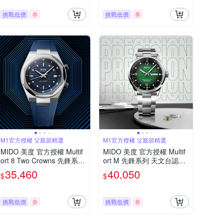
挑戰低價
券
挑戰低價
券
M1官方授權 父親節精選
M1官方授權 父親節精選
MIDO 美度 官方授權 Multif
MIDO 美度 官方授權 Multif
ort 8 Two Crowns 先鋒系列
ort M 先鋒系列 天文台認證
幾何八角機械錶 寵爸時刻
機械錶 寵爸時刻 送禮推薦-
35,460
40,050
$
$
送禮推薦-藍 M0475071704
42mm M0384311109700
100
挑戰低價
券
挑戰低價
券