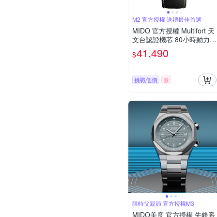
M2 官方授權 送禮最佳首選
MIDO 官方授權 Multifort 天
文台認證機芯 80小時動力機
械錶M0384313605700/42
41,490
$
mm
挑戰低價
券
限時父親節 官方授權M3
MIDO美度 官方授權 先鋒系