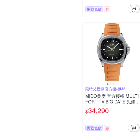
挑戰低價
券
限時父親節 官方授權M3
MIDO美度 官方授權 MULTI
FORT TV BIG DATE 先鋒系
列 TV大日期窗 機械腕錶 父
34,290
$
親節 禮物 推薦 40mm/M04
95261708100
挑戰低價
券