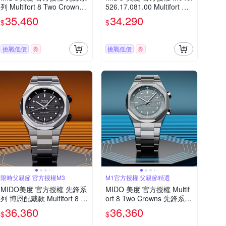
列 Multifort 8 Two Crowns
526.17.081.00 Multifort 先
八角錶圈 幾何機械腕錶 父
鋒系列TV大日期窗機械錶
35,460
34,290
$
$
親節 禮物 推薦 40mm/M04
寵爸時刻 送禮推薦-橘/40m
75071704100
m M0495261708100
挑戰低價
券
挑戰低價
券
限時父親節 官方授權M3
M1官方授權 父親節精選
MIDO美度 官方授權 先鋒系
MIDO 美度 官方授權 Multif
列 博恩配戴款 Multifort 8 T
ort 8 Two Crowns 先鋒系列
wo Crowns 八角錶圈 幾何
幾何八角機械錶 寵爸時刻
36,360
36,360
$
$
機械腕錶 父親節 禮物 推薦
送禮推薦-灰 M0475071108
40mm/M0475071105100
100