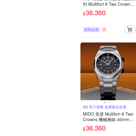
列 Multifort 8 Two Crowns
八角錶圈 幾何機械腕錶 父
36,360
$
親節 禮物 推薦 40mm/M04
75071108100
挑戰低價
券
M2 官方授權 送禮最佳首選
MIDO 美度 Multifort 8 Two
Crowns 機械腕錶-40mm黑
M0475071105100
36,360
$