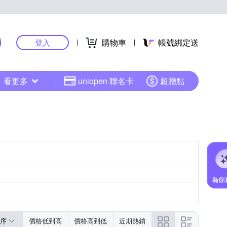
購物車
帳號綁定送
登入
看更多
uniopen 聯名卡
超贈點
序
價格低到高
價格高到低
近期熱銷