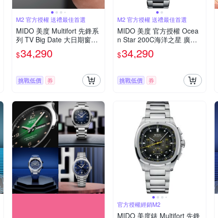
M2 官方授權 送禮最佳首選
M2 官方授權 送禮最佳首選
MIDO 美度 Multifort 先鋒系
MIDO 美度 官方授權 Ocea
列 TV Big Date 大日期窗機
n Star 200C海洋之星 廣告
械錶-M0495261708100/40
款陶瓷潛水錶(M042430210
34,290
34,290
$
$
mm
5100)
挑戰低價
券
挑戰低價
券
官方授權經銷M2
MIDO 美度錶 Multifort 先鋒