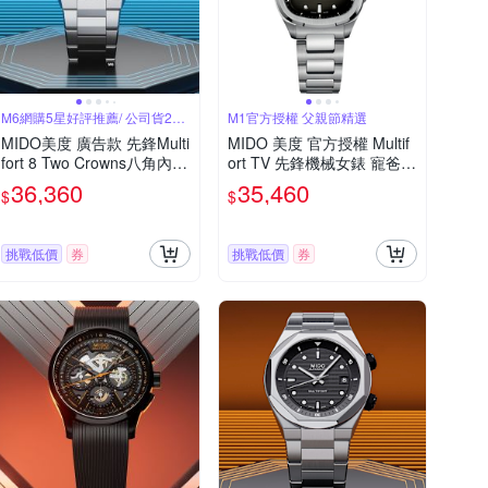
M6網購5星好評推薦/ 公司貨2年
M1官方授權 父親節精選
保固
MIDO美度 廣告款 先鋒Multi
MIDO 美度 官方授權 Multif
fort 8 Two Crowns八角內錶
ort TV 先鋒機械女錶 寵爸時
圈雙錶冠灰面40㎜ M6(M04
刻 送禮推薦-漸層灰/34.2x3
36,360
35,460
$
$
75071108100 )
5mm M0493071108100
挑戰低價
券
挑戰低價
券