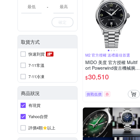
-
確定
取貨方式
快速到貨
M2 官方授權 送禮最佳首選
MIDO 美度 官方授權 Multif
7-11常溫
ort Powerwind復古機械腕
錶-M0404071105700/黑40
30,510
7-11冷凍
$
mm
商品狀況
挑戰低價
券
有現貨
Yahoo自營
評價4顆
以上