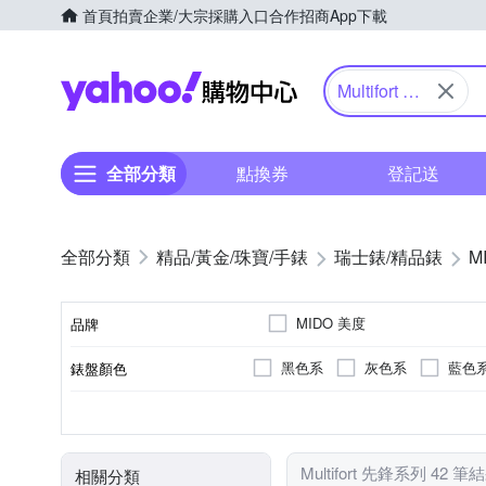
首頁
拍賣
企業/大宗採購入口
合作招商
App下載
Yahoo購物中心
Multifort 先
鋒系列
全部分類
點換券
登記送
精品/黃金/珠寶/手錶
瑞士錶/精品錶
M
MIDO 美度
品牌
黑色系
灰色系
藍色
錶盤顏色
品牌名稱
銀色系
圓形
鍊帶錶帶
按壓式摺疊錶扣
男錶
100米
特殊造型
女錶
200米
藍色系
橡膠/塑膠/矽膠/
一般穿式 (
50米
橘色
正方
錶帶顏色
錶盤形狀
錶帶材質
錶扣
使用族群
防水級別(米)
Multifort 先鋒系列 42 筆
相關分類