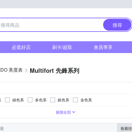
搜尋
必逛好店
刷卡/超取
會員專享
Multifort 先鋒系列
IDO 美度表
系
綠色系
多色系
銀色系
金色系
樹脂錶帶
ㄇ型)
系
形
30米
黑色系
長方形
蝴蝶釦
皮革錶帶
灰色系
一般摺疊錶扣
帆布錶帶
金色系
活動式錶扣
咖啡色系
展開全部
結果
推薦排