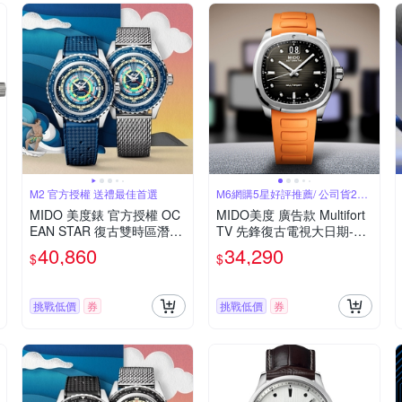
M2 官方授權 送禮最佳首選
M6網購5星好評推薦/ 公司貨2年
保固
MIDO 美度錶 官方授權 OC
MIDO美度 廣告款 Multifort
EAN STAR 復古雙時區潛水
TV 先鋒復古電視大日期-橘
機械腕錶-M026829170410
膠帶40㎜ M6(M049526170
40,860
34,290
$
$
0
8100)
挑戰低價
券
挑戰低價
券