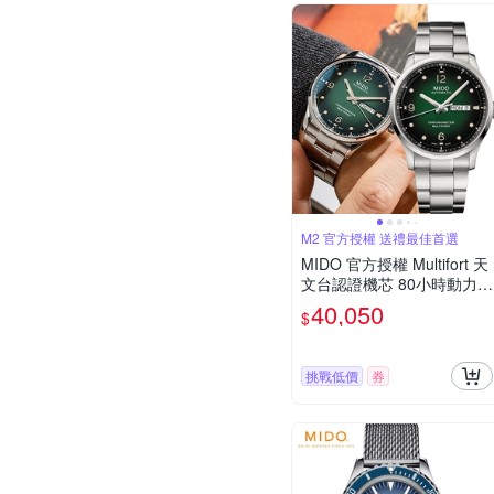
M2 官方授權 送禮最佳首選
MIDO 官方授權 Multifort 天
文台認證機芯 80小時動力機
械腕錶M0384311109700/4
40,050
$
2mm
挑戰低價
券