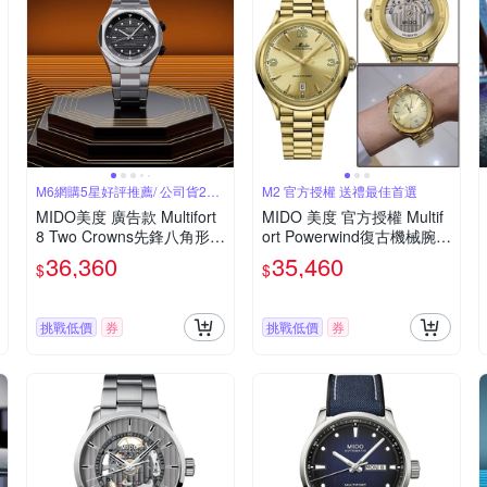
M6網購5星好評推薦/ 公司貨2年
M2 官方授權 送禮最佳首選
保固
MIDO美度 廣告款 Multifort
MIDO 美度 官方授權 Multif
8 Two Crowns先鋒八角形內
ort Powerwind復古機械腕
錶圈雙錶冠黑面40㎜ M6(M
錶-金色(M040407330270
36,360
35,460
$
$
0475071105100)
0)/40mm
挑戰低價
券
挑戰低價
券