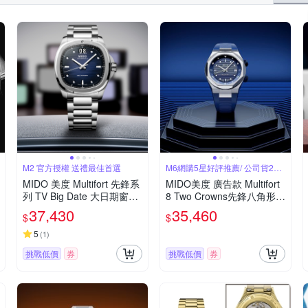
M2 官方授權 送禮最佳首選
M6網購5星好評推薦/ 公司貨2年
保固
MIDO 美度 Multifort 先鋒系
MIDO美度 廣告款 Multifort
列 TV Big Date 大日期窗機
8 Two Crowns先鋒八角形內
械錶-M0495261104100/40
錶圈雙錶冠藍面40㎜ M6(M
37,430
35,460
$
$
mm
0475071704100)
5
(
1
)
挑戰低價
券
挑戰低價
券