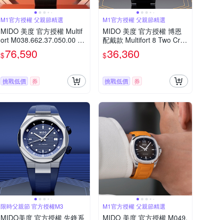
M1官方授權 父親節精選
M1官方授權 父親節精選
MIDO 美度 官方授權 Multif
MIDO 美度 官方授權 博恩
ort M038.662.37.050.00 鏤
配戴款 Multifort 8 Two Cro
空計時碼錶 機械錶 寵爸時
wns 先鋒系列 幾何八角機械
76,590
36,360
$
$
刻 送禮推薦-43mm M0386
錶 寵爸時刻 送禮推薦-黑 M
623705000
0475071105100
挑戰低價
券
挑戰低價
券
限時父親節 官方授權M3
M1官方授權 父親節精選
MIDO美度 官方授權 先鋒系
MIDO 美度 官方授權 M049.