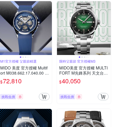
M1官方授權 父親節精選
限時父親節 官方授權M3
MIDO 美度 官方授權 Multif
MIDO美度 官方授權 MULTI
ort M038.662.17.040.00 鏤
FORT M先鋒系列 天文台認
空計時碼錶 機械錶 寵爸時
證機械腕錶 父親節 禮物 推
72,810
40,050
$
$
刻 送禮推薦-43mm M0386
薦 42mm/M038431110970
621704000
0
挑戰低價
券
挑戰低價
券