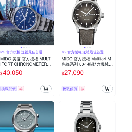
M2 官方授權 送禮最佳首選
M2 官方授權 送禮最佳首選
MIDO 美度 官方授權 MULT
MIDO 官方授權 Multifort M
IFORT CHRONOMETER天
先鋒系列 80小時動力機械錶
文台機械錶-藍/42mmM038
M0384301708100/42mm
40,050
27,090
$
$
4311104100
挑戰低價
券
挑戰低價
券