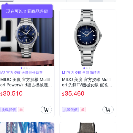
M2 官方授權 送禮最佳首選
M1官方授權 父親節精選
MIDO 美度 官方授權 Multif
MIDO 美度 官方授權 Multif
ort Powerwind復古機械腕
ort 先鋒TV機械女錶 寵爸時
錶-M0404071104700/藍40
刻 送禮推薦-漸層藍/34.2x3
30,510
35,460
$
$
mm
5mm M0493071104100
挑戰低價
券
挑戰低價
券