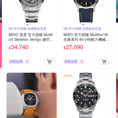
M2 官方授權 送禮最佳首選
M2 官方授權 送禮最佳首選
MIDO 美度 官方授權 Multif
MIDO 官方授權 Multifort M
ort Skeleton Vertigo 鏤空機
先鋒系列 80小時動力機械錶
械錶-M0384361103100/42
M0384301704100/42mm
34,740
27,090
$
$
mm
挑戰低價
券
挑戰低價
券