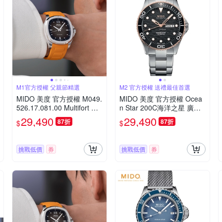
M1官方授權 父親節精選
M2 官方授權 送禮最佳首選
MIDO 美度 官方授權 M049.
MIDO 美度 官方授權 Ocea
526.17.081.00 Multifort 先
n Star 200C海洋之星 廣告
鋒系列TV大日期窗機械錶
款陶瓷潛水錶(M042430210
29,490
29,490
87折
87折
$
$
寵爸時刻 送禮推薦-橘/40m
5100)
m M0495261708100
挑戰低價
券
挑戰低價
券