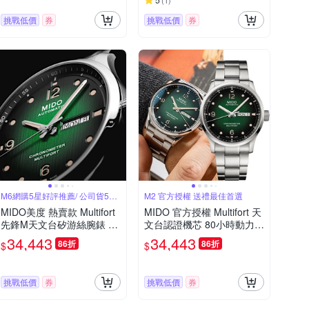
(
1
)
挑戰低價
券
挑戰低價
券
M6網購5星好評推薦/ 公司貨5年
M2 官方授權 送禮最佳首選
保固
MIDO美度 熱賣款 Multifort
MIDO 官方授權 Multifort 天
先鋒M天文台矽游絲腕錶 黑
文台認證機芯 80小時動力機
綠漸變面42㎜ M6(M03843
械腕錶M0384311109700/4
34,443
34,443
86折
86折
$
$
11109700)
2mm
挑戰低價
券
挑戰低價
券