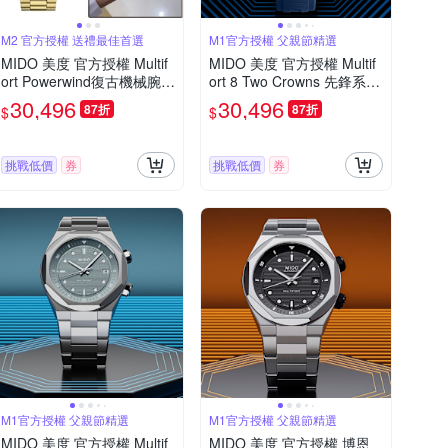
M2 官方授權 送禮最佳首選
M1官方授權 父親節精選
MIDO 美度 官方授權 Multif
MIDO 美度 官方授權 Multif
ort Powerwind復古機械腕
ort 8 Two Crowns 先鋒系列
錶-金色(M040407330270
幾何八角機械錶 寵爸時刻
30,496
30,496
87折
87折
$
$
0)/40mm
送禮推薦-藍 M0475071704
100
挑戰低價
券
挑戰低價
券
M1官方授權 父親節精選
M1官方授權 父親節精選
MIDO 美度 官方授權 Multif
MIDO 美度 官方授權 博恩