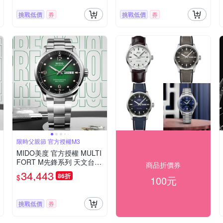
挑戰低價
券
挑戰低價
券
限時父親節 官方授權M3
MIDO美度 官方授權 MULTI
FORT M先鋒系列 天文台認
商品折價券
證機械腕錶 父親節 禮物 推
34,443
86折
$
100元
薦 42mm/M038431110970
0
挑戰低價
券