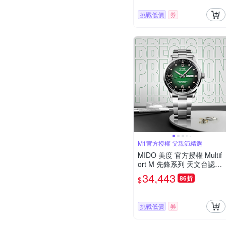
挑戰低價
券
M1官方授權 父親節精選
MIDO 美度 官方授權 Multif
ort M 先鋒系列 天文台認證
機械錶 寵爸時刻 送禮推薦-
34,443
86折
$
42mm M0384311109700
挑戰低價
券