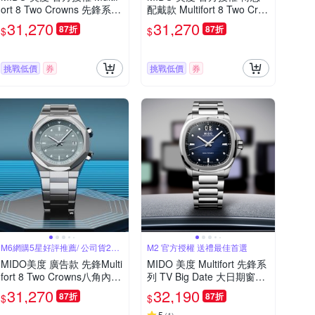
ort 8 Two Crowns 先鋒系列
配戴款 Multifort 8 Two Cro
幾何八角機械錶 寵爸時刻
wns 先鋒系列 幾何八角機械
31,270
31,270
87折
87折
$
$
送禮推薦-灰 M0475071108
錶 寵爸時刻 送禮推薦-黑 M
100
0475071105100
挑戰低價
券
挑戰低價
券
M6網購5星好評推薦/ 公司貨2年
M2 官方授權 送禮最佳首選
保固
MIDO美度 廣告款 先鋒Multi
MIDO 美度 Multifort 先鋒系
fort 8 Two Crowns八角內錶
列 TV Big Date 大日期窗機
圈雙錶冠灰面40㎜ M6(M04
械錶-M0495261104100/40
31,270
32,190
87折
87折
$
$
75071108100 )
mm
5