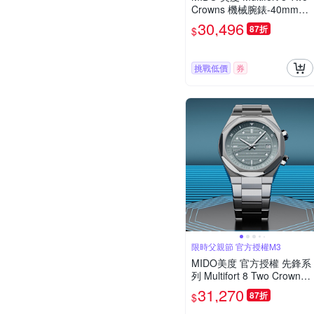
Crowns 機械腕錶-40mm藍
M0475071704100
30,496
87折
$
挑戰低價
券
限時父親節 官方授權M3
MIDO美度 官方授權 先鋒系
列 Multifort 8 Two Crowns
八角錶圈 幾何機械腕錶 父
31,270
87折
$
親節 禮物 推薦 40mm/M04
75071108100