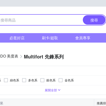
搜尋
必逛好店
刷卡/超取
會員專享
Multifort 先鋒系列
IDO 美度表
系
綠色系
多色系
銀色系
金色系
樹脂錶帶
ㄇ型)
系
形
30米
黑色系
長方形
蝴蝶釦
皮革錶帶
咖啡色系
活動式錶扣
帆布錶帶
灰色系
一般摺疊錶扣
金色系
展開全部
結果
推薦排