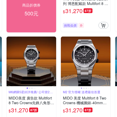
列 博恩配戴款 Multifort 8 T
商品折價券
wo Crowns 八角錶圈 幾何
31,270
87折
$
500元
機械腕錶 父親節 禮物 推薦
40mm/M0475071105100
挑戰低價
券
M6網購5星好評推薦/ 公司貨2年
M2 官方授權 送禮最佳首選
保固
MIDO美度 廣告款 Multifort
MIDO 美度 Multifort 8 Two
8 Two Crowns先鋒八角形內
Crowns 機械腕錶-40mm黑
錶圈雙錶冠黑面40㎜ M6(M
M0475071105100
31,270
31,270
87折
87折
$
$
0475071105100)