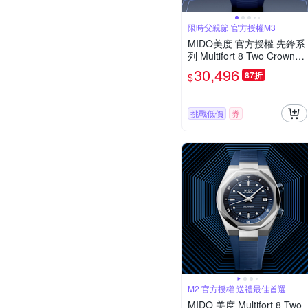
限時父親節 官方授權M3
MIDO美度 官方授權 先鋒系
列 Multifort 8 Two Crowns
八角錶圈 幾何機械腕錶 父
30,496
87折
$
親節 禮物 推薦 40mm/M04
75071704100
挑戰低價
券
M2 官方授權 送禮最佳首選
MIDO 美度 Multifort 8 Two