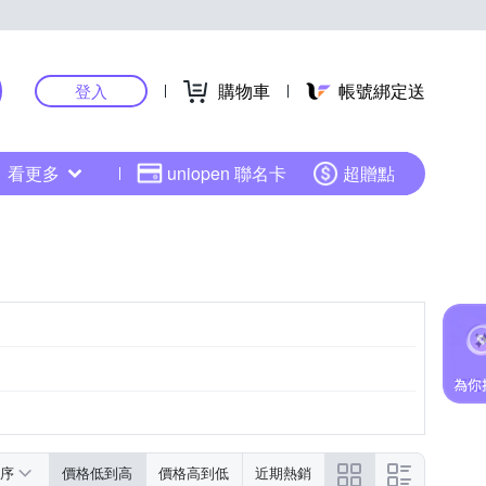
購物車
帳號綁定送
登入
看更多
uniopen 聯名卡
超贈點
序
價格低到高
價格高到低
近期熱銷