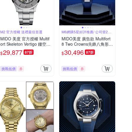
M2 官方授權 送禮最佳首選
M6網購5星好評推薦/ 公司貨2年
保固
MIDO 美度 官方授權 Multif
MIDO美度 廣告款 Multifort
ort Skeleton Vertigo 鏤空機
8 Two Crowns先鋒八角形內
械錶-M0384361103100/42
錶圈雙錶冠藍面40㎜ M6(M
29,877
30,496
87折
87折
$
$
mm
0475071704100)
挑戰低價
券
挑戰低價
券