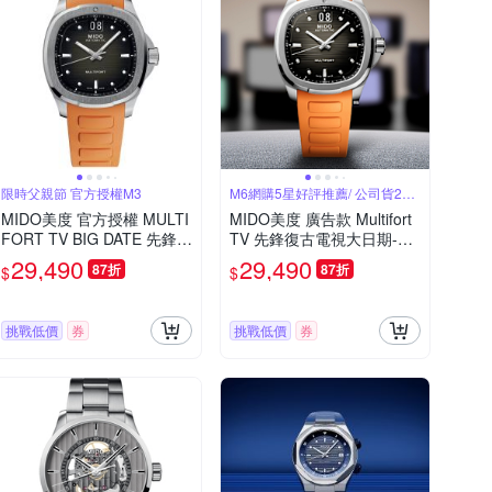
限時父親節 官方授權M3
M6網購5星好評推薦/ 公司貨2年
保固
MIDO美度 官方授權 MULTI
MIDO美度 廣告款 Multifort
FORT TV BIG DATE 先鋒系
TV 先鋒復古電視大日期-橘
列 TV大日期窗 機械腕錶 父
膠帶40㎜ M6(M049526170
29,490
29,490
87折
87折
$
$
親節 禮物 推薦 40mm/M04
8100)
95261708100
挑戰低價
券
挑戰低價
券