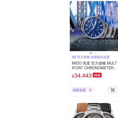
M2 官方授權 送禮最佳首選
MIDO 美度 官方授權 MULT
IFORT CHRONOMETER天
文台機械錶-藍/42mmM038
34,443
86折
$
4311104100
挑戰低價
券