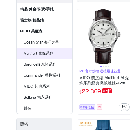
精品/黃金/珠寶/手錶
瑞士錶/精品錶
MIDO 美度表
Ocean Star 海洋之星
Multifort 先鋒系列
Baroncelli 永恆系列
M2 官方授權 送禮最佳首選
Commander 香榭系列
MIDO 美度錶 Multifort M 先
鋒系列經典機械腕錶-42mm
MIDO 其他系列
M0384301603100
22,369
87折
$
Belluna 雋永系列
挑戰低價
券
對錶
價格