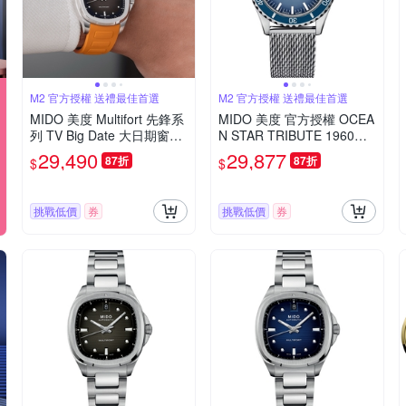
M2 官方授權 送禮最佳首選
M2 官方授權 送禮最佳首選
MIDO 美度 Multifort 先鋒系
MIDO 美度 官方授權 OCEA
列 TV Big Date 大日期窗機
N STAR TRIBUTE 1960復
械錶-M0495261708100/40
刻潛水機械錶-M026807110
29,490
29,877
87折
87折
$
$
mm
4101/40.5mm
挑戰低價
券
挑戰低價
券