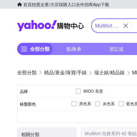
首頁
拍賣
企業/大宗採購入口
合作招商
App下載
Yahoo購物中心
Multifort 先
鋒系列
全部分類
點換券
登記送
精品/黃金/珠寶/手錶
瑞士錶/精品錶
M
MIDO 美度
品牌
黑色系
灰色系
藍色
錶盤顏色
品牌名稱
銀色系
鍊帶錶帶
圓形
按壓式摺疊錶扣
100米
男錶
特殊造型
女錶
200米
藍色系
橡膠/塑膠/矽膠/
一般穿式 (
50米
橘色
正方
錶帶顏色
錶帶材質
錶盤形狀
錶扣
防水級別(米)
使用族群
Multifort 先鋒系列 42 筆
相關分類