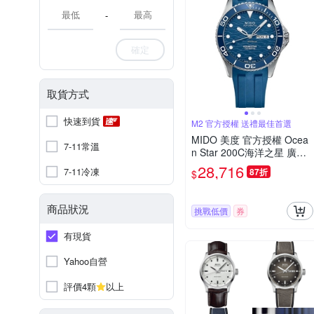
-
確定
取貨方式
快速到貨
M2 官方授權 送禮最佳首選
MIDO 美度 官方授權 Ocea
7-11常溫
n Star 200C海洋之星 廣告
款陶瓷潛水錶(M042430170
28,716
7-11冷凍
87折
$
4100)
商品狀況
挑戰低價
券
有現貨
Yahoo自營
評價4顆
以上