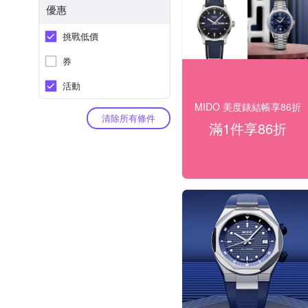
優惠
挑戰低價
券
活動
MIDO 美度錶結帳享86折
清除所有條件
滿1件享86折