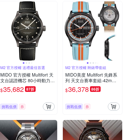
M2 官方授權 送禮最佳首選
M2 官方授權 附錶帶套組
MIDO 官方授權 Multifort 天
MIDO美度 Multifort 先鋒系
文台認證機芯 80小時動力機
列 天文台賽車套組-42mm
械錶M0384313605700/42
黑 M0384313605100
35,682
36,378
87折
86折
$
$
mm
挑戰低價
券
挑戰低價
券