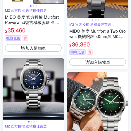
M2 官方授權 送禮最佳首選
MIDO 美度 官方授權 Multifort
Powerwind復古機械腕錶-金色
M2 官方授權 送禮最佳首選
(M0404073302700)/40mm
35,460
$
MIDO 美度 Multifort 8 Two Cro
wns 機械腕錶-40mm黑 M0475
挑戰低價
券
071105100
36,360
$
加入購物車
挑戰低價
券
加入購物車
M2 官方授權 送禮最佳首選