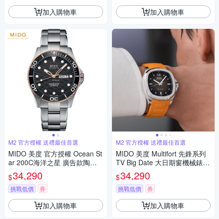
加入購物車
加入購物車
M2 官方授權 送禮最佳首選
M2 官方授權 送禮最佳首選
MIDO 美度 官方授權 Ocean St
MIDO 美度 Multifort 先鋒系列
ar 200C海洋之星 廣告款陶瓷
TV Big Date 大日期窗機械錶-
潛水錶(M0424302105100)
M0495261708100/40mm
34,290
34,290
$
$
挑戰低價
券
挑戰低價
券
加入購物車
加入購物車