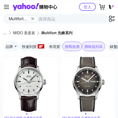
Yahoo購物中心
登入
Multifort
先鋒系列
MIDO 美度表
Multifort 先鋒系列
品牌
快速到貨
有現貨
挑戰低價
價格低到高
錶盤
M2 官方授權 送禮最佳首選
M2 官方授權 送禮最佳首選