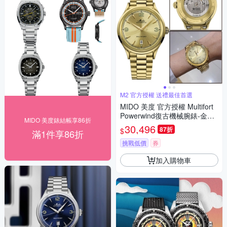
M2 官方授權 送禮最佳首選
MIDO 美度 官方授權 Multifort
Powerwind復古機械腕錶-金色
MIDO 美度錶結帳享86折
(M0404073302700)/40mm
30,496
87折
$
滿1件享86折
挑戰低價
券
加入購物車