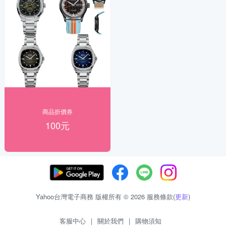
商品折價券
100元
Yahoo台灣電子商務 版權所有 © 2026 服務條款(
更新
)
客服中心
|
關於我們
|
購物須知