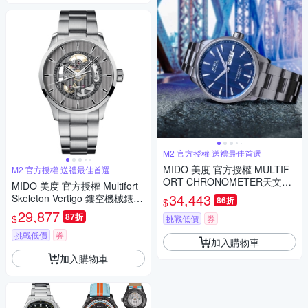
M2 官方授權 送禮最佳首選
MIDO 美度 官方授權 MULTIF
M2 官方授權 送禮最佳首選
ORT CHRONOMETER天文台
MIDO 美度 官方授權 Multifort
機械錶-藍/42mmM038431110
34,443
Skeleton Vertigo 鏤空機械錶-M
86折
$
4100
0384361103100/42mm
29,877
87折
$
挑戰低價
券
挑戰低價
券
加入購物車
加入購物車