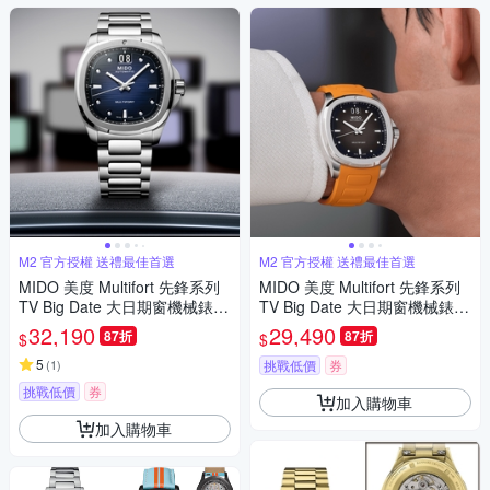
M2 官方授權 送禮最佳首選
M2 官方授權 送禮最佳首選
MIDO 美度 Multifort 先鋒系列
MIDO 美度 Multifort 先鋒系列
TV Big Date 大日期窗機械錶-
TV Big Date 大日期窗機械錶-
M0495261104100/40mm
M0495261708100/40mm
32,190
29,490
87折
87折
$
$
5
(
1
)
挑戰低價
券
挑戰低價
券
加入購物車
加入購物車