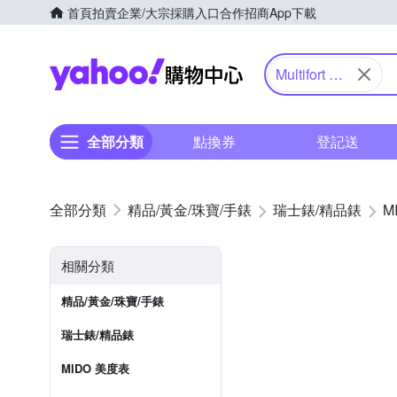
首頁
拍賣
企業/大宗採購入口
合作招商
App下載
Yahoo購物中心
Multifort 先
鋒系列
全部分類
點換券
登記送
精品/黃金/珠寶/手錶
瑞士錶/精品錶
M
相關分類
精品/黃金/珠寶/手錶
瑞士錶/精品錶
MIDO 美度表