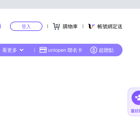
購物車
帳號綁定送
登入
看更多
uniopen 聯名卡
超贈點