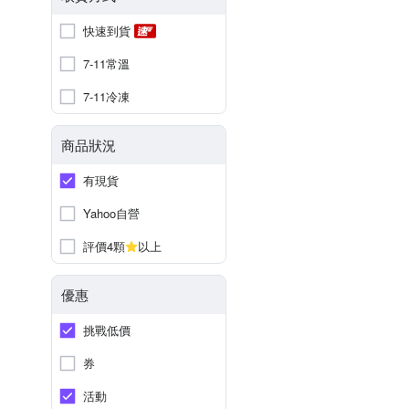
快速到貨
7-11常溫
7-11冷凍
商品狀況
有現貨
Yahoo自營
評價4顆
以上
優惠
挑戰低價
券
活動