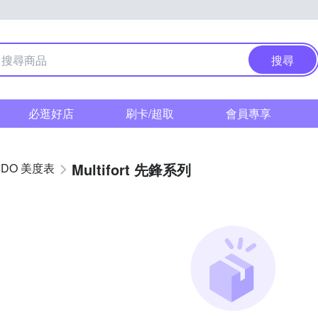
搜尋
必逛好店
刷卡/超取
會員專享
Multifort 先鋒系列
IDO 美度表