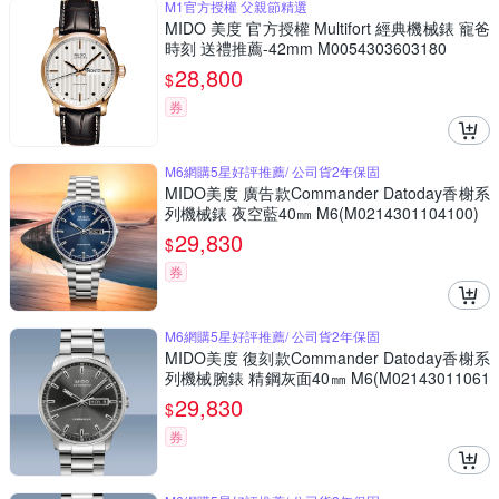
M1官方授權 父親節精選
MIDO 美度 官方授權 Multifort 經典機械錶 寵爸
時刻 送禮推薦-42mm M0054303603180
28,800
$
券
M6網購5星好評推薦/ 公司貨2年保固
MIDO美度 廣告款Commander Datoday香榭系
列機械錶 夜空藍40㎜ M6(M0214301104100)
29,830
$
券
M6網購5星好評推薦/ 公司貨2年保固
MIDO美度 復刻款Commander Datoday香榭系
列機械腕錶 精鋼灰面40㎜ M6(M02143011061
00)
29,830
$
券