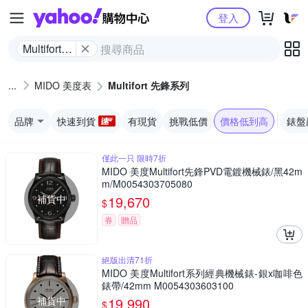
Yahoo購物中心
登入
Multifort
先鋒系列
MIDO 美度表
Multifort 先鋒系列
品牌
快速到貨
有現貨
挑戰低價
價格低到高
錶盤
僅此一只 限時7折
MIDO 美度Multifort先鋒PVD電鍍機械錶/黑42m
m/M0054303705080
補貨中
19,670
$
券
贈品
絕版出清71折
MIDO 美度Multifort系列經典機械錶-銀x咖啡色
錶帶/42mm M0054303603100
補貨中
19,990
$