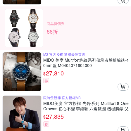
商品折價券
86折
M2 官方授權 送禮最佳首選
MIDO 美度 Multifort先鋒系列傳承者脈搏腕錶-4
0mm藍 M0404071604000
27,810
$
券
限時父親節 官方授權M3
MIDO美度 官方授權 先鋒系列 Multifort 8 One
Crowns 初心不變 李鍾碩 八角錶圈 機械腕錶 父
親節 禮物 推薦 40mm/M0555071104100
27,835
$
券