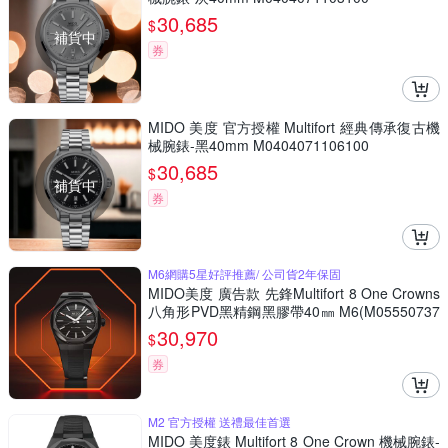
30,685
$
補貨中
券
MIDO 美度 官方授權 Multifort 經典傳承復古機
械腕錶-黑40mm M0404071106100
30,685
$
補貨中
券
M6網購5星好評推薦/ 公司貨2年保固
MIDO美度 廣告款 先鋒Multifort 8 One Crowns
八角形PVD黑精鋼黑膠帶40㎜ M6(M05550737
05100)
30,970
$
券
M2 官方授權 送禮最佳首選
MIDO 美度錶 Multifort 8 One Crown 機械腕錶-