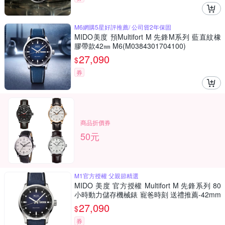
M6網購5星好評推薦/ 公司貨2年保固
MIDO美度 預Multifort M 先鋒M系列 藍直紋橡
膠帶款42㎜ M6(M0384301704100)
27,090
$
券
商品折價券
50元
M1官方授權 父親節精選
MIDO 美度 官方授權 Multifort M 先鋒系列 80
小時動力儲存機械錶 寵爸時刻 送禮推薦-42mm
M0384301704100
27,090
$
券