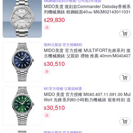
M6網購5星好評推薦/ 公司貨2年保固
MIDO美度 復刻款Commander Datoday香榭系
列機械腕錶 精鋼銀面40㎜ M6(M02143011031
00)
29,830
$
券
限時父親節 官方授權M3
MIDO美度 官方授權 MULTIFORT先鋒系列 復
古機械腕錶 父親節 禮物 推薦 40mm/M040407
1104100
30,510
$
券
M1官方授權 父親節精選
MIDO 美度 官方授權 M040.407.11.091.00 Mul
tifort 先鋒系列80小時動力機械錶 寵爸時刻 送
禮推薦-綠/40mm M0404071109100
30,510
$
券
限時父親節 官方授權M3