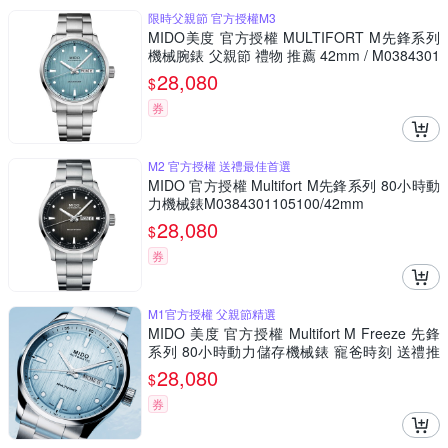
限時父親節 官方授權M3
MIDO美度 官方授權 MULTIFORT M先鋒系列
機械腕錶 父親節 禮物 推薦 42mm / M0384301
104100
28,080
$
券
M2 官方授權 送禮最佳首選
MIDO 官方授權 Multifort M先鋒系列 80小時動
力機械錶M0384301105100/42mm
28,080
$
券
M1官方授權 父親節精選
MIDO 美度 官方授權 Multifort M Freeze 先鋒
系列 80小時動力儲存機械錶 寵爸時刻 送禮推
薦-冰藍/42mm M0384301104100
28,080
$
券