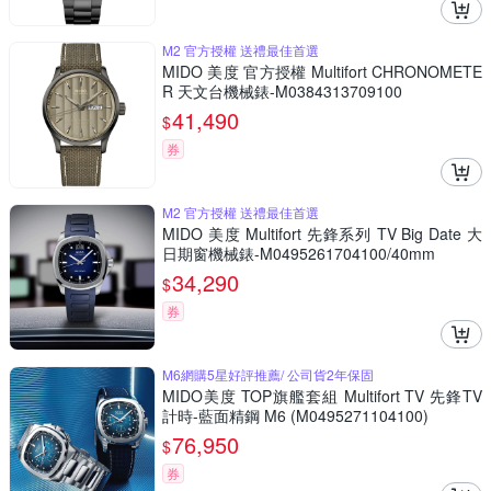
M2 官方授權 送禮最佳首選
MIDO 美度 官方授權 Multifort CHRONOMETE
R 天文台機械錶-M0384313709100
41,490
$
券
M2 官方授權 送禮最佳首選
MIDO 美度 Multifort 先鋒系列 TV Big Date 大
日期窗機械錶-M0495261704100/40mm
34,290
$
券
M6網購5星好評推薦/ 公司貨2年保固
MIDO美度 TOP旗艦套組 Multifort TV 先鋒TV
計時-藍面精鋼 M6 (M0495271104100)
76,950
$
券