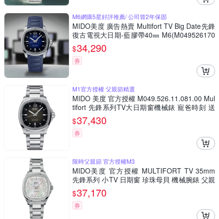
M6網購5星好評推薦/ 公司貨2年保固
MIDO美度 廣告熱賣 Multifort TV Big Date先鋒
復古電視大日期-藍膠帶40㎜ M6(M049526170
4100)
34,290
$
券
M1官方授權 父親節精選
MIDO 美度 官方授權 M049.526.11.081.00 Mul
tifort 先鋒系列TV大日期窗機械錶 寵爸時刻 送
禮推薦-漸層灰/40mm M0495261108100
37,430
$
券
限時父親節 官方授權M3
MIDO美度 官方授權 MULTIFORT TV 35mm
先鋒系列 小TV 日期窗 珍珠母貝 機械腕錶 父親
節 禮物 推薦 M0493071110600
37,170
$
券