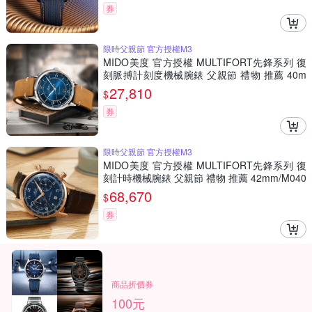
券
限時父親節 官方授權M3
MIDO美度 官方授權 MULTIFORT先鋒系列 復
刻脈搏計刻度機械腕錶 父親節 禮物 推薦 40m
m/M0404071604000
27,810
$
券
限時父親節 官方授權M3
MIDO美度 官方授權 MULTIFORT先鋒系列 復
刻計時機械腕錶 父親節 禮物 推薦 42mm/M040
4273604200
68,670
$
券
商品折價券
100元