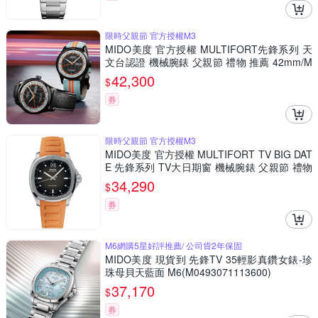
限時父親節 官方授權M3
MIDO美度 官方授權 MULTIFORT先鋒系列 天
文台認證 機械腕錶 父親節 禮物 推薦 42mm/M
0384313605100
42,300
$
券
限時父親節 官方授權M3
MIDO美度 官方授權 MULTIFORT TV BIG DAT
E 先鋒系列 TV大日期窗 機械腕錶 父親節 禮物
推薦 40mm/M0495261708100
34,290
$
券
M6網購5星好評推薦/ 公司貨2年保固
MIDO美度 現貨到 先鋒TV 35輕影真鑽女錶-珍
珠母貝天藍面 M6(M0493071113600)
37,170
$
券