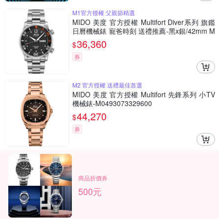
M1官方授權 父親節精選
MIDO 美度 官方授權 Multifort Diver系列 旗鑑
日曆機械錶 寵爸時刻 送禮推薦-黑x銀/42mm M
0059301106000
36,360
$
券
M2 官方授權 送禮最佳首選
MIDO 美度 官方授權 Multifort 先鋒系列 小TV
機械錶-M0493073329600
44,270
$
券
商品折價券
500元