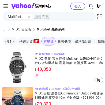
Yahoo購物中心
登入
Multifort
先鋒系列
MIDO 美度表
Multifort 先鋒系列
品牌
快速到貨
有現貨
挑戰低價
價格低到高
錶盤
M1官方授權 父親節精選
MIDO 美度 官方授權 Multifort 先鋒80小時天文
台矽游絲機械錶 寵爸時刻 送禮推薦-42mm M0
384311106100
40,050
$
券
M6網購5星好評推薦/ 公司貨2年保固
MIDO美度 廣告款Commander Datoday香榭系
列機械錶 夜空藍40㎜ M6(M0214301104100)
29,830
$