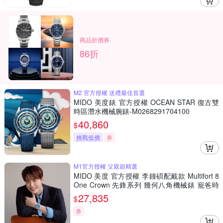
商品折價券
86折
M2 官方授權 送禮最佳首選
MIDO 美度錶 官方授權 OCEAN STAR 復古雙
時區潛水機械腕錶-M0268291704100
40,860
$
挑戰低價
券
M1官方授權 父親節精選
MIDO 美度 官方授權 李鍾碩配戴款 Multifort 8
One Crown 先鋒系列 幾何八角機械錶 寵爸時
刻 送禮推薦-藍 M0555071104100
27,835
$
券