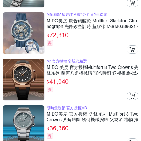
M6網購5星好評推薦/ 公司貨2年保固
MIDO美度 廣告旗艦款 Multifort Skeleton Chro
nograph 先鋒鏤空計時 藍膠帶 M6(M03866217
04000)
72,810
$
券
M1官方授權 父親節精選
MIDO 美度 官方授權Multifort 8 Two Crowns 先
鋒系列 幾何八角機械錶 寵爸時刻 送禮推薦-黑x
玫瑰金 M0475073705100
41,040
$
券
限時父親節 官方授權M3
MIDO美度 官方授權 先鋒系列 Multifort 8 Two
Crowns 八角錶圈 幾何機械腕錶 父親節 禮物 推
薦 40mm/M0475071108100
36,360
$
券