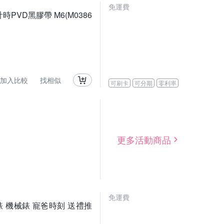
免運費
鏤空計時PVD黑膠帶 M6(M0386
加入比較
找相似
可刷卡
可分期
零利率
更多活動商品
免運費
空計時碼錶 機械錶 寵爸時刻 送禮推