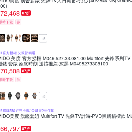
MIDO美度 廣告對錶 先鋒TV大日期窗巧克力40/35㎜ M6(M04952637
00)
72,468
87折
限時下殺
券
+5
M1官方授權 父親節精選
MIDO 美度 官方授權 M049.527.33.081.00 Multifort 先
械錶 套錶 寵爸時刻 送禮推薦-灰黑 M0495273308100
70,508
87折
限時下殺
券
+5
M6網購5星好評推薦/ 公司貨2年保固
MIDO美度 旗艦套組 Multifort TV 先鋒TV計時-PVD黑鋼橘標款 M6 (
66,797
87折