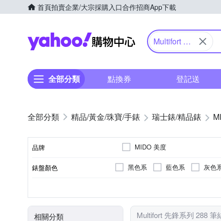
首頁
拍賣
企業/大宗採購入口
合作招商
App下載
Yahoo購物中心
Multifort 先
鋒系列
全部分類
點換券
登記送
精品/黃金/珠寶/手錶
瑞士錶/精品錶
M
MIDO 美度
品牌
黑色系
藍色系
灰色
錶盤顏色
品牌名稱
黃色系
米色系
卡其
銀色系
按壓式摺疊錶扣
鍊帶錶帶
圓形
100米
男錶
正方形
女錶
50米
黑色系
橡膠/塑膠/矽膠/
對錶
一般穿式 (
200米
特殊造
咖啡
錶帶顏色
錶扣
錶帶材質
錶盤形狀
防水級別(米)
使用族群
Multifort 先鋒系列 288 
相關分類