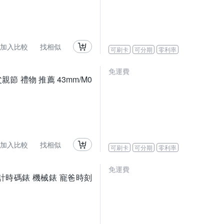
加入比較
找相似
可刷卡
可分期
零利率
免運費
親節 禮物 推薦 43mm/M0
加入比較
找相似
可刷卡
可分期
零利率
免運費
告款 鏤空計時碼錶 機械錶 寵爸時刻