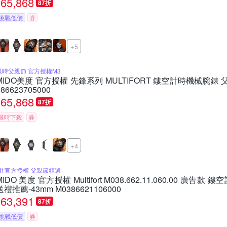
65,868
87折
挑戰低價
券
+5
限時父親節 官方授權M3
MIDO美度 官方授權 先鋒系列 MULTIFORT 鏤空計時機械腕錶 父
386623705000
65,868
87折
限時下殺
券
+4
M1官方授權 父親節精選
MIDO 美度 官方授權 Multifort M038.662.11.060.00 廣
送禮推薦-43mm M0386621106000
63,391
87折
挑戰低價
券