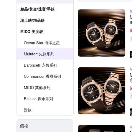
精品/黃金/珠寶/手錶
瑞士錶/精品錶
$
MIDO 美度表
Ocean Star 海洋之星
Multifort 先鋒系列
Baroncelli 永恆系列
Commander 香榭系列
MIDO 其他系列
$
Belluna 雋永系列
對錶
價格