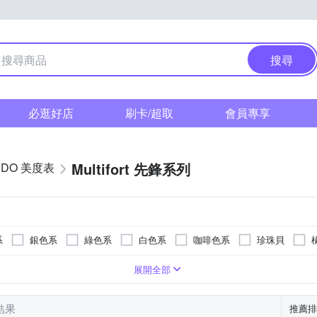
搜尋
必逛好店
刷卡/超取
會員專享
Multifort 先鋒系列
IDO 美度表
系
銀色系
綠色系
白色系
咖啡色系
珍珠貝
色系
樹脂錶帶
ㄇ型)
型
色系
生活防水
長方形
藍色系
蝴蝶釦
皮革錶帶
30米
玫瑰金色系
一般摺疊錶扣
帆布錶帶
橘色系
安全式摺疊錶扣
橡膠/塑膠/樹脂錶帶
金色系
灰色系
活動式錶
展開全部
筆結果
推薦排