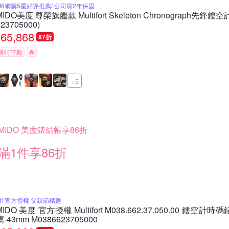
M6網購5星好評推薦/ 公司貨2年保固
MIDO美度 尊榮旗艦款 Multifort Skeleton Chronograph先鋒
623705000)
65,868
87折
限時下殺
券
+5
MIDO 美度錶結帳享86折
滿1件享86折
M1官方授權 父親節精選
MIDO 美度 官方授權 Multifort M038.662.37.050.00 鏤
薦-43mm M0386623705000