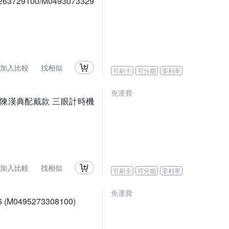
29100/M0493073329
加入比較
找相似
可刷卡
可分期
零利率
免運費
鋒系列TV 陳漢典配戴款 三眼計時機
加入比較
找相似
可刷卡
可分期
零利率
免運費
M0495273308100)