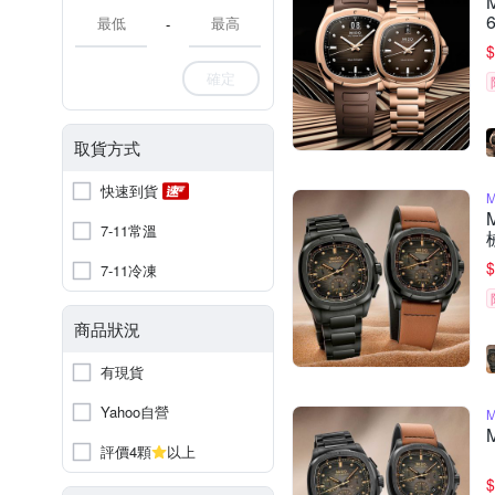
6
-
$
確定
取貨方式
快速到貨
7-11常溫
$
7-11冷凍
商品狀況
有現貨
Yahoo自營
評價4顆
以上
$