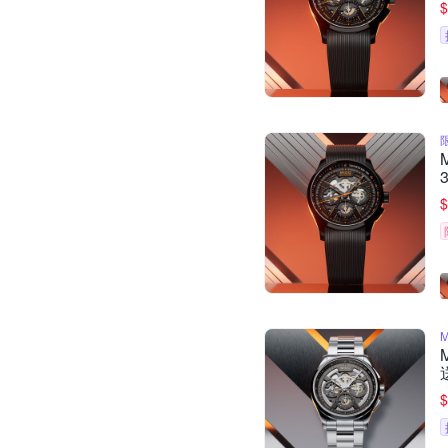
$
$
$