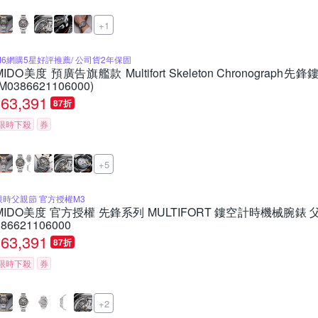
+1
M6網購5星好評推薦/ 公司貨2年保固
MIDO美度 預廣告旗艦款 Multifort Skeleton Chronogra
(M0386621106000)
63,391
87折
限時下殺
券
+5
限時父親節 官方授權M3
MIDO美度 官方授權 先鋒系列 MULTIFORT 鏤空計時機械腕錶 父
386621106000
63,391
87折
限時下殺
券
+2