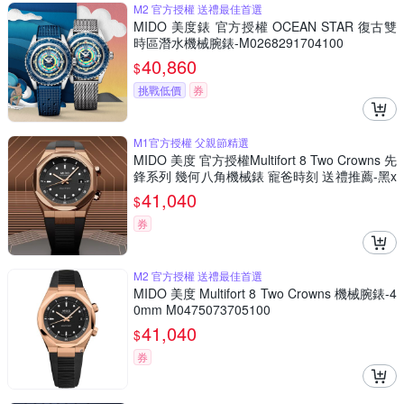
M2 官方授權 送禮最佳首選
MIDO 美度錶 官方授權 OCEAN STAR 復古雙
時區潛水機械腕錶-M0268291704100
40,860
$
挑戰低價
券
M1官方授權 父親節精選
MIDO 美度 官方授權Multifort 8 Two Crowns 先
鋒系列 幾何八角機械錶 寵爸時刻 送禮推薦-黑x
玫瑰金 M0475073705100
41,040
$
券
M2 官方授權 送禮最佳首選
MIDO 美度 Multifort 8 Two Crowns 機械腕錶-4
0mm M0475073705100
41,040
$
券