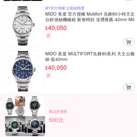
M1官方授權 父親節精選
MIDO 美度 官方授權 Multifort 先鋒80小時天文
台矽游絲機械錶 寵爸時刻 送禮推薦-42mm M0
384311103100
40,050
$
券
MIDO 美度 MULTIFORT先鋒80系列 天文台腕
錶-藍42mm
40,050
$
券
商品折價券
500元