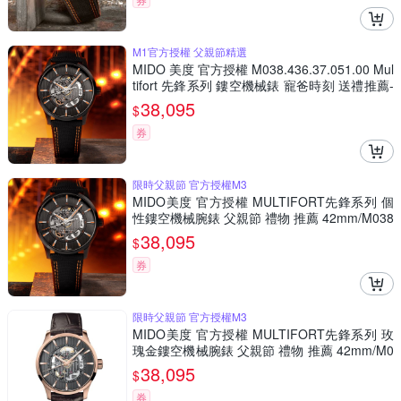
M1官方授權 父親節精選
MIDO 美度 官方授權 M038.436.37.051.00 Mul
tifort 先鋒系列 鏤空機械錶 寵爸時刻 送禮推薦-
42mm M0384363705100
38,095
$
券
限時父親節 官方授權M3
MIDO美度 官方授權 MULTIFORT先鋒系列 個
性鏤空機械腕錶 父親節 禮物 推薦 42mm/M038
4363705100
38,095
$
券
限時父親節 官方授權M3
MIDO美度 官方授權 MULTIFORT先鋒系列 玫
瑰金鏤空機械腕錶 父親節 禮物 推薦 42mm/M0
384363606100
38,095
$
券