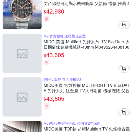
文台認證日期顯示機械腕錶 父親節 禮物 推薦 4
2mm/M0384312106100
42,930
$
券
M2 官方授權 送禮最佳首選
MIDO 美度 Multifort 先鋒系列 TV Big Date 大
日期窗鈦金屬機械錶-40mm M0495264408100
43,605
$
券
限時父親節 官方授權M3
MIDO美度 官方授權 MULTIFORT TV BIG DAT
E 先鋒系列 鈦金屬 TV大日期窗 機械腕錶 父親
節 禮物 推薦 40mm/M0495264408100
43,605
$
券
M6網購5星好評推薦/ 公司貨2年保固
MIDO美度 TOP款 超輕Multifort TV 先鋒復古電