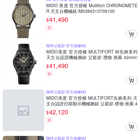
MIDO 美度 官方授權 Multifort CHRONOMETE
R 天文台機械錶-M0384313709100
41,490
$
券
限時父親節 官方授權M3
MIDO美度 官方授權 MULTIFORT M先鋒系列
天文台認證機械腕錶 父親節 禮物 推薦 42mm/
M0384313605700
41,490
$
券
限時父親節 官方授權M3
MIDO美度 官方授權 MULTIFORT先鋒系列 天
文台認證日期顯示機械腕錶 父親節 禮物 推薦 4
2mm/M0384313705109
42,120
$
券
限時父親節 官方授權M3