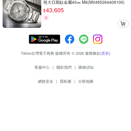
視大日期鈦金屬40㎜ M6(M0495264408100)
43,605
$
券
Yahoo台灣電子商務 版權所有 © 2026 服務條款(
更新
)
客服中心
|
關於我們
|
購物須知
網路安全
|
隱私權
|
分類地圖