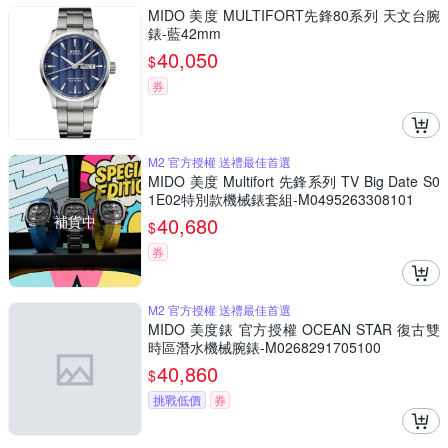
MIDO 美度 MULTIFORT先鋒80系列 天文台腕
錶-藍42mm
40,050
$
券
M2 官方授權 送禮最佳首選
MIDO 美度 Multifort 先鋒系列 TV Big Date S0
1E02特別款機械錶套組-M0495263308101
補貨中
40,680
$
券
M2 官方授權 送禮最佳首選
MIDO 美度錶 官方授權 OCEAN STAR 復古雙
時區潛水機械腕錶-M0268291705100
40,860
$
挑戰低價
券