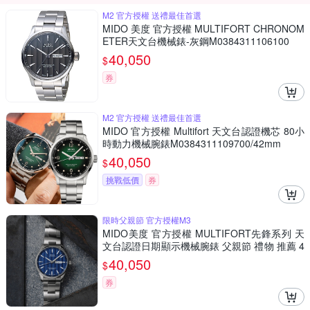
M2 官方授權 送禮最佳首選
MIDO 美度 官方授權 MULTIFORT CHRONOM
ETER天文台機械錶-灰鋼M0384311106100
40,050
$
券
M2 官方授權 送禮最佳首選
MIDO 官方授權 Multifort 天文台認證機芯 80小
時動力機械腕錶M0384311109700/42mm
40,050
$
挑戰低價
券
限時父親節 官方授權M3
MIDO美度 官方授權 MULTIFORT先鋒系列 天
文台認證日期顯示機械腕錶 父親節 禮物 推薦 4
2mm/M0384311104100
40,050
$
券