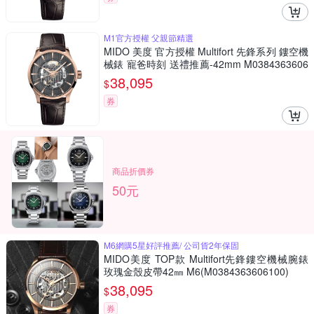
M1官方授權 父親節精選
MIDO 美度 官方授權 Multifort 先鋒系列 鏤空機
械錶 寵爸時刻 送禮推薦-42mm M0384363606
100
38,095
$
券
商品折價券
50元
M6網購5星好評推薦/ 公司貨2年保固
MIDO美度 TOP款 Multifort先鋒鏤空機械腕錶
玫瑰金殼皮帶42㎜ M6(M0384363606100)
38,095
$
券