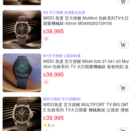
M2 官方授權 送禮最佳首選
MIDO 美度 官方授權 Multifort 先鋒系列TV大日
期窗機械錶-40mm M0495263729100
39,995
$
券
M1官方授權 父親節精選
MIDO 美度 官方授權 M049.526.37.041.00 Mul
tifort 先鋒系列 TV 大日期窗機械錶 寵爸時刻 送
禮推薦-漸層藍x黑 M0495263704100
39,995
$
券
限時父親節 官方授權M3
MIDO美度 官方授權 MULTIFORT TV BIG DAT
E 先鋒系列 TV大日期窗 機械腕錶 父親節 禮物
推薦 40mm/M0495263729100
39,995
$
5
(
1
)