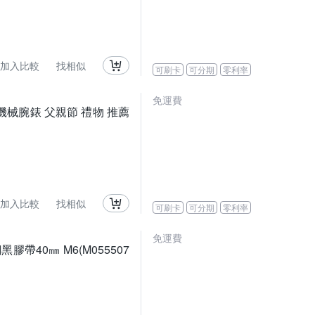
加入比較
找相似
可刷卡
可分期
零利率
免運費
錶圈 機械腕錶 父親節 禮物 推薦
加入比較
找相似
可刷卡
可分期
零利率
免運費
鋼黑膠帶40㎜ M6(M055507