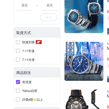
-
$
確定
取貨方式
快速到貨
7-11常溫
$
7-11冷凍
商品狀況
有現貨
Yahoo自營
評價4顆
以上
$