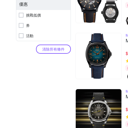
優惠
挑戰低價
券
活動
清除所有條件
$
$