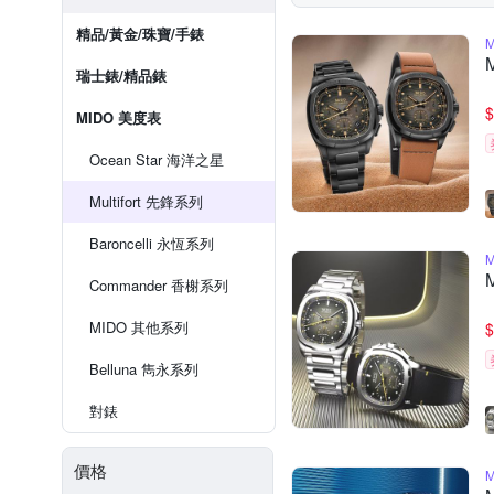
精品/黃金/珠寶/手錶
瑞士錶/精品錶
$
MIDO 美度表
Ocean Star 海洋之星
Multifort 先鋒系列
Baroncelli 永恆系列
Commander 香榭系列
MIDO 其他系列
$
Belluna 雋永系列
對錶
價格