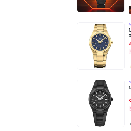
0
$
$