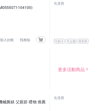
免運費
0555071104100)
加入比較
找相似
可刷卡
可分期
零利率
更多活動商品
免運費
錶圈 機械腕錶 父親節 禮物 推薦