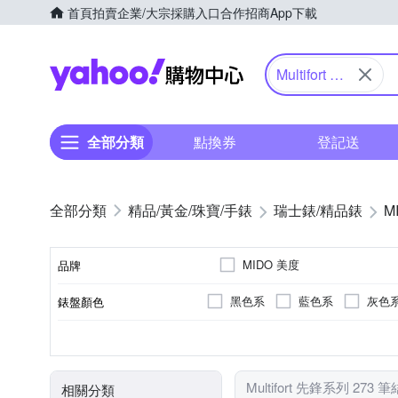
首頁
拍賣
企業/大宗採購入口
合作招商
App下載
Yahoo購物中心
Multifort 先
鋒系列
全部分類
點換券
登記送
精品/黃金/珠寶/手錶
瑞士錶/精品錶
M
MIDO 美度
品牌
黑色系
藍色系
灰色
錶盤顏色
品牌名稱
黃色系
米色系
卡其
銀色系
按壓式摺疊錶扣
鍊帶錶帶
圓形
100米
男錶
正方形
女錶
50米
黑色系
橡膠/塑膠/矽膠/
對錶
一般穿式 (
200米
特殊造
咖啡
錶帶顏色
錶扣
錶帶材質
錶盤形狀
防水級別(米)
使用族群
Multifort 先鋒系列 273 
相關分類