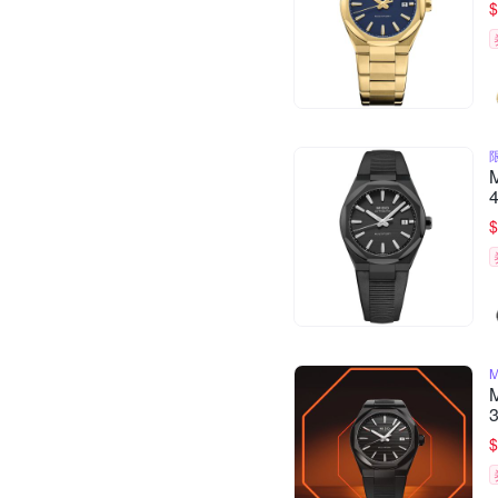
$
$
$