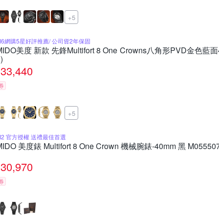
+5
M6網購5星好評推薦/ 公司貨2年保固
MIDO美度 新款 先鋒Multifort 8 One Crowns八角形PVD金色藍面4
)
33,440
券
+5
M2 官方授權 送禮最佳首選
MIDO 美度錶 Multifort 8 One Crown 機械腕錶-40mm 黑 M05550
30,970
券