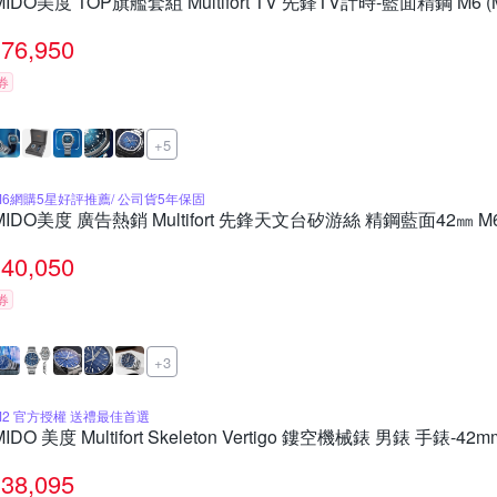
MIDO美度 TOP旗艦套組 Multifort TV 先鋒TV計時-藍面精鋼 M6 (M
76,950
券
+5
M6網購5星好評推薦/ 公司貨5年保固
MIDO美度 廣告熱銷 Multifort 先鋒天文台矽游絲 精鋼藍面42㎜ M6(0
40,050
券
+3
M2 官方授權 送禮最佳首選
MIDO 美度 Multifort Skeleton Vertigo 鏤空機械錶 男錶 手錶-42m
38,095