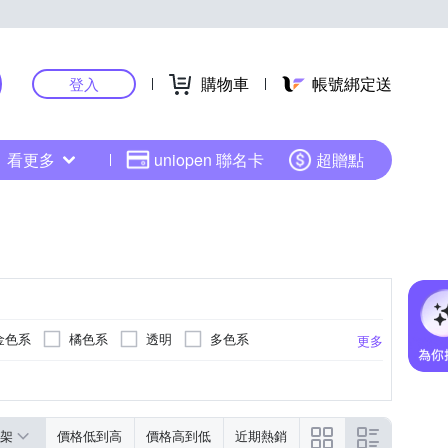
購物車
帳號綁定送
登入
看更多
uniopen 聯名卡
超贈點
金色系
橘色系
透明
多色系
更多
扣
綠色系
卡其色系
米色系
架
價格低到高
價格高到低
近期熱銷