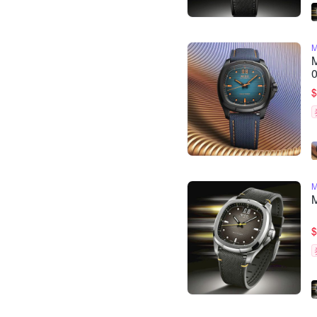
0
$
$