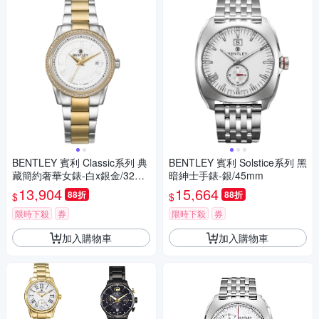
BENTLEY 賓利 Classic系列 典
BENTLEY 賓利 Solstice系列 黑
藏簡約奢華女錶-白x銀金/32m
暗紳士手錶-銀/45mm
m
13,904
15,664
88折
88折
$
$
限時下殺
券
限時下殺
券
加入購物車
加入購物車