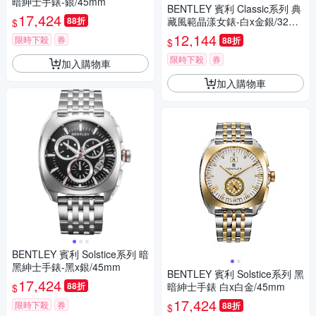
暗紳士手錶-銀/45mm
BENTLEY 賓利 Classic系列 典
17,424
88折
藏風範晶漾女錶-白x金銀/32m
$
m
12,144
限時下殺
券
88折
$
限時下殺
券
加入購物車
加入購物車
BENTLEY 賓利 Solstice系列 暗
黑紳士手錶-黑x銀/45mm
BENTLEY 賓利 Solstice系列 黑
17,424
88折
暗紳士手錶 白x白金/45mm
$
17,424
限時下殺
券
88折
$