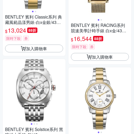
BENTLEY 賓利 Classic系列 典
藏風範晶漾男錶-白x金銀/43m
BENTLEY 賓利 RACING系列
m
13,024
88折
競速美學計時手錶 白x金/43m
$
m
16,544
限時下殺
券
88折
$
限時下殺
券
加入購物車
加入購物車
BENTLEY 賓利 Solstice系列 黑