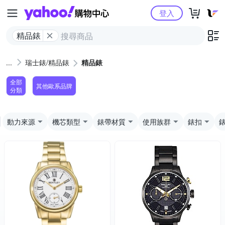
Yahoo購物中心
登入
精品錶
瑞士錶/精品錶
精品錶
全部
其他歐系品牌
分類
動力來源
機芯類型
錶帶材質
使用族群
錶扣