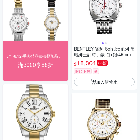
BENTLEY 賓利 Solstice系列 黑
暗紳士計時手錶-白x銀/45mm
8/1~8/12 手錶/精品錶/專櫃飾品 指定商品滿$3000享88折
18,304
88折
滿3000享88折
$
限時下殺
券
加入購物車