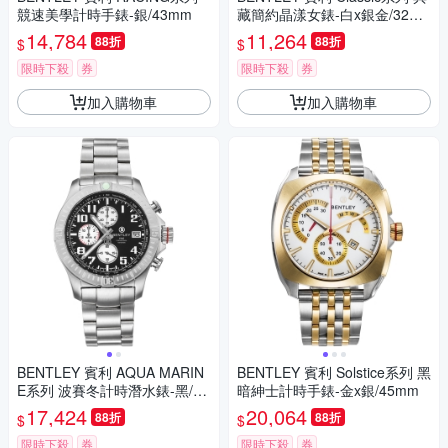
競速美學計時手錶-銀/43mm
藏簡約晶漾女錶-白x銀金/32m
m
14,784
11,264
88折
88折
$
$
限時下殺
券
限時下殺
券
加入購物車
加入購物車
BENTLEY 賓利 AQUA MARIN
BENTLEY 賓利 Solstice系列 黑
E系列 波賽冬計時潛水錶-黑/43
暗紳士計時手錶-金x銀/45mm
mm
17,424
20,064
88折
88折
$
$
限時下殺
券
限時下殺
券