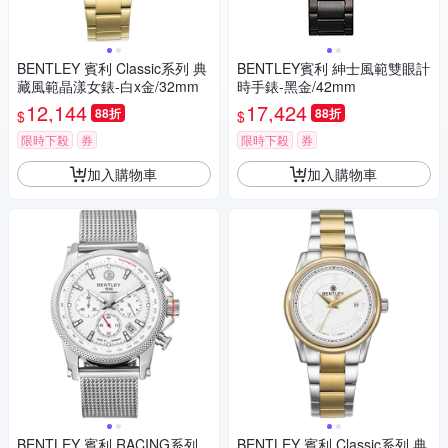
BENTLEY 賓利 Classic系列 典
BENTLEY賓利 紳士風範雙眼計
藏風範晶漾女錶-白x金/32mm
時手錶-黑金/42mm
12,144
17,424
88折
88折
$
$
限時下殺
券
限時下殺
券
加入購物車
加入購物車
BENTLEY 賓利 RACING系列
BENTLEY 賓利 Classic系列 典