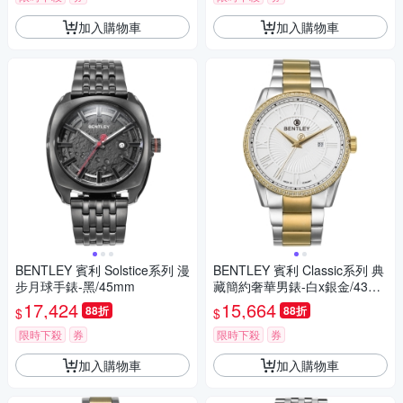
加入購物車
加入購物車
BENTLEY 賓利 Solstice系列 漫
BENTLEY 賓利 Classic系列 典
步月球手錶-黑/45mm
藏簡約奢華男錶-白x銀金/43m
m
17,424
15,664
88折
88折
$
$
限時下殺
券
限時下殺
券
加入購物車
加入購物車