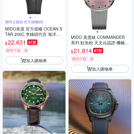
限時父親節 官方授權M3
MIDO美度 官方授權 OCEAN S
TAR 200C 李鍾碩代言 海洋之
MIDO 美度錶 COMMANDER
星 潛水機械腕錶 父親節 禮物
22,631
87折
系列 鮭魚粉 天文台認證 機械腕
$
推薦 41mm/M0269301705100
錶 男錶 女錶 手錶-M84294771
21,814
限時下殺
券
87折
$
1
限時下殺
券
加入購物車
加入購物車