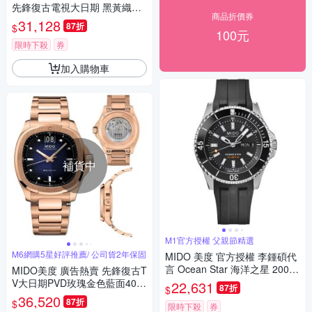
先鋒復古電視大日期 黑黃織帶4
商品折價券
0㎜ M6(M0495261708101)
31,128
87折
$
100元
限時下殺
券
加入購物車
補貨中
M1官方授權 父親節精選
M6網購5星好評推薦/ 公司貨2年保固
MIDO 美度 官方授權 李鍾碩代
言 Ocean Star 海洋之星 200米
MIDO美度 廣告熱賣 先鋒復古T
潛水機械錶 寵爸時刻 送禮推
V大日期PVD玫瑰金色藍面40㎜
22,631
87折
$
薦-41mm M0269301705100
M6(M0495263304100)
36,520
87折
$
限時下殺
券