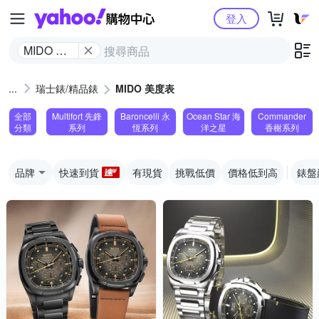
Yahoo購物中心
登入
MIDO 美
度表
瑞士錶/精品錶
MIDO 美度表
全部
Multifort 先鋒
Baroncelli 永
Ocean Star 海
Commander
分類
系列
恆系列
洋之星
香榭系列
品牌
快速到貨
有現貨
挑戰低價
價格低到高
錶盤