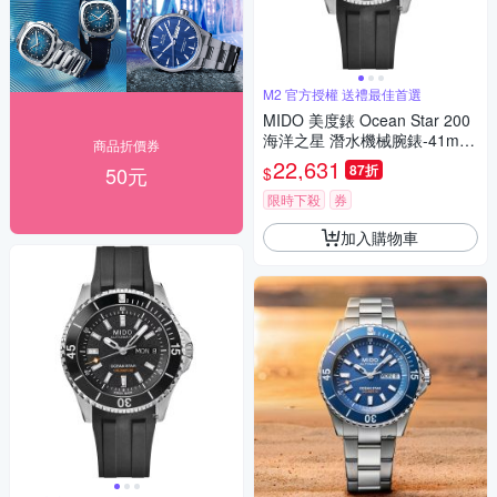
M2 官方授權 送禮最佳首選
MIDO 美度錶 Ocean Star 200
海洋之星 潛水機械腕錶-41mm
商品折價券
黑x膠帶 M0269301705100
22,631
87折
50元
$
限時下殺
券
加入購物車