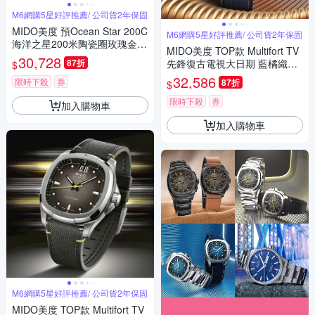
M6網購5星好評推薦/ 公司貨2年保固
MIDO美度 預Ocean Star 200C
M6網購5星好評推薦/ 公司貨2年保固
海洋之星200米陶瓷圈玫瑰金綠
MIDO美度 TOP款 Multifort TV
面42.5㎜ M6(M042430360910
30,728
87折
先鋒復古電視大日期 藍橘織帶
$
0)
款40㎜ M6(M0495263704100)
32,586
限時下殺
券
87折
$
限時下殺
券
加入購物車
加入購物車
M6網購5星好評推薦/ 公司貨2年保固
MIDO美度 TOP款 Multifort TV