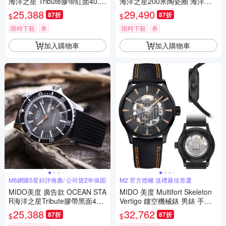
海洋之星 Tribute膠帶紅面40.5
海洋之星200米陶瓷圈 海洋藍4
㎜ M6(M0268301742100)
2.㎜ M6(M0424301104100)
25,388
29,490
87折
87折
$
$
限時下殺
券
限時下殺
券
加入購物車
加入購物車
M6網購5星好評推薦/ 公司貨2年保固
M2 官方授權 送禮最佳首選
MIDO美度 廣告款 OCEAN STA
MIDO 美度 Multifort Skeleton
R海洋之星Tribute膠帶黑面40.5
Vertigo 鏤空機械錶 男錶 手錶-
㎜ M6(M0268301708100)
42mm M0384363705100
25,388
32,762
87折
87折
$
$