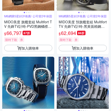
M6網購5星好評推薦/ 公司貨2年保固
M6網購5星好評推薦/ 公司貨2年保固
MIDO美度 旗艦套組 Multifort T
MIDO美度 預旗艦套組 Multifort
V 先鋒TV計時-PVD黑鋼橘標款
TV 先鋒TV計時-黑黃面精鋼款
M6 (M0495273308100)
M6 (M0495271108100)
66,797
62,694
87折
86折
$
$
限時下殺
券
限時下殺
券
加入購物車
加入購物車