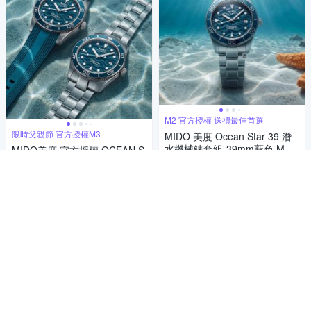
M2 官方授權 送禮最佳首選
限時父親節 官方授權M3
MIDO 美度 Ocean Star 39 潛
水機械錶套組-39mm藍色 M02
MIDO美度 官方授權 OCEAN S
69071104101
TAR 39 水波紋 潛水機械腕錶
33,661
87折
$
父親節 禮物 推薦 39mm/M026
33,661
87折
$
限時下殺
券
9071104101
限時下殺
券
加入購物車
加入購物車