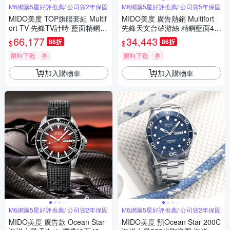
M6網購5星好評推薦/ 公司貨2年保固
M6網購5星好評推薦/ 公司貨5年保固
MIDO美度 TOP旗艦套組 Multif
MIDO美度 廣告熱銷 Multifort
ort TV 先鋒TV計時-藍面精鋼 M
先鋒天文台矽游絲 精鋼藍面42
6 (M0495271104100)
㎜ M6(0384311104100)
66,177
34,443
86折
86折
$
$
限時下殺
券
限時下殺
券
加入購物車
加入購物車
M6網購5星好評推薦/ 公司貨2年保固
M6網購5星好評推薦/ 公司貨2年保固
MIDO美度 廣告款 Ocean Star
MIDO美度 預Ocean Star 200C