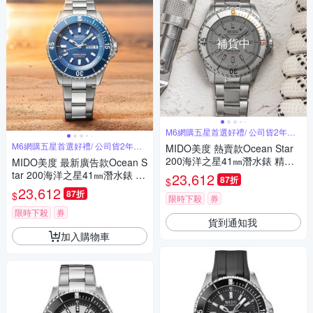
補貨中
M6網購五星首選好禮/ 公司貨2年保
固
M6網購五星首選好禮/ 公司貨2年保
MIDO美度 熱賣款Ocean Star
固
200海洋之星41㎜潛水錶 精鋼
MIDO美度 最新廣告款Ocean S
白面 M6(M0269301103100)
tar 200海洋之星41㎜潛水錶 精
23,612
87折
$
鋼藍面 M6(M0269301104100)
23,612
87折
$
限時下殺
券
限時下殺
券
貨到通知我
加入購物車