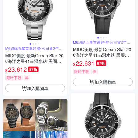
M6網購五星首選好禮/ 公司貨2年保
固
M6網購五星首選好禮/ 公司貨2年保
MIDO美度 最新Ocean Star 20
固
0海洋之星41㎜潛水錶 黑膠錶
MIDO美度 最新Ocean Star 20
帶 M6(M0269301705100)
0海洋之星41㎜潛水錶 黑圈白
22,631
87折
$
面 M6(M0269301101100)
23,612
87折
$
限時下殺
券
限時下殺
券
加入購物車
加入購物車