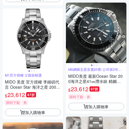
M6網購五星首選好禮/ 公司貨2年保
固
M1官方授權 父親節精選
MIDO美度 最新Ocean Star 20
0海洋之星41㎜潛水錶 精鋼黑
MIDO 美度 官方授權 李鍾碩代
面 M6(M0269301105100)
言 Ocean Star 海洋之星 200米
23,612
87折
$
潛水機械錶 寵爸時刻 送禮推
23,612
87折
$
限時下殺
券
薦-41mm M0269301105100
限時下殺
券
加入購物車
加入購物車