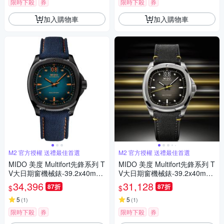
限時下殺
券
限時下殺
券
加入購物車
加入購物車
M2 官方授權 送禮最佳首選
M2 官方授權 送禮最佳首選
MIDO 美度 Multifort先鋒系列 T
MIDO 美度 Multifort先鋒系列 T
V大日期窗機械錶-39.2x40mm
V大日期窗機械錶-39.2x40mm
藍 M0495263704100
M0495261708101
34,396
31,128
87折
87折
$
$
5
5
(
1
)
(
1
)
限時下殺
券
限時下殺
券