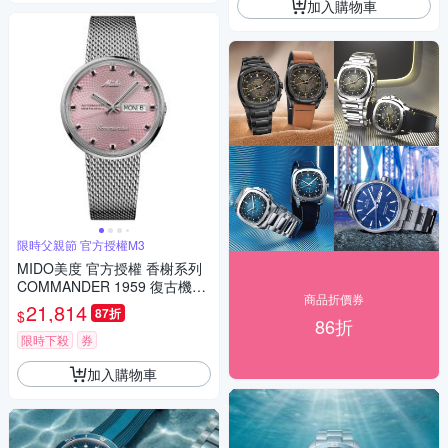
加入購物車
限時父親節 官方授權M3
MIDO美度 官方授權 香榭系列
COMMANDER 1959 復古機械
商品折價券
腕錶 父親節 禮物 推薦 37mm/
21,814
87折
$
M842947711
86折
限時下殺
券
加入購物車