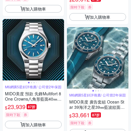
$
薦-41mm M0269301101100
限時下殺
券
加入購物車
加入購物車
M6網購5星好評推薦/ 公司貨2年保固
MIDO美度 預款 先鋒Multifort 8
M6網購5星好評推薦/ 公司貨2年保固
One Crowns八角形藍面40㎜
MIDO美度 廣告套組 Ocean St
M6(M0555071104100)
23,939
87折
ar 39海洋之星39㎜藍波紋面雙
$
帶組 M6(M0269071104101)
33,661
限時下殺
券
87折
$
限時下殺
券
加入購物車