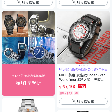
加入購物車
加入購物車
M6網購5星好評推薦/ 公司貨2年保固
MIDO美度 廣告款Ocean Star
MIDO 美度錶結帳享86折
Worldtimer海洋之星世界時區
滿1件享86折
復刻錶40.5㎜ M6(M02683016
25,465
87折
$
03000)
限時下殺
券
加入購物車