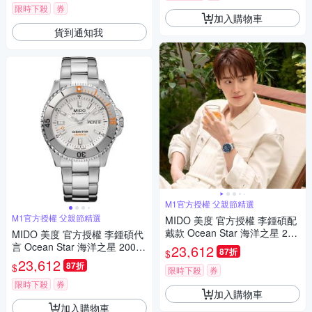
限時下殺
券
加入購物車
貨到通知我
M1官方授權 父親節精選
M1官方授權 父親節精選
MIDO 美度 官方授權 李鍾碩配
戴款 Ocean Star 海洋之星 200
MIDO 美度 官方授權 李鍾碩代
米潛水機械錶 寵爸時刻 送禮推
言 Ocean Star 海洋之星 200米
23,612
87折
$
薦-41mm M0269301104100
潛水機械錶 寵爸時刻 送禮推
23,612
87折
$
限時下殺
券
薦-41mm M0269301103100
限時下殺
券
加入購物車
加入購物車