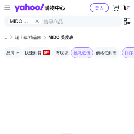
Yahoo購物中心
登入
MIDO 美
度表
瑞士錶/精品錶
MIDO 美度表
品牌
快速到貨
有現貨
挑戰低價
價格低到高
排序