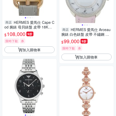
HERMES 愛馬仕 Cape C
商店
od 腕錶 母貝錶盤 皮帶 18K玫
HERMES 愛馬仕 Arceau
商店
瑰金 8PD鑽石 CC1.270 【二手
108,000
9折
腕錶 白色錶盤 皮帶 不鏽鋼 鑽
$
名牌BRAND OFF】
框 AR13.430 【二手名牌BRAN
99,000
限時下殺
券
9折
$
D OFF】
限時下殺
券
加入購物車
加入購物車