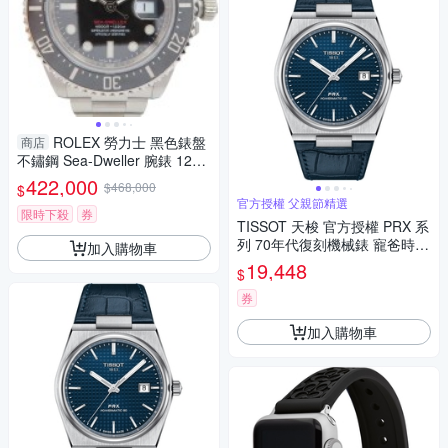
ROLEX 勞力士 黑色錶盤
商店
不鏽鋼 Sea-Dweller 腕錶 1266
00 【二手名牌BRAND OFF】
422,000
$468,000
$
官方授權 父親節精選
限時下殺
券
TISSOT 天梭 官方授權 PRX 系
列 70年代復刻機械錶 寵爸時刻
加入購物車
送禮推薦-藍/40mm T1374071
19,448
$
604100
券
加入購物車