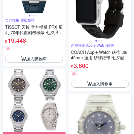
官方授權 甜蜜獻禮
TISSOT 天梭 官方授權 PRX 系
列 70年代復刻機械錶 七夕浪漫
購 送禮首選-藍/40mm T13740
19,448
$
71604100
送禮推薦 Apple Watch錶帶
券
COACH Apple Watch 錶帶 38/
40mm 適用 矽膠錶帶 七夕寵愛
加入購物車
季 送禮推薦- 黑色(不含手錶)
3,600
$
券
加入購物車