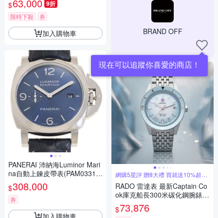
63,000
9折
$
ND OFF】
限時下殺
券
BRAND OFF
加入購物車
現在可以追蹤你喜愛的商店！
PANERAI 沛納海Luminor Mari
na自動上鍊皮帶表(PAM03313)
網購5星評 贈8大禮 買就送10%超贈
點
x藍面x44mm
308,000
RADO 雷達表 最新Captain Co
$
ok庫克船長300米碳化鋼腕錶
券
冰川藍39㎜款 R01 (R3222320
73,876
$
3)
加入購物車