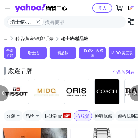
Yahoo購物中心
登入
瑞士錶/精
品錶
精品/黃金/珠寶/手錶
瑞士錶/精品錶
全部
TISSOT 天梭
瑞士錶
精品錶
MIDO 美度表
分類
表
嚴選品牌
全品牌列表
分類
品牌
快速到貨
有現貨
挑戰低價
價格低到