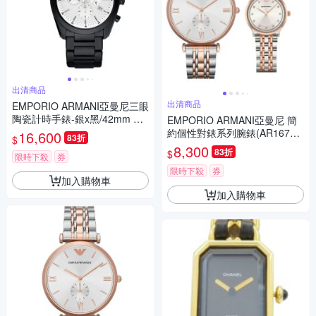
出清商品
出清商品
EMPORIO ARMANI亞曼尼三眼
陶瓷計時手錶-銀x黑/42mm AR
EMPORIO ARMANI亞曼尼 簡
1492
約個性對錶系列腕錶(AR1677
16,600
83折
$
AR1962)
8,300
83折
$
限時下殺
券
限時下殺
券
加入購物車
加入購物車