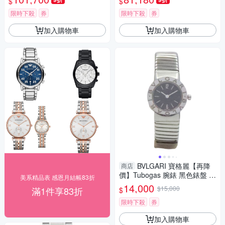
$
$
3)x鈦金屬x灰面x40mm
7)x綠x40mm
限時下殺
券
限時下殺
券
加入購物車
加入購物車
BVLGARI 寶格麗【再降
商店
價】Tubogas 腕錶 黑色錶盤 不
美系精品表 感恩月結帳83折
鏽鋼 BB232TS 【二手名牌BRA
14,000
$15,000
滿1件享83折
$
ND OFF】
限時下殺
券
加入購物車