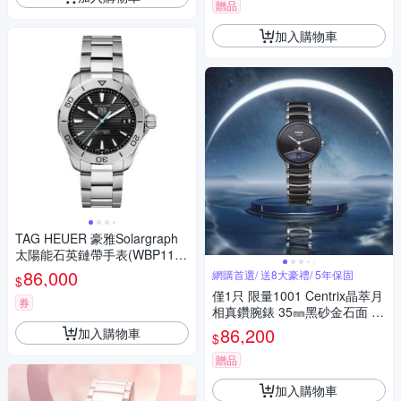
贈品
加入購物車
TAG HEUER 豪雅Solargraph
太陽能石英鏈帶手表(WBP111
4.BA0000)x黑色x40mm
86,000
網購首選/ 送8大豪禮/ 5年保固
$
僅1只 限量1001 Centrix晶萃月
券
相真鑽腕錶 35㎜黑砂金石面 R
01(R30234762)
86,200
加入購物車
$
贈品
加入購物車