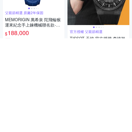
父親節精選 原廠2年保固
MEMORIGIN 萬希泉 陀飛輪猴
運來紀念手上鍊機械聯名款-觔
斗雲/45mm 寵爸時刻 送禮推薦
188,000
官方授權 父親節精選
$
TISSOT 天梭 官方授權 李棟旭
券
配戴款 PRX 鍛造碳纖維機械錶
寵爸時刻 送禮推薦-40mm T13
31,230
加入購物車
$
79079720100
券
加入購物車
官方授權 甜蜜獻禮