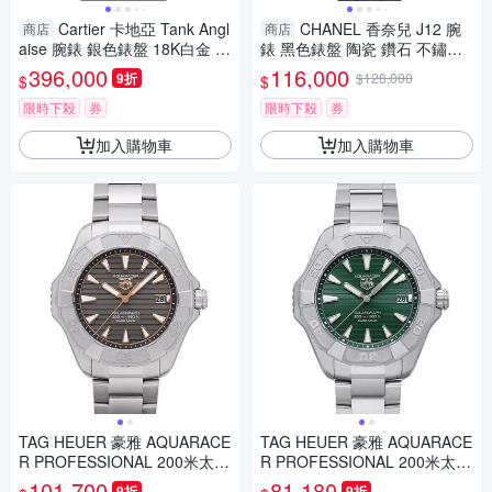
Cartier 卡地亞 Tank Angl
CHANEL 香奈兒 J12 腕
商店
商店
aise 腕錶 銀色錶盤 18K白金 皮
錶 黑色錶盤 陶瓷 鑽石 不鏽鋼
革錶帶 W5310025 【二手名牌
H5701 二手精品 【二手名牌B
396,000
116,000
9折
$128,000
$
$
BRAND OFF】
RAND OFF】
限時下殺
券
限時下殺
券
加入購物車
加入購物車
TAG HEUER 豪雅 AQUARACE
TAG HEUER 豪雅 AQUARACE
R PROFESSIONAL 200米太陽
R PROFESSIONAL 200米太陽
能石英手錶(WBP1190.BZ000
能石英手錶(WBP1118.BA004
101,700
81,180
9折
9折