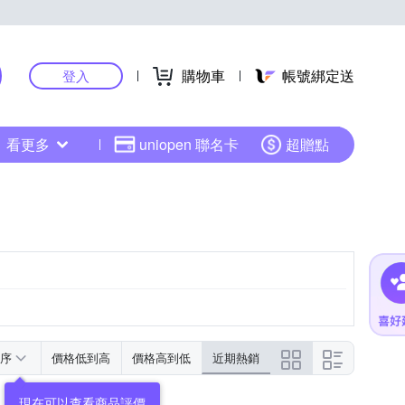
購物車
帳號綁定送
登入
看更多
uniopen 聯名卡
超贈點
序
價格低到高
價格高到低
近期熱銷
現在可以查看商品評價