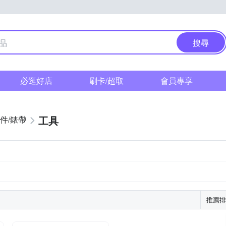
搜尋
必逛好店
刷卡/超取
會員專享
工具
件/錶帶
推薦排