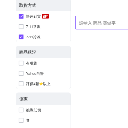
取貨方式
快速到貨
7-11常溫
7-11冷凍
商品狀況
有現貨
Yahoo自營
評價4顆
以上
優惠
挑戰低價
券