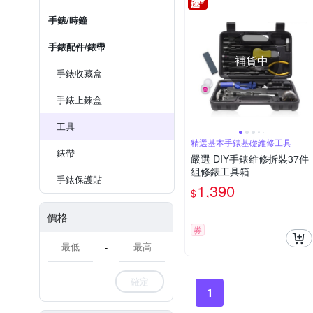
手錶/時鐘
手錶配件/錶帶
補貨中
手錶收藏盒
手錶上鍊盒
工具
精選基本手錶基礎維修工具
錶帶
嚴選 DIY手錶維修拆裝37件
組修錶工具箱
手錶保護貼
1,390
$
價格
券
-
確定
1