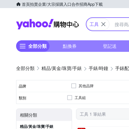
首頁
拍賣
企業/大宗採購入口
合作招商
App下載
Yahoo購物中心
工具
全部分類
點換券
登記送
精品/黃金/珠寶/手錶
手錶/時鐘
手錶配
其他品牌
品牌
工具組
類別
品牌名稱
工具 1 筆結果
相關分類
精品/黃金/珠寶/手錶