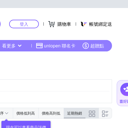
購物車
帳號綁定送
登入
看更多
uniopen 聯名卡
超贈點
序
價格低到高
價格高到低
近期熱銷
現在可以查看商品評價