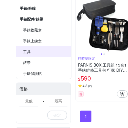
手錶/時鐘
手錶配件/錶帶
手錶收藏盒
手錶上鍊盒
工具
時時樂限定
錶帶
PARNIS BOX 工具組 15合1
手錶維修工具包 行家 DIY
手錶保護貼
組裝
590
$
4.8
(
2
)
價格
券
-
確定
1