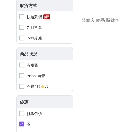
取貨方式
快速到貨
7-11常溫
7-11冷凍
商品狀況
有現貨
Yahoo自營
評價4顆
以上
優惠
挑戰低價
券