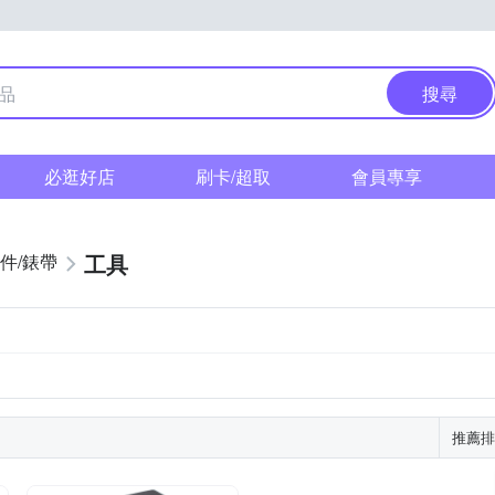
搜尋
必逛好店
刷卡/超取
會員專享
工具
件/錶帶
推薦排