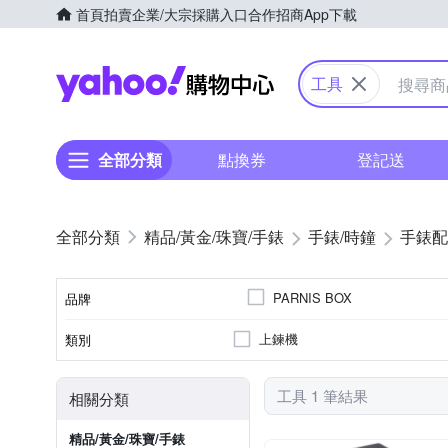
首頁
拍賣
企業/大宗採購入口
合作招商
App下載
Yahoo購物中心
工具
全部分類
點換券
登記送
精品/黃金/珠寶/手錶
手錶/時鐘
手錶配
PARNIS BOX
品牌
上鍊機
類別
品牌名稱
工具 1 筆結果
相關分類
精品/黃金/珠寶/手錶