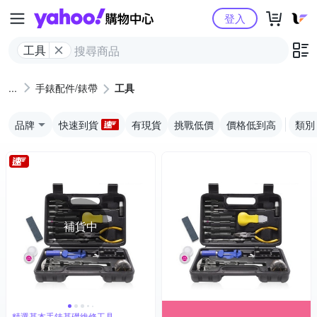
Yahoo購物中心
登入
工具
手錶配件/錶帶
工具
品牌
快速到貨
有現貨
挑戰低價
價格低到高
類別
補貨中
精選基本手錶基礎維修工具