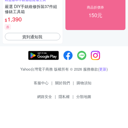
嚴選 DIY手錶維修拆裝37件組
商品折價券
修錶工具箱
150元
1,390
$
券
貨到通知我
Yahoo台灣電子商務 版權所有 © 2026 服務條款(
更新
)
客服中心
|
關於我們
|
購物須知
網路安全
|
隱私權
|
分類地圖