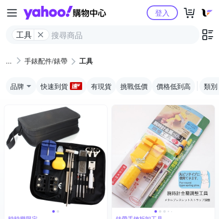
Yahoo購物中心
登入
工具
手錶配件/錶帶
工具
品牌
快速到貨
有現貨
挑戰低價
價格低到高
類別
時時樂限定
錶帶手鍊拆卸工具