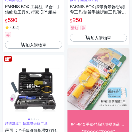
PARNIS BOX 工具組 15合1 手
PARNIS BOX 鐵帶拆帶器/拆錶
錶維修工具包 行家 DIY 組裝
帶工具/錶帶手鍊拆卸工具/拆帶
器/單售 維修手錶DIY #工具02
590
250
$
$
4.8
(
2
)
活動
券
券
加入購物車
加入購物車
補貨中
精選基本手錶基礎維修工具
8/1~8/12 手錶/精品錶/專櫃飾品 指定商品滿$3000享88折
嚴選 DIY手錶維修拆裝37件組