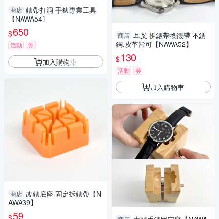
錶帶打洞 手錶專業工具
商店
【NAWA54】
650
$
耳叉 拆錶帶換錶帶 不銹
商店
鋼.皮革皆可【NAWA52】
活動
券
130
$
加入購物車
活動
券
加入購物車
改錶底座 固定拆錶帶【N
商店
AWA39】
59
$
商店