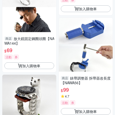
加入購物車
放大鏡固定鋼圈頭圈【NA
商店
WA144】
69
$
活動
券
加入購物車
錶帶調整器 拆帶器改長度
商店
【NAWA56】
99
$
4.7
活動
券
加入購物車