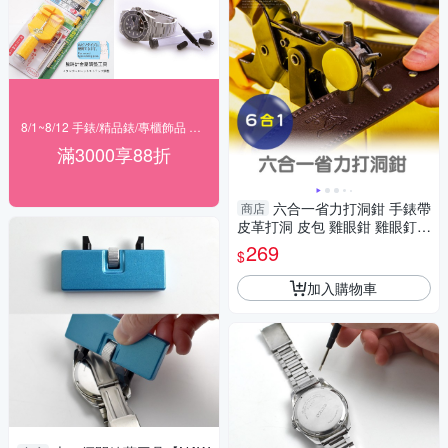
8/1~8/12 手錶/精品錶/專櫃飾品 指定商品滿$3000享88折
滿3000享88折
六合一省力打洞鉗 手錶帶
商店
皮革打洞 皮包 雞眼鉗 雞眼釘
打孔機打孔器 打洞機打洞器-輕
269
$
居家8430
加入購物車