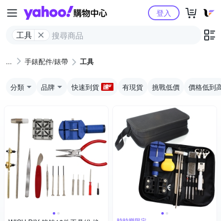
Yahoo購物中心
登入
工具
手錶配件/錶帶
工具
分類
品牌
快速到貨
有現貨
挑戰低價
價格低到
時時樂限定