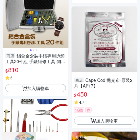
鋁合金盒裝手錶專用拆卸
商店
工具20件組 手錶維修工具 開後
蓋拆錶帶器 修錶工具-輕居家83
810
$
31
5
Cape Cod 拋光布-原裝2
商店
片【AP17】
加入購物車
450
$
4.7
活動
券
加入購物車