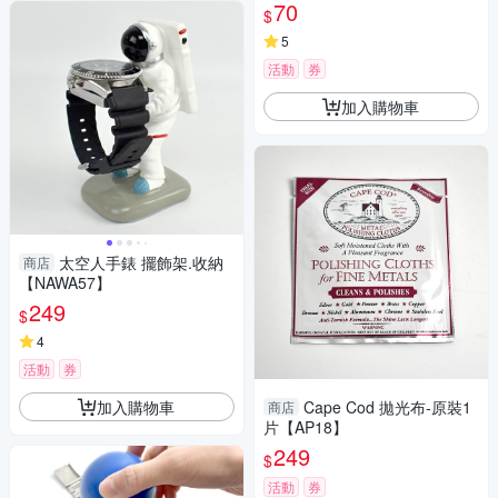
70
$
5
活動
券
加入購物車
太空人手錶 擺飾架.收納
商店
【NAWA57】
249
$
4
活動
券
加入購物車
Cape Cod 拋光布-原裝1
商店
片【AP18】
249
$
活動
券