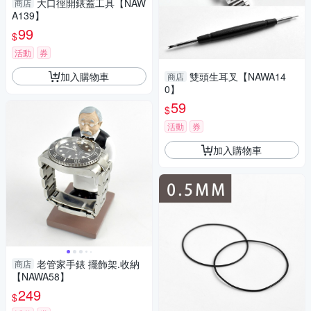
大口徑開錶蓋工具【NAW
商店
A139】
99
$
活動
券
加入購物車
雙頭生耳叉【NAWA14
商店
0】
59
$
活動
券
加入購物車
老管家手錶 擺飾架.收納
商店
【NAWA58】
249
$