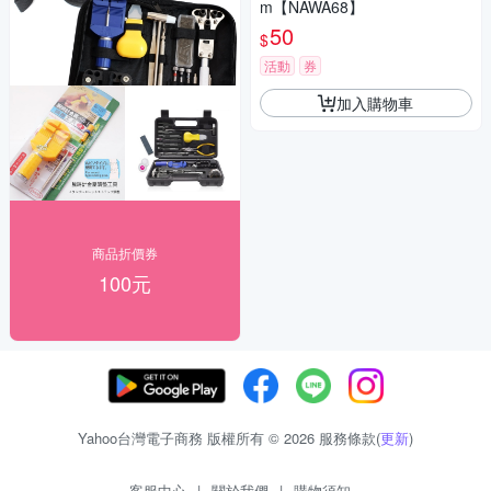
m【NAWA68】
50
$
活動
券
加入購物車
商品折價券
100元
Yahoo台灣電子商務 版權所有 © 2026 服務條款(
更新
)
客服中心
|
關於我們
|
購物須知