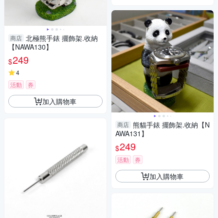
北極熊手錶 擺飾架.收納
商店
【NAWA130】
249
$
4
活動
券
加入購物車
熊貓手錶 擺飾架.收納【N
商店
AWA131】
249
$
活動
券
加入購物車