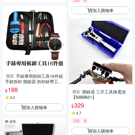
加入購物車
手錶專用拆卸工具16件組
商店
手錶拆卸 開錶器 拆卸錶帶工具
拆錶帶器 修錶 錶帶調節-輕居
188
$
開錶器 三爪工具換電池
商店
家8096
【NAWA51】
4.2
329
$
加入購物車
4.7
活動
券
加入購物車