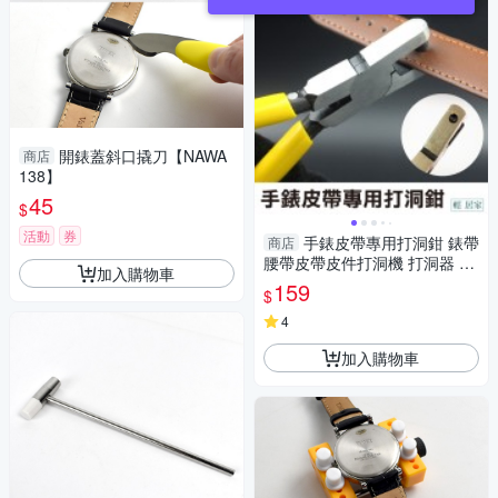
開錶蓋斜口撬刀【NAWA
商店
138】
45
$
活動
券
手錶皮帶專用打洞鉗 錶帶
商店
腰帶皮帶皮件打洞機 打洞器 打
加入購物車
洞鉗子 打孔鉗子 雞眼鉗-輕居
159
$
家8098
4
加入購物車