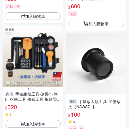
600
活動
券
$
活動
加入購物車
加入購物車
手錶維修工具-盒裝17件
商店
組 拆錶工具 修錶工具 拆錶帶工
手錶放大鏡工具 10倍放
商店
具 開錶工具-輕居家8579
320
大【NAWA71】
$
100
5
$
5
加入購物車
活動
券