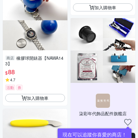
加入購物車
橡膠球開錶器【NAWA14
商店
3】
88
$
4.7
活動
券
加入購物車
柒彩年代飾品配件旗艦店
現在可以追蹤你喜愛的商店！