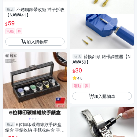
不銹鋼錶帶改短 沖子拆改
商店
【NAWA41】
59
$
活動
券
加入購物車
替換針頭 錶帶調整器【N
商店
AWA59】
30
$
4.8
活動
券
加入購物車
6位轉印碳纖維紋手錶盒
商店
錶盒 手錶收納 手錶收納盒 手錶
收藏盒-輕居家8829