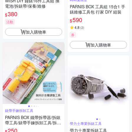
WISH DIY 鐘錶16件工具組 換
電池/拆錶帶/保養/維修
PARNIS BOX 工具組 15合1 手
錶維修工具包 行家 DIY 組裝
380
$
590
$
活動
4.8
(
2
)
加入購物車
券
加入購物車
錶帶手鍊拆卸工具
PARNIS BOX 鐵帶拆帶器/拆錶
帶工具/錶帶手鍊拆卸工具/拆帶
勞力士專業拆錶工具
器/單售 維修手錶DIY #工具02
250
勞力士專業拆錶工具
$