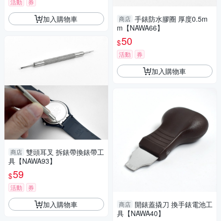
活動
券
加入購物車
手錶防水膠圈 厚度0.5m
商店
m【NAWA66】
50
$
活動
券
加入購物車
雙頭耳叉 拆錶帶換錶帶工
商店
具【NAWA93】
59
$
活動
券
加入購物車
開錶蓋撬刀 換手錶電池工
商店
具【NAWA40】