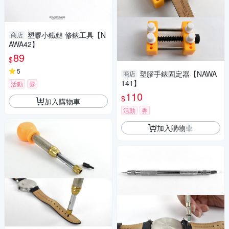
塑膠小鐵鎚 修錶工具【N
商店
AWA42】
89
$
5
塑膠手錶固定器【NAWA
商店
141】
活動
券
110
$
加入購物車
活動
券
加入購物車