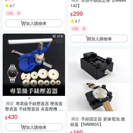
木頭手錶固定座【NAWA
142】
4.7
299
活動
券
$
4.7
加入購物車
活動
券
加入購物車
專業級手錶壓蓋器 壓後蓋
商店
壓表蓋 手錶壓蓋器 表蓋壓機 壓
床 修錶 專業手錶維修器-輕居
430
$
手錶固定器 更換電池.翹
商店
家8118
錶蓋【NAWA55】
加入購物車
160