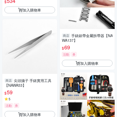
534
$
加入購物車
手錶錶帶金屬拆帶器【NA
商店
WA137】
69
$
活動
券
加入購物車
尖頭攝子 手錶實用工具
商店
【NAWA53】
59
$
5
活動
券
加入購物車