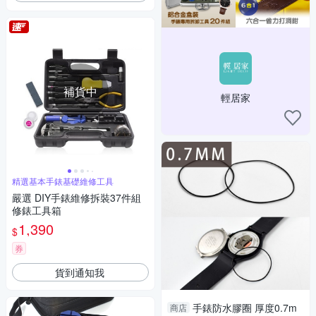
補貨中
輕居家
精選基本手錶基礎維修工具
嚴選 DIY手錶維修拆裝37件組
修錶工具箱
1,390
$
券
貨到通知我
手錶防水膠圈 厚度0.7m
商店