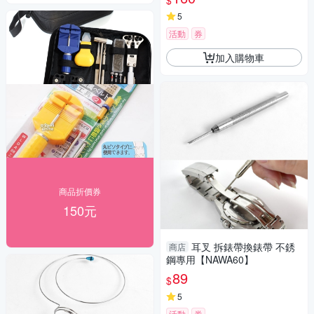
$
5
活動
券
加入購物車
商品折價券
150元
耳叉 拆錶帶換錶帶 不銹
商店
鋼專用【NAWA60】
89
$
5
活動
券