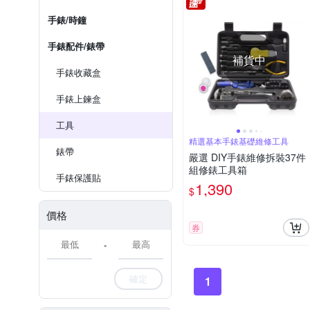
手錶/時鐘
手錶配件/錶帶
補貨中
手錶收藏盒
手錶上鍊盒
工具
精選基本手錶基礎維修工具
錶帶
嚴選 DIY手錶維修拆裝37件
組修錶工具箱
手錶保護貼
1,390
$
價格
券
-
確定
1