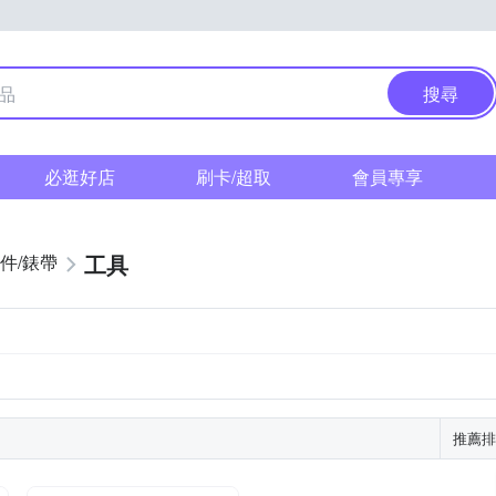
搜尋
必逛好店
刷卡/超取
會員專享
工具
件/錶帶
推薦排