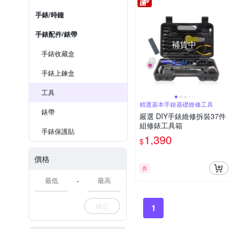
手錶/時鐘
手錶配件/錶帶
補貨中
手錶收藏盒
手錶上鍊盒
工具
精選基本手錶基礎維修工具
錶帶
嚴選 DIY手錶維修拆裝37件
組修錶工具箱
手錶保護貼
1,390
$
價格
券
-
確定
1