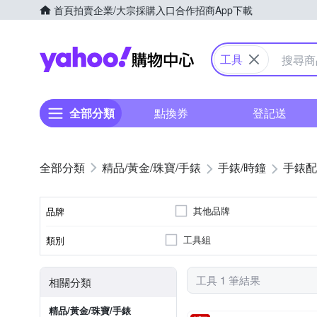
首頁
拍賣
企業/大宗採購入口
合作招商
App下載
Yahoo購物中心
工具
全部分類
點換券
登記送
精品/黃金/珠寶/手錶
手錶/時鐘
手錶配
其他品牌
品牌
工具組
類別
品牌名稱
工具 1 筆結果
相關分類
精品/黃金/珠寶/手錶