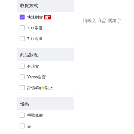
取貨方式
快速到貨
7-11常溫
7-11冷凍
商品狀況
有現貨
Yahoo自營
評價4顆
以上
優惠
挑戰低價
券