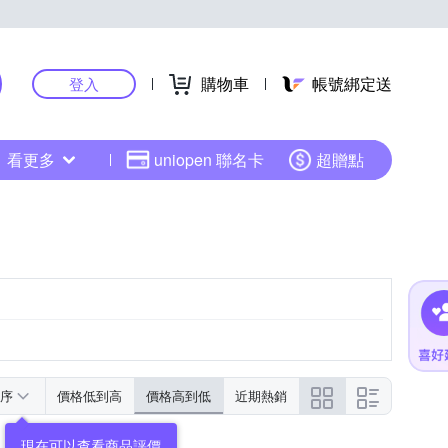
購物車
帳號綁定送
登入
看更多
uniopen 聯名卡
超贈點
序
價格低到高
價格高到低
近期熱銷
現在可以查看商品評價