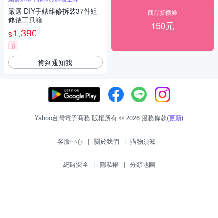
嚴選 DIY手錶維修拆裝37件組
商品折價券
修錶工具箱
150元
1,390
$
券
貨到通知我
Yahoo台灣電子商務 版權所有 © 2026 服務條款(
更新
)
客服中心
|
關於我們
|
購物須知
網路安全
|
隱私權
|
分類地圖