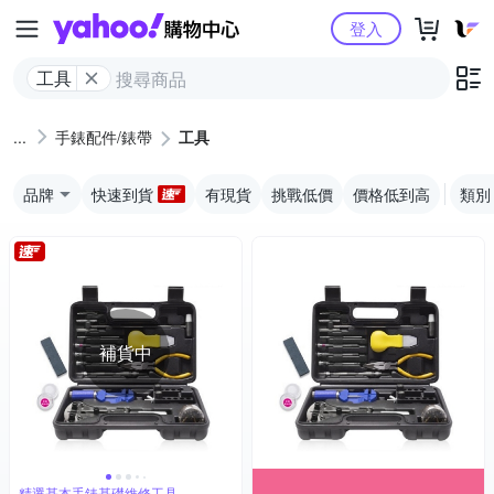
Yahoo購物中心
登入
工具
手錶配件/錶帶
工具
品牌
快速到貨
有現貨
挑戰低價
價格低到高
類別
補貨中
精選基本手錶基礎維修工具