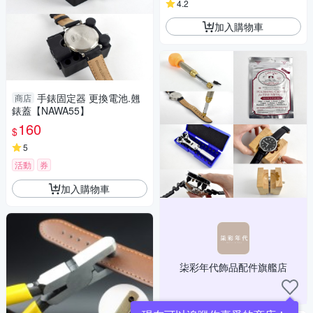
4.2
加入購物車
手錶固定器 更換電池.翹
商店
錶蓋【NAWA55】
160
$
5
活動
券
加入購物車
柒彩年代飾品配件旗艦店