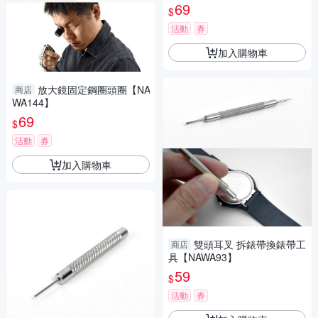
69
$
活動
券
加入購物車
放大鏡固定鋼圈頭圈【NA
商店
WA144】
69
$
活動
券
加入購物車
雙頭耳叉 拆錶帶換錶帶工
商店
具【NAWA93】
59
$
活動
券