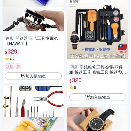
開錶器 三爪工具換電池
商店
【NAWA51】
329
$
4.7
活動
券
手錶維修工具-盒裝17件
商店
組 拆錶工具 修錶工具 拆錶帶工
加入購物車
具 開錶工具-輕居家8579
320
$
5
加入購物車