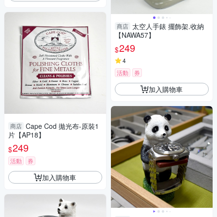
太空人手錶 擺飾架.收納
商店
【NAWA57】
249
$
4
活動
券
加入購物車
Cape Cod 拋光布-原裝1
商店
片【AP18】
249
$
活動
券
加入購物車