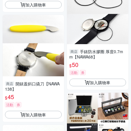
加入購物車
手錶防水膠圈 厚度0.7m
商店
m【NAWA68】
50
$
活動
券
加入購物車
開錶蓋斜口撬刀【NAWA
商店
138】
45
$
活動
券
加入購物車