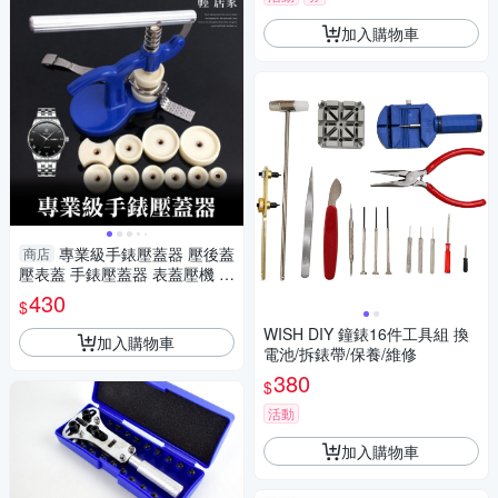
加入購物車
專業級手錶壓蓋器 壓後蓋
商店
壓表蓋 手錶壓蓋器 表蓋壓機 壓
床 修錶 專業手錶維修器-輕居
430
$
家8118
WISH DIY 鐘錶16件工具組 換
加入購物車
電池/拆錶帶/保養/維修
380
$
活動
加入購物車