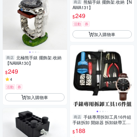
熊貓手錶 擺飾架.收納【N
商店
AWA131】
249
$
活動
券
加入購物車
北極熊手錶 擺飾架.收納
商店
【NAWA130】
249
$
4
活動
券
加入購物車
手錶專用拆卸工具16件組
商店
手錶拆卸 開錶器 拆卸錶帶工具
拆錶帶器 修錶 錶帶調節-輕居
188
$
家8096