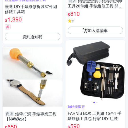
鋁合金盒裝手錶專用拆卸
商店
工具20件組 手錶維修工具 開後
嚴選 DIY手錶維修拆裝37件組
蓋拆錶帶器 修錶工具-輕居家83
修錶工具箱
810
$
31
1,390
$
5
券
加入購物車
貨到通知我
時時樂限定
PARNIS BOX 工具組 15合1 手
錶帶打洞 手錶專業工具
商店
錶維修工具包 行家 DIY 組裝
【NAWA54】
590
650
$
$