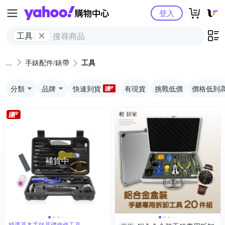
Yahoo購物中心
登入
工具
手錶配件/錶帶
工具
分類
品牌
快速到貨
有現貨
挑戰低價
價格低到
補貨中
精選基本手錶基礎維修工具