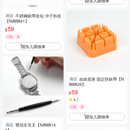
加入購物車
不銹鋼錶帶改短 沖子拆改
商店
【NAWA41】
59
$
活動
券
加入購物車
改錶底座 固定拆錶帶【N
商店
AWA39】
59
$
4.7
活動
券
加入購物車
雙頭生耳叉【NAWA14
商店