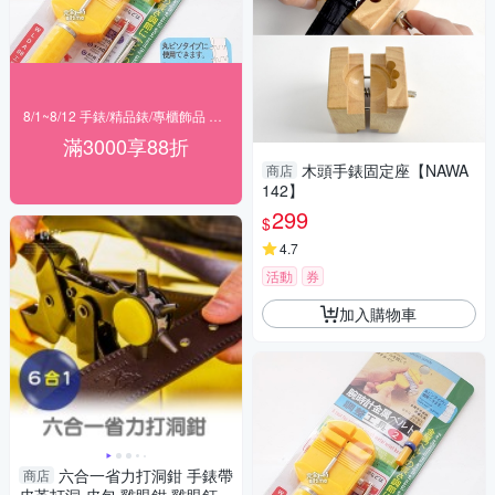
8/1~8/12 手錶/精品錶/專櫃飾品 指定商品滿$3000享88折
滿3000享88折
木頭手錶固定座【NAWA
商店
142】
299
$
4.7
活動
券
加入購物車
六合一省力打洞鉗 手錶帶
商店