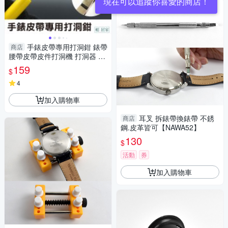
現在可以追蹤你喜愛的商店！
手錶皮帶專用打洞鉗 錶帶
商店
腰帶皮帶皮件打洞機 打洞器 打
洞鉗子 打孔鉗子 雞眼鉗-輕居
159
$
家8098
4
加入購物車
耳叉 拆錶帶換錶帶 不銹
商店
鋼.皮革皆可【NAWA52】
130
$
活動
券
加入購物車