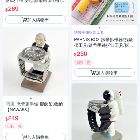
皮革打洞 皮包 雞眼鉗 雞眼釘
打孔機打孔器 打洞機打洞器-輕
269
$
居家8430
加入購物車
錶帶手鍊拆卸工具
PARNIS BOX 鐵帶拆帶器/拆錶
帶工具/錶帶手鍊拆卸工具/拆帶
器/單售 維修手錶DIY #工具02
250
$
活動
券
加入購物車
老管家手錶 擺飾架.收納
商店
【NAWA58】
249
$
活動
券
加入購物車