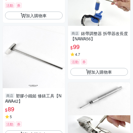
活動
券
加入購物車
錶帶調整器 拆帶器改長度
商店
【NAWA56】
99
$
4.7
活動
券
加入購物車
塑膠小鐵鎚 修錶工具【N
商店
AWA42】
89
$
5
活動
券