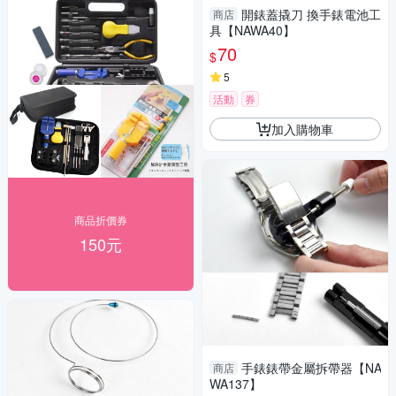
開錶蓋撬刀 換手錶電池工
商店
具【NAWA40】
70
$
5
活動
券
加入購物車
商品折價券
150元
手錶錶帶金屬拆帶器【NA
商店
WA137】