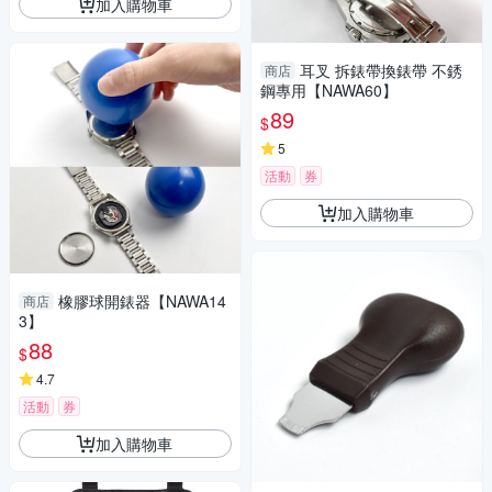
加入購物車
耳叉 拆錶帶換錶帶 不銹
商店
鋼專用【NAWA60】
89
$
5
活動
券
加入購物車
橡膠球開錶器【NAWA14
商店
3】
88
$
4.7
活動
券
加入購物車