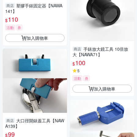
塑膠手錶固定器【NAWA
商店
141】
110
$
活動
券
加入購物車
手錶放大鏡工具 10倍放
商店
大【NAWA71】
100
$
5
活動
券
加入購物車
大口徑開錶蓋工具【NAW
商店
A139】
99
$