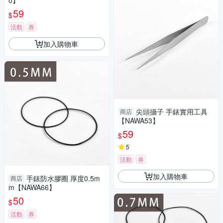
0】
59
$
活動
券
加入購物車
尖頭攝子 手錶實用工具
商店
【NAWA53】
59
$
5
活動
券
加入購物車
手錶防水膠圈 厚度0.5m
商店
m【NAWA66】
50
$
活動
券