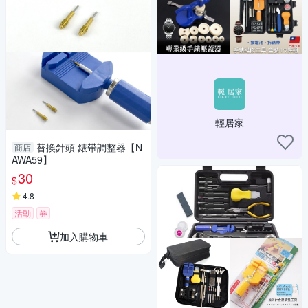
輕居家
替換針頭 錶帶調整器【N
商店
AWA59】
30
$
4.8
活動
券
加入購物車