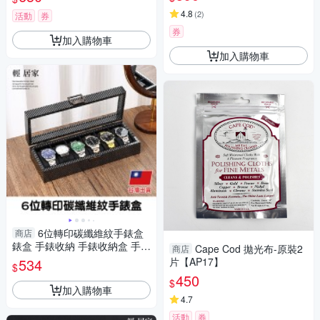
4.8
(
2
)
活動
券
券
加入購物車
加入購物車
6位轉印碳纖維紋手錶盒
商店
錶盒 手錶收納 手錶收納盒 手錶
Cape Cod 拋光布-原裝2
商店
收藏盒-輕居家8829
534
片【AP17】
$
450
$
加入購物車
4.7
活動
券