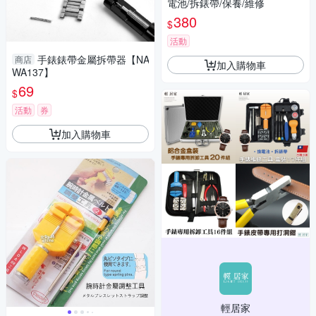
電池/拆錶帶/保養/維修
380
$
活動
手錶錶帶金屬拆帶器【NA
商店
加入購物車
WA137】
69
$
活動
券
加入購物車
輕居家