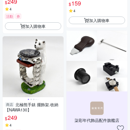
249
洞鉗子 打孔鉗子 雞眼鉗-輕居
159
$
$
家8098
4
4
活動
券
加入購物車
加入購物車
北極熊手錶 擺飾架.收納
商店
【NAWA130】
249
$
柒彩年代飾品配件旗艦店
4