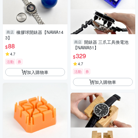
橡膠球開錶器【NAWA14
商店
3】
開錶器 三爪工具換電池
商店
88
$
【NAWA51】
4.7
329
$
活動
券
4.7
活動
券
加入購物車
加入購物車