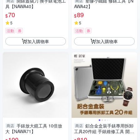
開錶蓋撬刀 換手錶電池工
塑膠小鐵鎚 修錶工具【N
商店
商店
具【NAWA40】
AWA42】
70
89
$
$
5
5
活動
券
活動
券
加入購物車
加入購物車
手錶放大鏡工具 10倍放
鋁合金盒裝手錶專用拆卸
商店
商店
大【NAWA71】
工具20件組 手錶維修工具 開後
蓋拆錶帶器 修錶工具-輕居家83
100
810