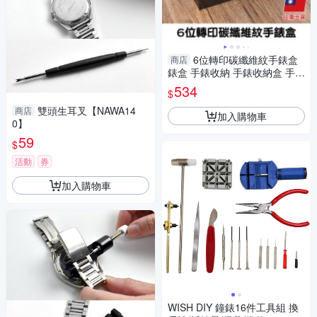
6位轉印碳纖維紋手錶盒
商店
錶盒 手錶收納 手錶收納盒 手錶
收藏盒-輕居家8829
534
$
雙頭生耳叉【NAWA14
商店
加入購物車
0】
59
$
活動
券
加入購物車
WISH DIY 鐘錶16件工具組 換