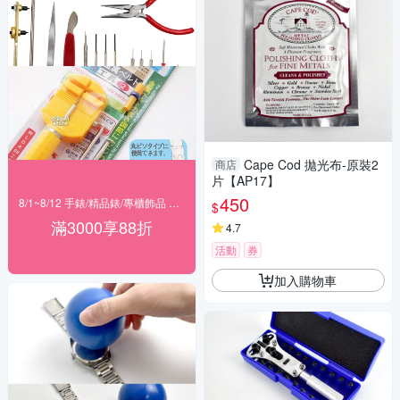
Cape Cod 拋光布-原裝2
商店
片【AP17】
450
8/1~8/12 手錶/精品錶/專櫃飾品 指定商品滿$3000享88折
$
滿3000享88折
4.7
活動
券
加入購物車