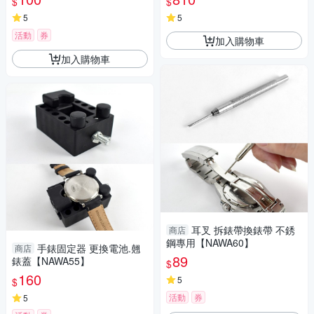
$
$
31
5
5
活動
券
加入購物車
加入購物車
耳叉 拆錶帶換錶帶 不銹
商店
鋼專用【NAWA60】
手錶固定器 更換電池.翹
商店
89
錶蓋【NAWA55】
$
160
5
$
活動
券
5