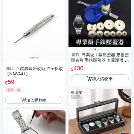
專業級手錶壓蓋器 壓後蓋
商店
壓表蓋 手錶壓蓋器 表蓋壓機 壓
床 修錶 專業手錶維修器-輕居
430
不銹鋼錶帶改短 沖子拆改
商店
$
家8118
【NAWA41】
加入購物車
59
$
活動
券
加入購物車