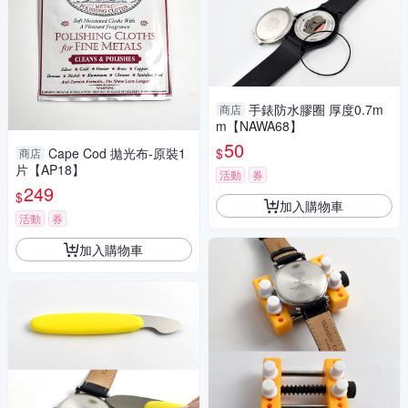
手錶防水膠圈 厚度0.7m
商店
m【NAWA68】
50
$
Cape Cod 拋光布-原裝1
商店
片【AP18】
活動
券
249
$
加入購物車
活動
券
加入購物車