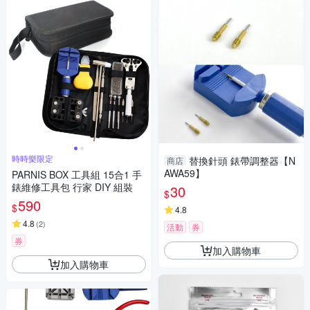
時時樂限定
替換針頭 錶帶調整器【N
商店
AWA59】
PARNIS BOX 工具組 15合1 手
錶維修工具包 行家 DIY 組裝
30
$
590
$
4.8
4.8
(
2
)
活動
券
券
加入購物車
加入購物車