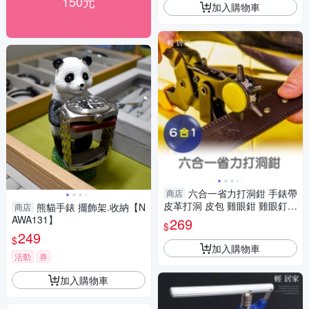
150元
加入購物車
六合一省力打洞鉗 手錶帶
商店
皮革打洞 皮包 雞眼鉗 雞眼釘
熊貓手錶 擺飾架.收納【N
商店
打孔機打孔器 打洞機打洞器-輕
AWA131】
269
$
居家8430
249
$
加入購物車
活動
券
加入購物車