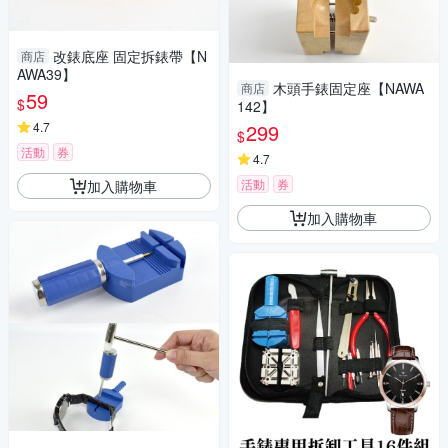
改錶底座 固定拆錶帶【N
商店
AWA39】
木頭手錶固定座【NAWA
商店
59
$
142】
4.7
299
$
活動
券
4.7
活動
券
加入購物車
加入購物車