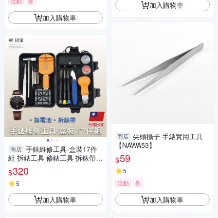
活動
券
加入購物車
加入購物車
尖頭攝子 手錶實用工具
商店
【NAWA53】
手錶維修工具-盒裝17件
商店
59
組 拆錶工具 修錶工具 拆錶帶工
$
具 開錶工具-輕居家8579
320
5
$
活動
券
5
加入購物車
加入購物車