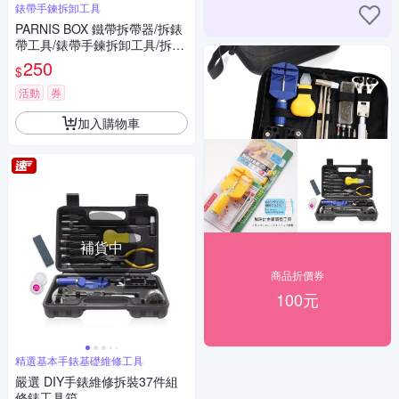
錶帶手鍊拆卸工具
PARNIS BOX 鐵帶拆帶器/拆錶
帶工具/錶帶手鍊拆卸工具/拆帶
器/單售 維修手錶DIY #工具02
250
$
活動
券
加入購物車
補貨中
商品折價券
100元
精選基本手錶基礎維修工具
嚴選 DIY手錶維修拆裝37件組
修錶工具箱