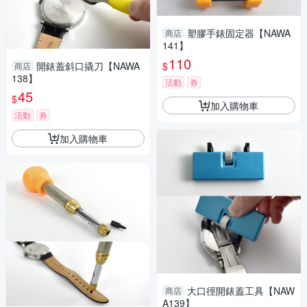
塑膠手錶固定器【NAWA
商店
141】
110
$
開錶蓋斜口撬刀【NAWA
商店
138】
活動
券
45
$
加入購物車
活動
券
加入購物車
大口徑開錶蓋工具【NAW
商店
A139】