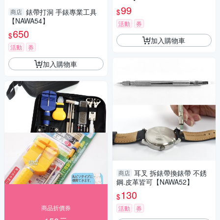
99
$
錶帶打洞 手錶專業工具
商店
【NAWA54】
活動
券
650
$
加入購物車
活動
券
加入購物車
耳叉 拆錶帶換錶帶 不銹
商店
鋼.皮革皆可【NAWA52】
130
$
商品折價券
活動
券