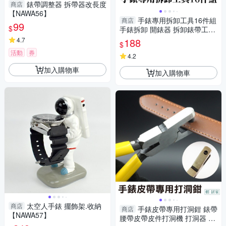
錶帶調整器 拆帶器改長度
商店
【NAWA56】
手錶專用拆卸工具16件組
商店
99
$
手錶拆卸 開錶器 拆卸錶帶工具
拆錶帶器 修錶 錶帶調節-輕居
4.7
188
$
家8096
活動
券
4.2
加入購物車
加入購物車
太空人手錶 擺飾架.收納
商店
手錶皮帶專用打洞鉗 錶帶
商店
【NAWA57】
腰帶皮帶皮件打洞機 打洞器 打