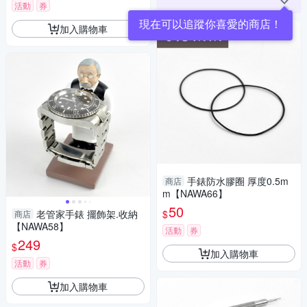
活動
券
現在可以追蹤你喜愛的商店！
加入購物車
手錶防水膠圈 厚度0.5m
商店
m【NAWA66】
50
$
老管家手錶 擺飾架.收納
商店
【NAWA58】
活動
券
249
$
加入購物車
活動
券
加入購物車