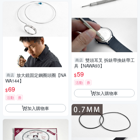
雙頭耳叉 拆錶帶換錶帶工
商店
具【NAWA93】
59
$
放大鏡固定鋼圈頭圈【NA
商店
WA144】
活動
券
69
$
加入購物車
活動
券
加入購物車