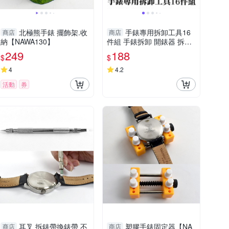
北極熊手錶 擺飾架.收
手錶專用拆卸工具16
商店
商店
納【NAWA130】
件組 手錶拆卸 開錶器 拆卸
錶帶工具 拆錶帶器 修錶 錶
249
188
$
$
帶調節-輕居家8096
4
4.2
活動
券
耳叉 拆錶帶換錶帶 不
塑膠手錶固定器【NA
商店
商店