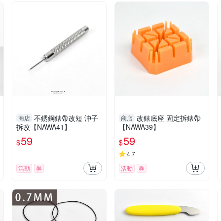
不銹鋼錶帶改短 沖子
改錶底座 固定拆錶帶
商店
商店
拆改【NAWA41】
【NAWA39】
59
59
$
$
4.7
活動
券
活動
券