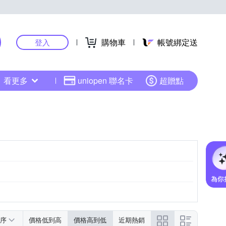
購物車
帳號綁定送
登入
看更多
uniopen 聯名卡
超贈點
序
價格低到高
價格高到低
近期熱銷