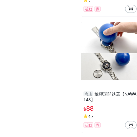
活動
券
橡膠球開錶器【NAWA
商店
143】
88
$
4.7
活動
券