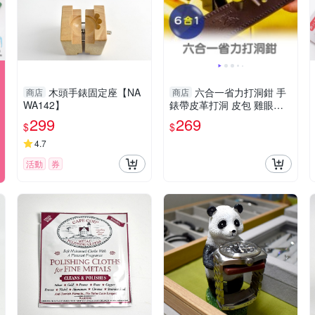
木頭手錶固定座【NA
六合一省力打洞鉗 手
商店
商店
WA142】
錶帶皮革打洞 皮包 雞眼鉗
雞眼釘 打孔機打孔器 打洞
299
269
$
$
機打洞器-輕居家8430
4.7
活動
券