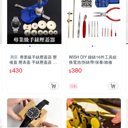
專業級手錶壓蓋器 壓
WISH DIY 鐘錶16件工具組
商店
後蓋 壓表蓋 手錶壓蓋器 表
換電池/拆錶帶/保養/維修
蓋壓機 壓床 修錶 專業手錶
430
380
$
$
維修器-輕居家8118
活動