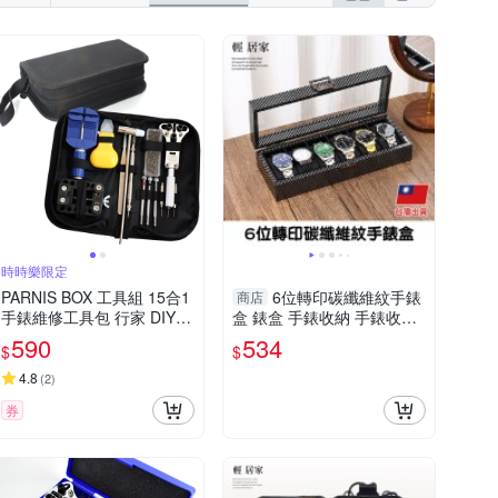
時時樂限定
PARNIS BOX 工具組 15合1
6位轉印碳纖維紋手錶
商店
手錶維修工具包 行家 DIY
盒 錶盒 手錶收納 手錶收納
組裝
盒 手錶收藏盒-輕居家8829
590
534
$
$
4.8
(
2
)
券