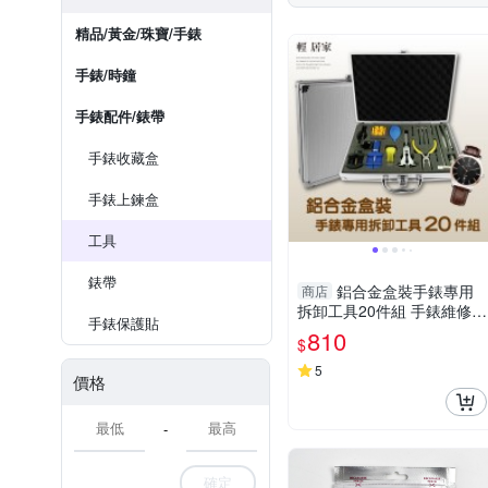
精品/黃金/珠寶/手錶
手錶/時鐘
手錶配件/錶帶
手錶收藏盒
手錶上鍊盒
工具
錶帶
鋁合金盒裝手錶專用
商店
拆卸工具20件組 手錶維修工
手錶保護貼
具 開後蓋拆錶帶器 修錶工
810
$
具-輕居家8331
5
價格
-
確定