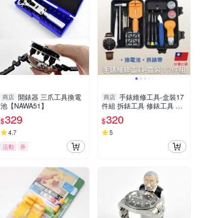
開錶器 三爪工具換電
手錶維修工具-盒裝17
商店
商店
池【NAWA51】
件組 拆錶工具 修錶工具 拆
錶帶工具 開錶工具-輕居家8
329
320
$
$
579
4.7
5
活動
券