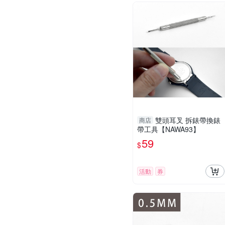
雙頭耳叉 拆錶帶換錶
商店
帶工具【NAWA93】
59
$
活動
券