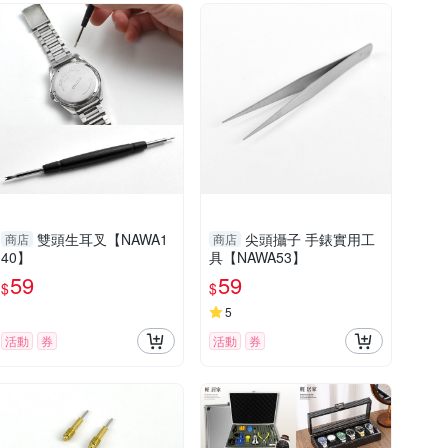
雙頭生耳叉【NAWA1
尖頭攝子 手錶實用工
商店
商店
40】
具【NAWA53】
59
59
$
$
5
活動
券
活動
券