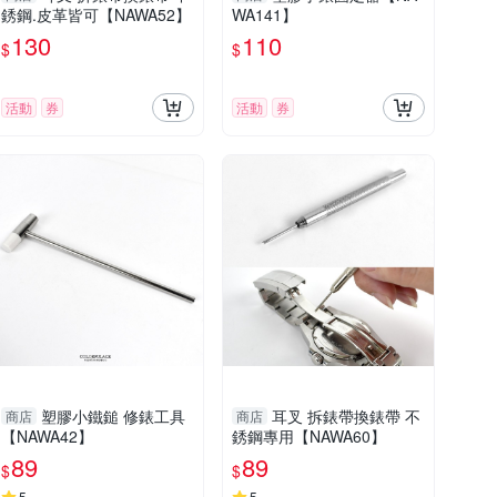
銹鋼.皮革皆可【NAWA52】
WA141】
130
110
$
$
活動
券
活動
券
塑膠小鐵鎚 修錶工具
耳叉 拆錶帶換錶帶 不
商店
商店
【NAWA42】
銹鋼專用【NAWA60】
89
89
$
$
5
5