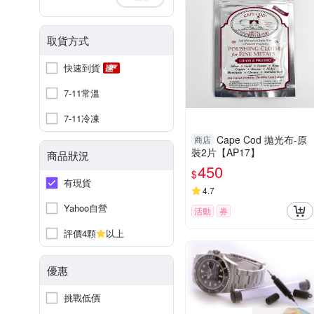
取貨方式
快速到貨
7-11常溫
7-11冷凍
Cape Cod 拋光布-原
商店
裝2片【AP17】
商品狀況
450
$
有現貨
4.7
Yahoo自營
活動
券
評價4顆
以上
優惠
挑戰低價