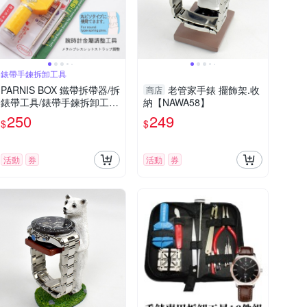
錶帶手鍊拆卸工具
PARNIS BOX 鐵帶拆帶器/拆
老管家手錶 擺飾架.收
商店
錶帶工具/錶帶手鍊拆卸工
納【NAWA58】
具/拆帶器/單售 維修手錶DI
250
249
$
$
Y #工具02
活動
券
活動
券