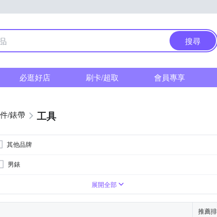
搜尋
必逛好店
刷卡/超取
會員專享
工具
件/錶帶
其他品牌
男錶
錶
系
系
藍色系
藍色系
咖啡色系
咖啡色系
橘色系
橘色系
金色系
金色系
展開全部
推薦排