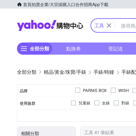
首頁
拍賣
企業/大宗採購入口
合作招商
App下載
Yahoo購物中心
工具
全部分類
點換券
登記送
精品/黃金/珠寶/手錶
手錶/時鐘
手錶配
PARNIS BOX
WISH
品牌
兒童錶
女錶
對錶
使用族群
品牌名稱
機械錶
合金
電池
銀色系
銀色系
鍊帶錶帶
不鏽鋼
石英錶
白色系
白色系
塑膠
電子
黑色
黑色
機芯類型
錶殼材質
動力來源
錶帶顏色
錶盤顏色
錶帶材質
工具 41 筆結果
相關分類