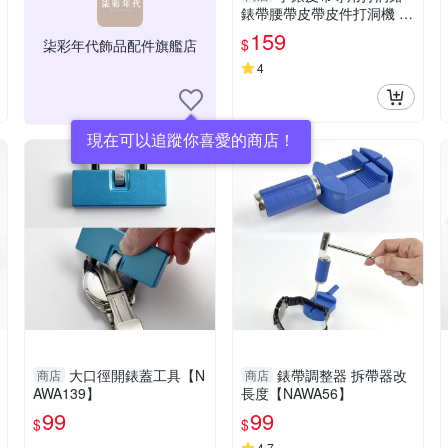
錶帶腰帶皮帶皮件打洞機 打
洞器 打洞鉗子 打孔鉗子 雞
159
$
柒彩年代飾品配件旗艦店
眼鉗-輕居家8098
4
現在可以追蹤你喜愛的商店！
大口徑開錶蓋工具【N
錶帶調整器 拆帶器改
商店
商店
AWA139】
長度【NAWA56】
99
99
$
$
4.7