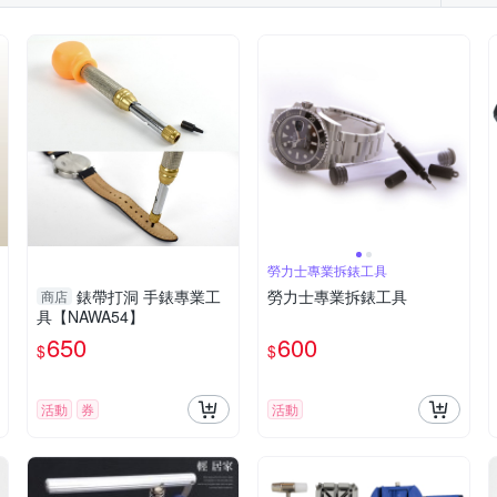
勞力士專業拆錶工具
錶帶打洞 手錶專業工
勞力士專業拆錶工具
商店
具【NAWA54】
650
600
$
$
活動
券
活動