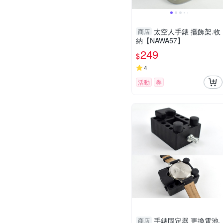
太空人手錶 擺飾架.收
商店
納【NAWA57】
249
$
4
活動
券
手錶固定器 更換電池.
商店