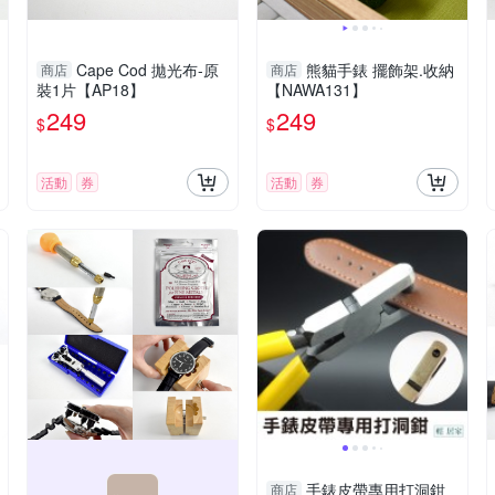
Cape Cod 拋光布-原
熊貓手錶 擺飾架.收納
商店
商店
裝1片【AP18】
【NAWA131】
249
249
$
$
活動
券
活動
券
手錶皮帶專用打洞鉗
商店