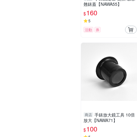
翹錶蓋【NAWA55】
160
$
5
活動
券
手錶放大鏡工具 10倍
商店
放大【NAWA71】
100
$
5