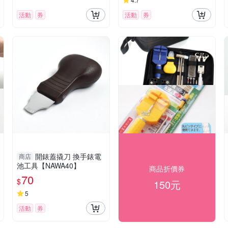
活動
券
活動
券
開錶蓋撬刀 換手錶電
商店
池工具【NAWA40】
商品折價券
70
$
150元
5
活動
券