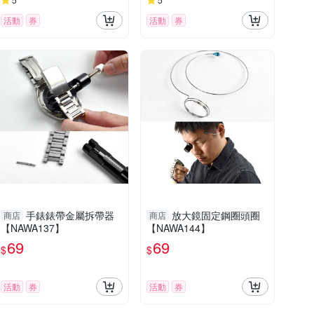
活動
券
活動
券
手錶錶帶金屬拆帶器
放大鏡固定鋼圈頭圈
商店
商店
【NAWA137】
【NAWA144】
69
69
$
$
活動
券
活動
券