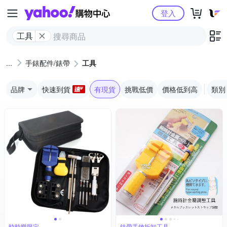
Yahoo購物中心
登入
工具
手錶配件/錶帶
工具
品牌
快速到貨
有現貨
挑戰低價
價格低到高
類別
時時樂限定
錶帶手鍊拆卸工具