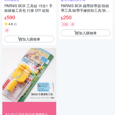
PARNIS BOX 工具組 15合1 手
PARNIS BOX 鐵帶拆帶器/拆錶
錶維修工具包 行家 DIY 組裝
帶工具/錶帶手鍊拆卸工具/拆帶
器/單售 維修手錶DIY #工具02
590
250
$
$
4.8
(
2
)
活動
券
券
加入購物車
加入購物車
8/1~8/12 手錶/精品錶/專櫃飾品 指定商品滿$3000享88折