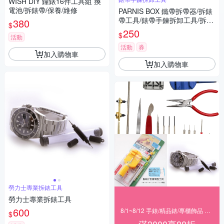
WISH DIY 鐘錶16件工具組 換
電池/拆錶帶/保養/維修
PARNIS BOX 鐵帶拆帶器/拆錶
帶工具/錶帶手鍊拆卸工具/拆帶
380
$
器/單售 維修手錶DIY #工具02
250
$
活動
活動
券
加入購物車
加入購物車
勞力士專業拆錶工具
勞力士專業拆錶工具
600
8/1~8/12 手錶/精品錶/專櫃飾品 指定商品滿$3000享88折
$