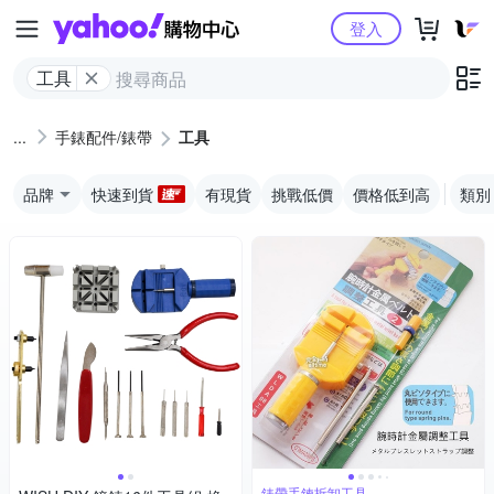
Yahoo購物中心
登入
工具
手錶配件/錶帶
工具
品牌
快速到貨
有現貨
挑戰低價
價格低到高
類別
錶帶手鍊拆卸工具