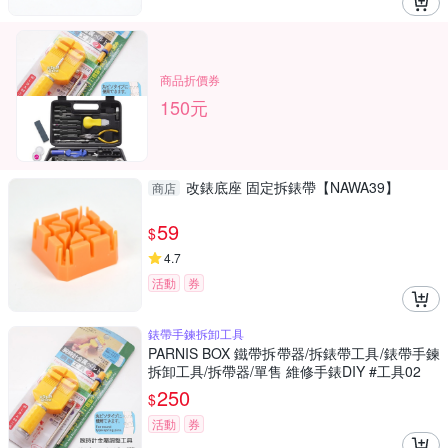
商品折價券
150元
改錶底座 固定拆錶帶【NAWA39】
商店
59
$
4.7
活動
券
錶帶手鍊拆卸工具
PARNIS BOX 鐵帶拆帶器/拆錶帶工具/錶帶手鍊
拆卸工具/拆帶器/單售 維修手錶DIY #工具02
250
$
活動
券