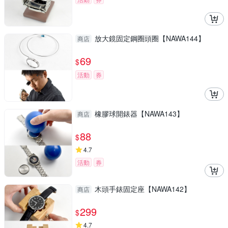
放大鏡固定鋼圈頭圈【NAWA144】
商店
69
$
活動
券
橡膠球開錶器【NAWA143】
商店
88
$
4.7
活動
券
木頭手錶固定座【NAWA142】
商店
299
$
4.7