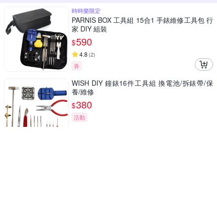
時時樂限定
PARNIS BOX 工具組 15合1 手錶維修工具包 行
家 DIY 組裝
590
$
4.8
(
2
)
券
WISH DIY 鐘錶16件工具組 換電池/拆錶帶/保
養/維修
380
$
活動
商品折價券
100元