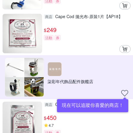
活動
券
Cape Cod 拋光布-原裝1片【AP18】
商店
249
$
活動
券
柒彩年代飾品配件旗艦店
Cape Cod 拋光布-原裝2片【AP17】
現在可以追蹤你喜愛的商店！
商店
450
$
4.7
活動
券