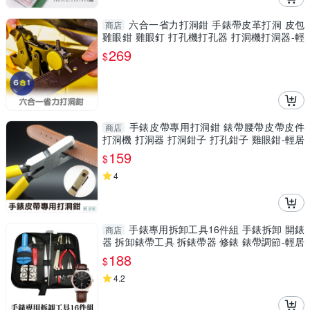
六合一省力打洞鉗 手錶帶皮革打洞 皮包
商店
雞眼鉗 雞眼釘 打孔機打孔器 打洞機打洞器-輕
居家8430
269
$
手錶皮帶專用打洞鉗 錶帶腰帶皮帶皮件
商店
打洞機 打洞器 打洞鉗子 打孔鉗子 雞眼鉗-輕居
家8098
159
$
4
手錶專用拆卸工具16件組 手錶拆卸 開錶
商店
器 拆卸錶帶工具 拆錶帶器 修錶 錶帶調節-輕居
家8096
188
$
4.2