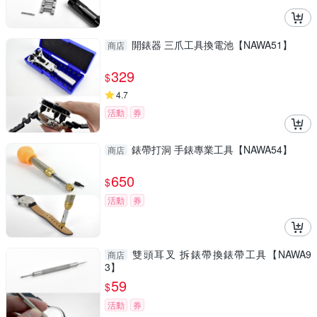
開錶器 三爪工具換電池【NAWA51】
商店
329
$
4.7
活動
券
錶帶打洞 手錶專業工具【NAWA54】
商店
650
$
活動
券
雙頭耳叉 拆錶帶換錶帶工具【NAWA9
商店
3】
59
$
活動
券