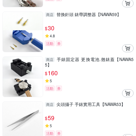
替換針頭 錶帶調整器【NAWA59】
商店
30
$
4.8
活動
券
手錶固定器 更換電池.翹錶蓋【NAWA5
商店
5】
160
$
5
活動
券
尖頭攝子 手錶實用工具【NAWA53】
商店
59
$
5
活動
券