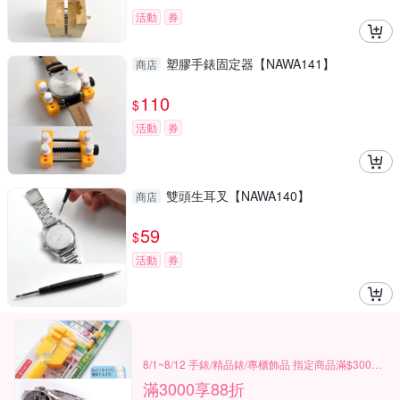
活動
券
塑膠手錶固定器【NAWA141】
商店
110
$
活動
券
雙頭生耳叉【NAWA140】
商店
59
$
活動
券
8/1~8/12 手錶/精品錶/專櫃飾品 指定商品滿$3000享88折
滿3000享88折