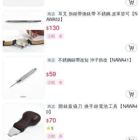
耳叉 拆錶帶換錶帶 不銹鋼.皮革皆可【N
商店
AWA52】
130
$
活動
券
不銹鋼錶帶改短 沖子拆改【NAWA41】
商店
59
$
活動
券
開錶蓋撬刀 換手錶電池工具【NAWA4
商店
0】
70
$
5
活動
券