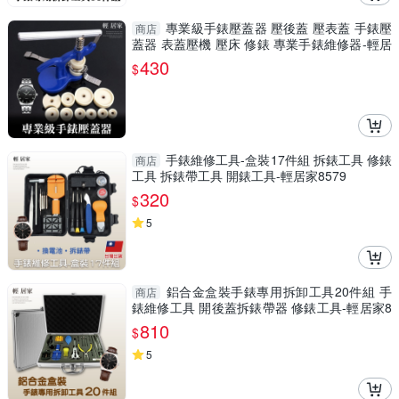
專業級手錶壓蓋器 壓後蓋 壓表蓋 手錶壓
商店
蓋器 表蓋壓機 壓床 修錶 專業手錶維修器-輕居
家8118
430
$
手錶維修工具-盒裝17件組 拆錶工具 修錶
商店
工具 拆錶帶工具 開錶工具-輕居家8579
320
$
5
鋁合金盒裝手錶專用拆卸工具20件組 手
商店
錶維修工具 開後蓋拆錶帶器 修錶工具-輕居家8
331
810
$
5