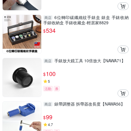
6位轉印碳纖維紋手錶盒 錶盒 手錶收納
商店
手錶收納盒 手錶收藏盒-輕居家8829
534
$
手錶放大鏡工具 10倍放大【NAWA71】
商店
100
$
5
活動
券
錶帶調整器 拆帶器改長度【NAWA56】
商店
99
$
4.7