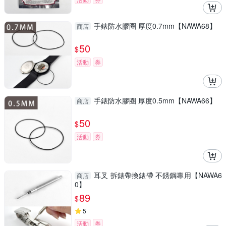
手錶防水膠圈 厚度0.7mm【NAWA68】
商店
50
$
活動
券
手錶防水膠圈 厚度0.5mm【NAWA66】
商店
50
$
活動
券
耳叉 拆錶帶換錶帶 不銹鋼專用【NAWA6
商店
0】
89
$
5
活動
券