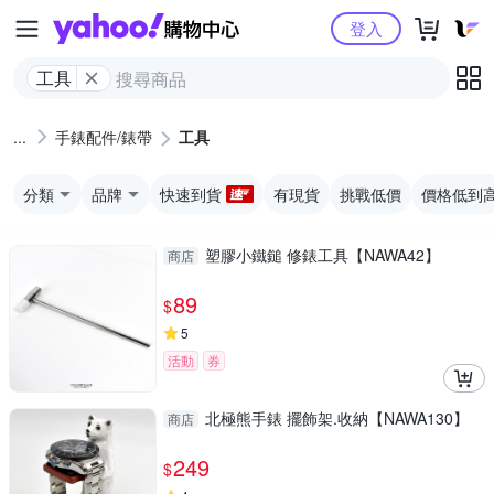
Yahoo購物中心
登入
工具
手錶配件/錶帶
工具
分類
品牌
快速到貨
有現貨
挑戰低價
價格低到
塑膠小鐵鎚 修錶工具【NAWA42】
商店
89
$
5
活動
券
北極熊手錶 擺飾架.收納【NAWA130】
商店
249
$