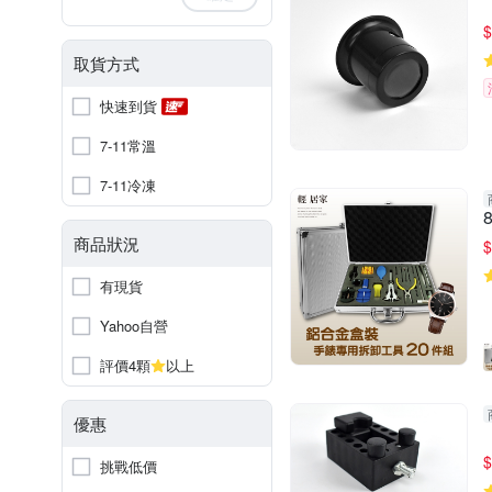
$
取貨方式
快速到貨
7-11常溫
7-11冷凍
商品狀況
$
有現貨
Yahoo自營
評價4顆
以上
優惠
$
挑戰低價