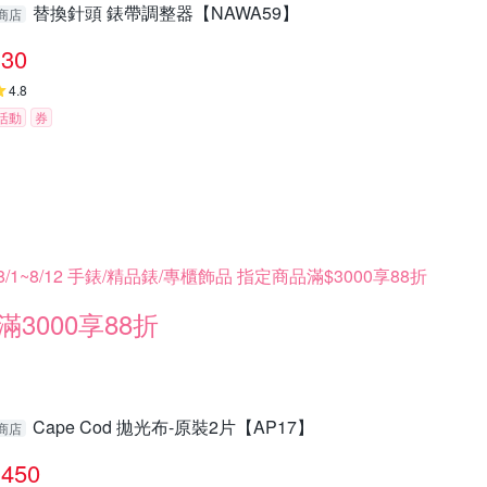
替換針頭 錶帶調整器【NAWA59】
商店
30
4.8
活動
券
8/1~8/12 手錶/精品錶/專櫃飾品 指定商品滿$3000享88折
滿3000享88折
Cape Cod 拋光布-原裝2片【AP17】
商店
450