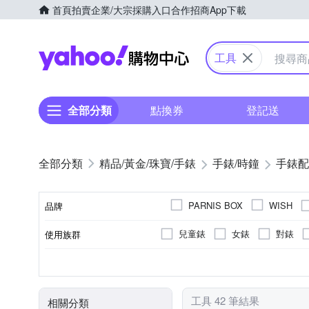
首頁
拍賣
企業/大宗採購入口
合作招商
App下載
Yahoo購物中心
工具
全部分類
點換券
登記送
精品/黃金/珠寶/手錶
手錶/時鐘
手錶配
PARNIS BOX
WISH
品牌
兒童錶
女錶
對錶
使用族群
品牌名稱
機械錶
合金
電池
銀色系
銀色系
鍊帶錶帶
不鏽鋼
石英錶
白色系
白色系
塑膠
電子
黑色
黑色
機芯類型
錶殼材質
動力來源
錶帶顏色
錶盤顏色
錶帶材質
工具 42 筆結果
相關分類