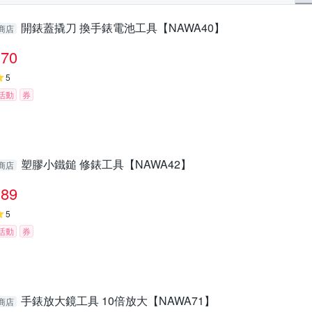
開錶蓋撬刀 換手錶電池工具【NAWA40】
商店
70
5
活動
券
塑膠小鐵鎚 修錶工具【NAWA42】
商店
89
5
活動
券
手錶放大鏡工具 10倍放大【NAWA71】
商店