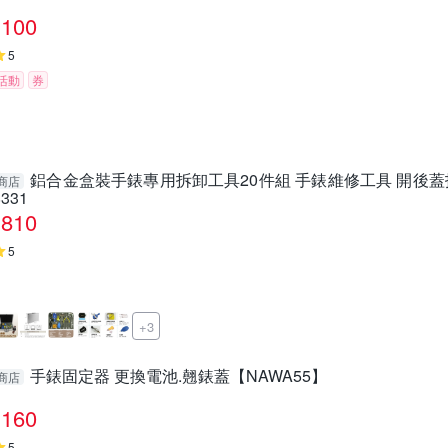
100
5
活動
券
鋁合金盒裝手錶專用拆卸工具20件組 手錶維修工具 開後蓋
商店
8331
810
5
+3
手錶固定器 更換電池.翹錶蓋【NAWA55】
商店
160
5