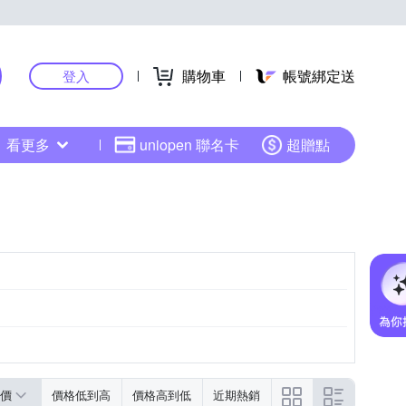
購物車
帳號綁定送
登入
看更多
uniopen 聯名卡
超贈點
價
價格低到高
價格高到低
近期熱銷