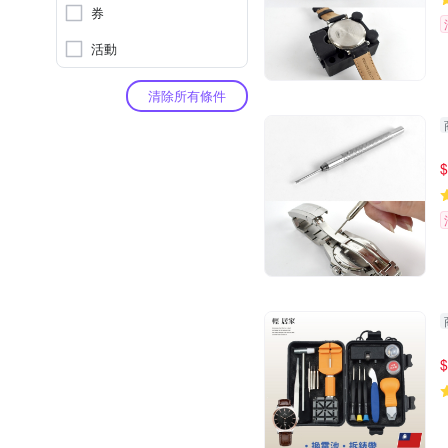
券
活動
清除所有條件
$
$