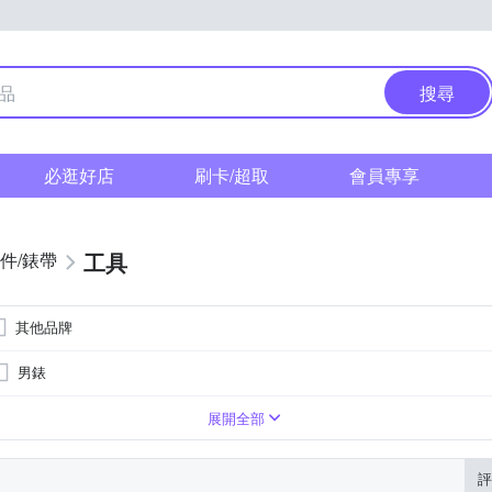
搜尋
必逛好店
刷卡/超取
會員專享
工具
件/錶帶
其他品牌
男錶
錶
系
系
咖啡色系
咖啡色系
橘色系
橘色系
藍色系
藍色系
金色系
金色系
展開全部
評