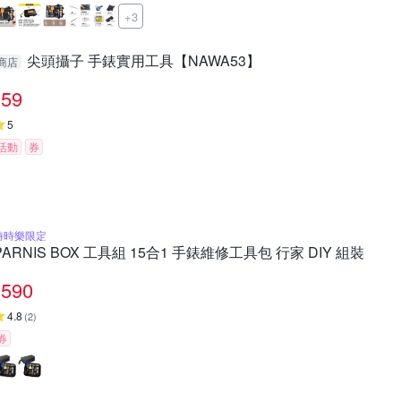
+3
尖頭攝子 手錶實用工具【NAWA53】
商店
59
5
活動
券
時時樂限定
PARNIS BOX 工具組 15合1 手錶維修工具包 行家 DIY 組裝
590
4.8
(
2
)
券