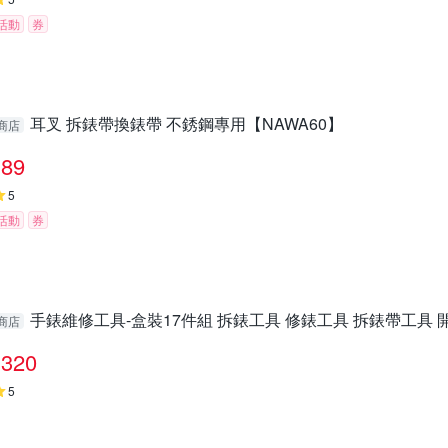
活動
券
耳叉 拆錶帶換錶帶 不銹鋼專用【NAWA60】
商店
89
5
活動
券
手錶維修工具-盒裝17件組 拆錶工具 修錶工具 拆錶帶工具 開
商店
320
5