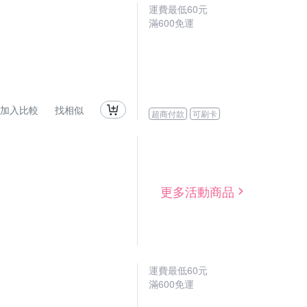
運費最低
60
元
滿
600
免運
加入比較
找相似
超商付款
可刷卡
更多活動商品
運費最低
60
元
滿
600
免運