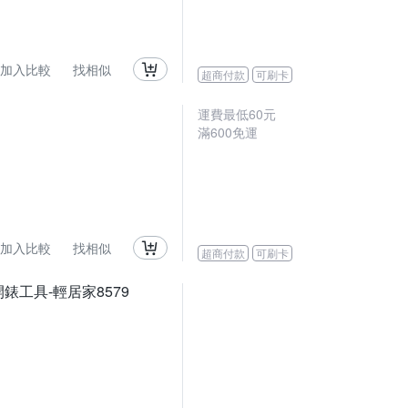
加入比較
找相似
超商付款
可刷卡
運費最低
60
元
滿
600
免運
加入比較
找相似
超商付款
可刷卡
錶工具-輕居家8579