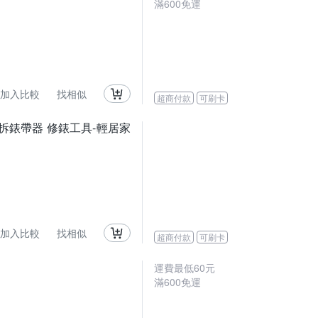
滿
600
免運
加入比較
找相似
超商付款
可刷卡
拆錶帶器 修錶工具-輕居家
加入比較
找相似
超商付款
可刷卡
運費最低
60
元
滿
600
免運