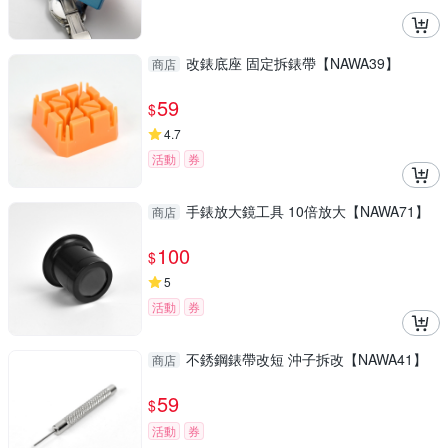
改錶底座 固定拆錶帶【NAWA39】
商店
59
$
4.7
活動
券
手錶放大鏡工具 10倍放大【NAWA71】
商店
100
$
5
活動
券
不銹鋼錶帶改短 沖子拆改【NAWA41】
商店
59
$
活動
券