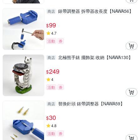
錶帶調整器 拆帶器改長度【NAWA56】
商店
99
$
4.7
活動
券
北極熊手錶 擺飾架.收納【NAWA130】
商店
249
$
4
活動
券
替換針頭 錶帶調整器【NAWA59】
商店
30
$
4.8
活動
券