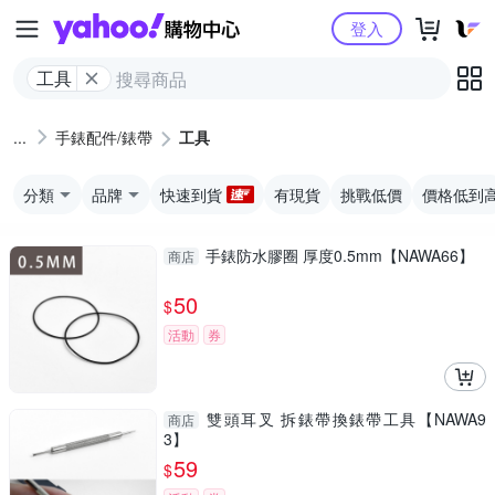
Yahoo購物中心
登入
工具
手錶配件/錶帶
工具
分類
品牌
快速到貨
有現貨
挑戰低價
價格低到
手錶防水膠圈 厚度0.5mm【NAWA66】
商店
50
$
活動
券
雙頭耳叉 拆錶帶換錶帶工具【NAWA9
商店
3】
59
$