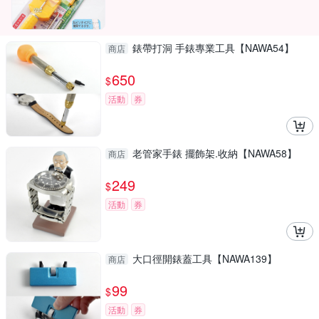
錶帶打洞 手錶專業工具【NAWA54】
商店
650
$
活動
券
老管家手錶 擺飾架.收納【NAWA58】
商店
249
$
活動
券
大口徑開錶蓋工具【NAWA139】
商店
99
$
活動
券