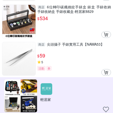
6位轉印碳纖維紋手錶盒 錶盒 手錶收納
商店
手錶收納盒 手錶收藏盒-輕居家8829
534
$
尖頭攝子 手錶實用工具【NAWA53】
商店
59
$
5
活動
券
輕居家