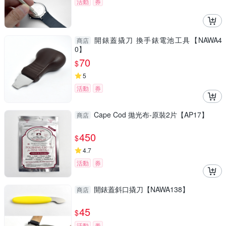
活動
券
開錶蓋撬刀 換手錶電池工具【NAWA4
商店
0】
70
$
5
活動
券
Cape Cod 拋光布-原裝2片【AP17】
商店
450
$
4.7
活動
券
開錶蓋斜口撬刀【NAWA138】
商店
45
$
活動
券