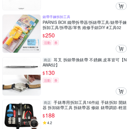
錶帶手鍊拆卸工具
PARNIS BOX 鐵帶拆帶器/拆錶帶工具/錶帶手鍊
拆卸工具/拆帶器/單售 維修手錶DIY #工具02
250
$
活動
券
耳叉 拆錶帶換錶帶 不銹鋼.皮革皆可【N
商店
AWA52】
130
$
活動
券
手錶專用拆卸工具16件組 手錶拆卸 開錶
商店
器 拆卸錶帶工具 拆錶帶器 修錶 錶帶調節-輕居
家8096
188
$
4.2