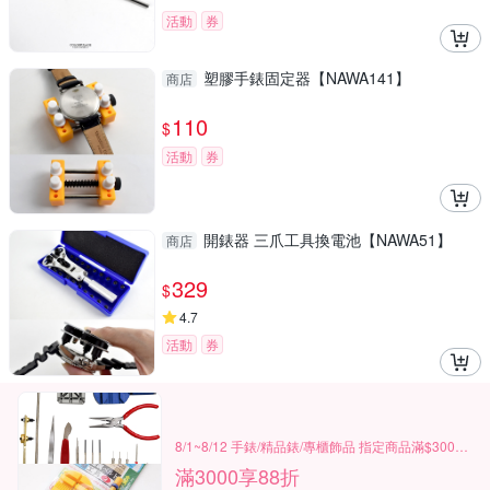
活動
券
塑膠手錶固定器【NAWA141】
商店
110
$
活動
券
開錶器 三爪工具換電池【NAWA51】
商店
329
$
4.7
活動
券
8/1~8/12 手錶/精品錶/專櫃飾品 指定商品滿$3000享88折
滿3000享88折