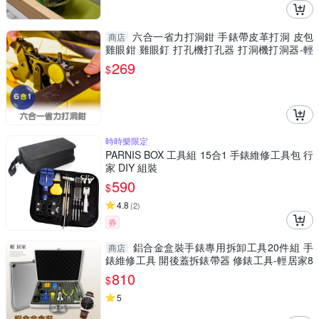
六合一省力打洞鉗 手錶帶皮革打洞 皮包
商店
雞眼鉗 雞眼釘 打孔機打孔器 打洞機打洞器-輕
居家8430
269
$
時時樂限定
PARNIS BOX 工具組 15合1 手錶維修工具包 行
家 DIY 組裝
590
$
4.8
(
2
)
券
鋁合金盒裝手錶專用拆卸工具20件組 手
商店
錶維修工具 開後蓋拆錶帶器 修錶工具-輕居家8
331
810
$
5