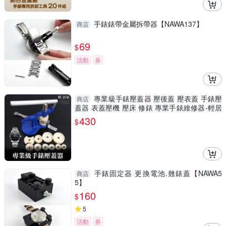
手錶錶帶金屬拆帶器【NAWA137】
商店
69
$
活動
券
專業級手錶壓蓋器 壓後蓋 壓表蓋 手錶壓
商店
蓋器 表蓋壓機 壓床 修錶 專業手錶維修器-輕居
家8118
430
$
手錶固定器 更換電池.翹錶蓋【NAWA5
商店
5】
160
$
5
活動
券