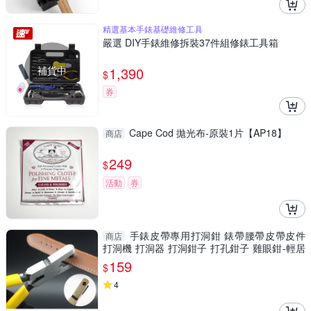
精選基本手錶基礎維修工具
嚴選 DIY手錶維修拆裝37件組修錶工具箱
補貨中
1,390
$
券
Cape Cod 拋光布-原裝1片【AP18】
商店
249
$
活動
券
手錶皮帶專用打洞鉗 錶帶腰帶皮帶皮件
商店
打洞機 打洞器 打洞鉗子 打孔鉗子 雞眼鉗-輕居
家8098
159
$
4