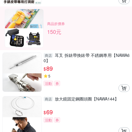
商品折價券
150元
耳叉 拆錶帶換錶帶 不銹鋼專用【NAWA6
商店
0】
89
$
5
活動
券
放大鏡固定鋼圈頭圈【NAWA144】
商店
69
$
活動
券