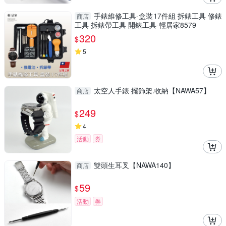
手錶維修工具-盒裝17件組 拆錶工具 修錶
商店
工具 拆錶帶工具 開錶工具-輕居家8579
320
$
5
太空人手錶 擺飾架.收納【NAWA57】
商店
249
$
4
活動
券
雙頭生耳叉【NAWA140】
商店
59
$
活動
券