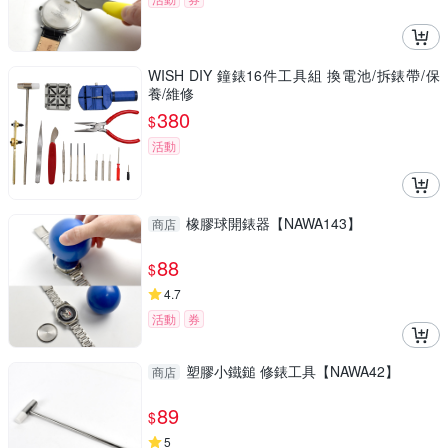
WISH DIY 鐘錶16件工具組 換電池/拆錶帶/保
養/維修
380
$
活動
橡膠球開錶器【NAWA143】
商店
88
$
4.7
活動
券
塑膠小鐵鎚 修錶工具【NAWA42】
商店
89
$
5