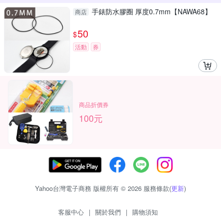
手錶防水膠圈 厚度0.7mm【NAWA68】
商店
50
$
活動
券
商品折價券
100元
Yahoo台灣電子商務 版權所有 © 2026 服務條款(
更新
)
客服中心
|
關於我們
|
購物須知