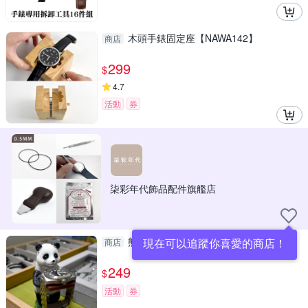
木頭手錶固定座【NAWA142】
商店
299
$
4.7
活動
券
柒彩年代飾品配件旗艦店
熊貓手錶 擺飾架.收納【NAWA131】
現在可以追蹤你喜愛的商店！
商店
249
$
活動
券