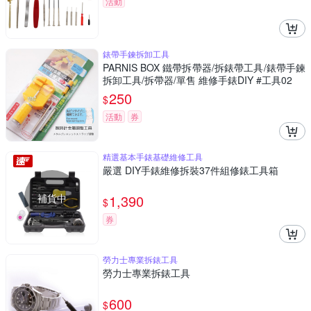
活動
錶帶手鍊拆卸工具
PARNIS BOX 鐵帶拆帶器/拆錶帶工具/錶帶手鍊
拆卸工具/拆帶器/單售 維修手錶DIY #工具02
250
$
活動
券
精選基本手錶基礎維修工具
嚴選 DIY手錶維修拆裝37件組修錶工具箱
補貨中
1,390
$
券
勞力士專業拆錶工具
勞力士專業拆錶工具
600
$