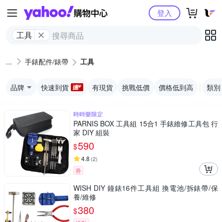
Yahoo購物中心
登入
工具
手錶配件/錶帶
工具
品牌
快速到貨
有現貨
挑戰低價
價格低到高
類別
時時樂限定
PARNIS BOX 工具組 15合1 手錶維修工具包 行
家 DIY 組裝
590
$
4.8
(
2
)
券
WISH DIY 鐘錶16件工具組 換電池/拆錶帶/保
養/維修
380
$