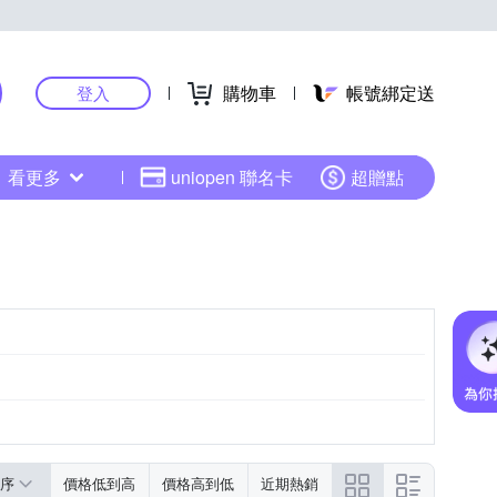
購物車
帳號綁定送
登入
看更多
uniopen 聯名卡
超贈點
序
價格低到高
價格高到低
近期熱銷