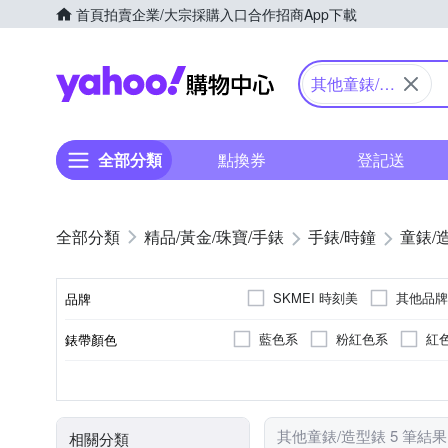
首頁
拍賣
企業/大宗採購入口
合作招商
App下載
Yahoo購物中心
其他童錶/造
型錶
全部分類
點換券
登記送
精品/黃金/珠寶/手錶
手錶/時鐘
童錶/
SKMEI 時刻美
其他品牌
品牌
藍色系
粉紅色系
紅
錶帶顏色
品牌名稱
電池
橡膠/塑膠/矽膠/樹脂錶帶
電子錶
兒童錶
一般穿式 (ㄇ型)
樹脂
塑膠
石英錶
女錶
無
男錶
動力來源
錶帶材質
機芯類型
使用族群
錶扣
錶殼材質
其他童錶/造型錶 5 筆結果
相關分類