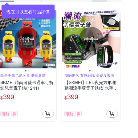
補貨中
補貨中
既是手錶也是玩具 潮童最愛
簡約俐落 質感細膩 高硬度玻璃
SKMEI 時尚可愛卡通車可拆
【SKMEI】LED夜光方形運
卸兒童電子錶(1241)
動潮流手環電子錶(防水手錶
情侶錶 大字手錶 學生錶 運
399
399
$
$
動錶 簡約手錶/1119BBK)
活動
券
活動
券