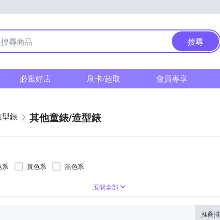
搜尋
必逛好店
刷卡/超取
會員專享
其他童錶/造型錶
造型錶
色系
黃色系
黑色系
展開全部
推薦排