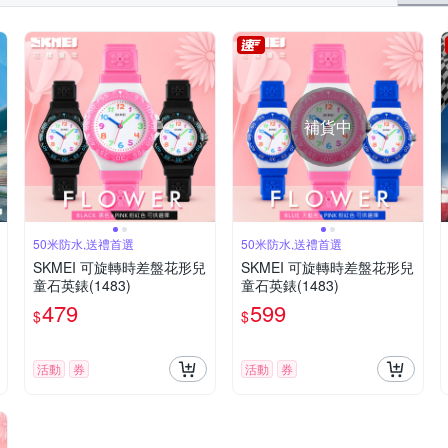
補貨中
50米防水,送禮首選
50米防水,送禮首選
SKMEI 可旋轉時差盤花形兒
SKMEI 可旋轉時差盤花形兒
童石英錶(1483)
童石英錶(1483)
479
599
$
$
活動
券
活動
券