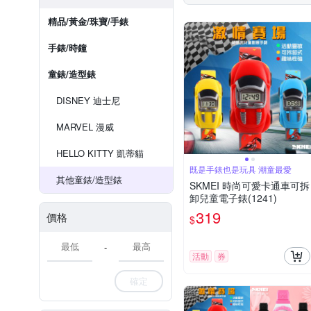
精品/黃金/珠寶/手錶
手錶/時鐘
童錶/造型錶
DISNEY 迪士尼
MARVEL 漫威
HELLO KITTY 凱蒂貓
既是手錶也是玩具 潮童最愛
其他童錶/造型錶
SKMEI 時尚可愛卡通車可拆
卸兒童電子錶(1241)
319
價格
$
-
活動
券
確定