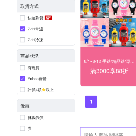
取貨方式
快速到貨
7-11常溫
7-11冷凍
商品狀況
8/1~8/12 手錶/精品錶/專櫃飾品 指定商品滿$3000享88折
有現貨
滿3000享88折
Yahoo自營
評價4顆
以上
1
優惠
挑戰低價
券