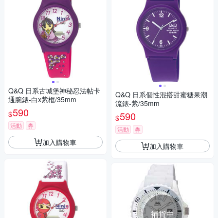
Q&Q 日系古城堡神秘忍法帖卡
Q&Q 日系個性混搭甜蜜糖果潮
通腕錶-白x紫框/35mm
流錶-紫/35mm
590
$
590
$
活動
券
活動
券
加入購物車
加入購物車
補貨中