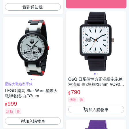
貨到通知我
Q&Q 日系個性方正混搭泡泡糖
星際大戰造型手錶
潮流錶-白x黑框/38mm VQ92J
008Y
LEGO 樂高 Star Wars 星際大
790
$
戰聯名錶-白/37mm
活動
券
999
$
加入購物車
活動
券
加入購物車