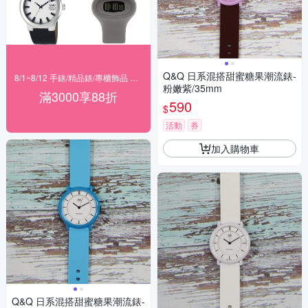
Q&Q 日系混搭甜蜜糖果潮流錶-
8/1~8/12 手錶/精品錶/專櫃飾品 指定商品滿$3000享88折
粉嫩紫/35mm
滿3000享88折
590
$
活動
券
加入購物車
Q&Q 日系混搭甜蜜糖果潮流錶-