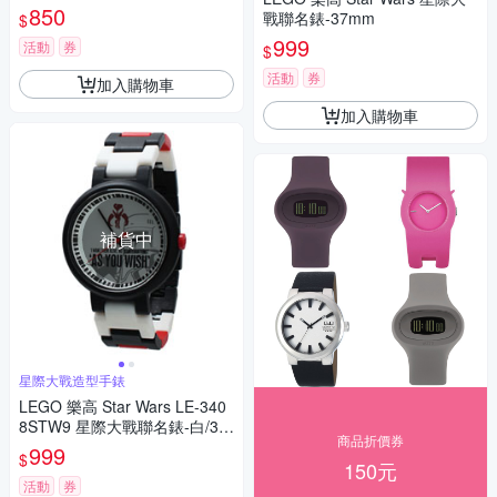
850
戰聯名錶-37mm
$
999
活動
券
$
活動
券
加入購物車
加入購物車
補貨中
星際大戰造型手錶
LEGO 樂高 Star Wars LE-340
8STW9 星際大戰聯名錶-白/37
商品折價券
mm
999
$
150元
活動
券