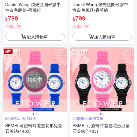
Daniel Wang 炫光雙圈矽膠中
Daniel Wang 炫光雙圈矽膠中
性白色腕錶-蜜桃粉
性白色腕錶-青草綠
799
799
$
$
活動
券
活動
券
加入購物車
加入購物車
補貨中
50米防水,送禮首選
50米防水,送禮首選
SKMEI 可旋轉時差盤花形兒童
SKMEI 可旋轉時差盤花形兒童
石英錶(1483)
石英錶(1483)