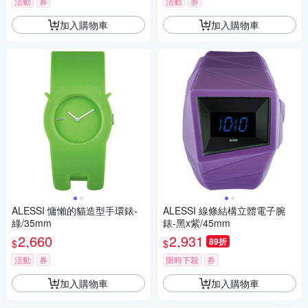
活動
券
活動
券
加入購物車
加入購物車
ALESSI 慵懶的貓造型手環錶-
ALESSI 線條結構立體電子腕
綠/35mm
錶-黑x紫/45mm
2,660
2,931
89折
$
$
活動
券
限時下殺
券
加入購物車
加入購物車