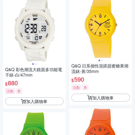
Q&Q 日系個性混搭甜蜜糖果潮
Q&Q 彩色潮流大鏡面多功能電
流錶-黃/35mm
子錶-白/47mm
590
$
880
$
活動
券
活動
券
加入購物車
加入購物車