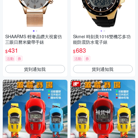
SHAARMS 輕奢晶鑽大視窗仿
Skmei 時刻美1016雙機芯多功
三眼日曆米蘭帶手錶
能防震防水電子錶
431
683
$
$
活動
券
活動
券
貨到通知我
貨到通知我
補貨中