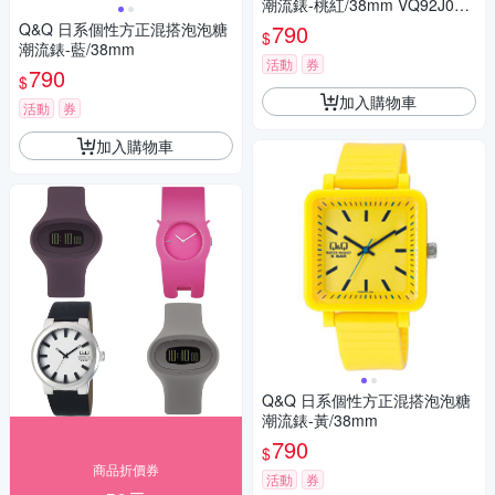
潮流錶-桃紅/38mm VQ92J004
Y
Q&Q 日系個性方正混搭泡泡糖
790
$
潮流錶-藍/38mm
活動
券
790
$
加入購物車
活動
券
加入購物車
Q&Q 日系個性方正混搭泡泡糖
潮流錶-黃/38mm
790
$
商品折價券
活動
券