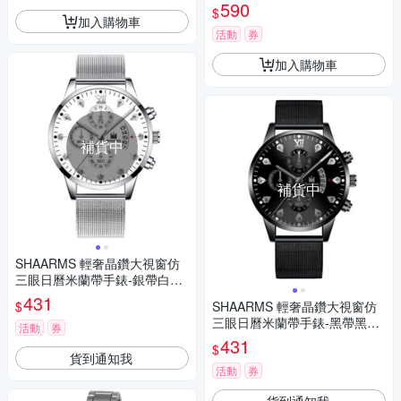
590
$
加入購物車
活動
券
加入購物車
補貨中
補貨中
SHAARMS 輕奢晶鑽大視窗仿
三眼日曆米蘭帶手錶-銀帶白面/
42mm
431
$
SHAARMS 輕奢晶鑽大視窗仿
三眼日曆米蘭帶手錶-黑帶黑面/
活動
券
42mm
431
$
貨到通知我
活動
券
貨到通知我