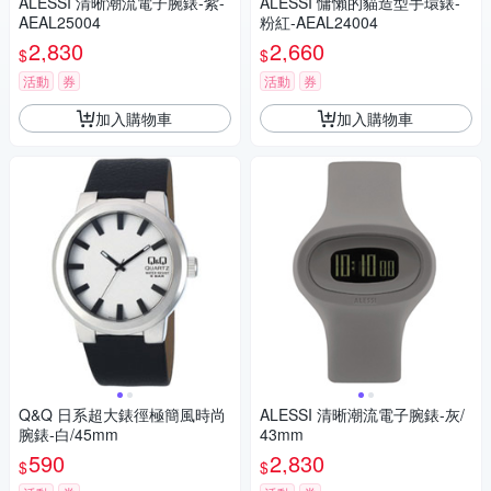
ALESSI 清晰潮流電子腕錶-紫-
ALESSI 慵懶的貓造型手環錶-
AEAL25004
粉紅-AEAL24004
2,830
2,660
$
$
活動
券
活動
券
加入購物車
加入購物車
Q&Q 日系超大錶徑極簡風時尚
ALESSI 清晰潮流電子腕錶-灰/
腕錶-白/45mm
43mm
590
2,830
$
$