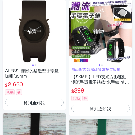
補貨中
補貨中
簡約俐落 質感細膩 高硬度玻璃
ALESSI 慵懶的貓造型手環錶-
咖啡/35mm
【SKMEI】LED夜光方形運動
潮流手環電子錶(防水手錶 情侶
2,660
$
錶 大字手錶 學生錶 運動錶 簡
399
$
活動
券
約手錶/1119BBK)
活動
券
貨到通知我
貨到通知我