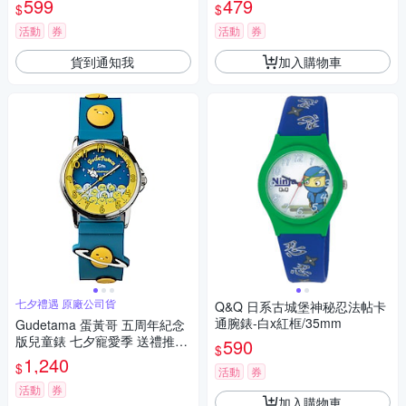
599
479
$
$
活動
券
活動
券
貨到通知我
加入購物車
七夕禮遇 原廠公司貨
Q&Q 日系古城堡神秘忍法帖卡
通腕錶-白x紅框/35mm
Gudetama 蛋黃哥 五周年紀念
版兒童錶 七夕寵愛季 送禮推
590
$
薦-32mm
1,240
$
活動
券
活動
券
加入購物車