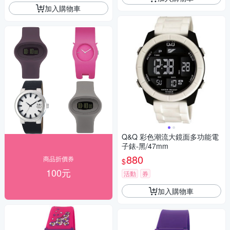
加入購物車
Q&Q 彩色潮流大鏡面多功能電
子錶-黑/47mm
880
商品折價券
$
100元
活動
券
加入購物車