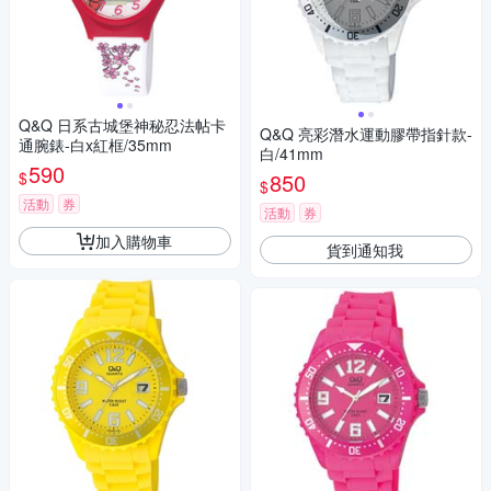
Q&Q 日系古城堡神秘忍法帖卡
Q&Q 亮彩潛水運動膠帶指針款-
通腕錶-白x紅框/35mm
白/41mm
590
$
850
$
活動
券
活動
券
加入購物車
貨到通知我