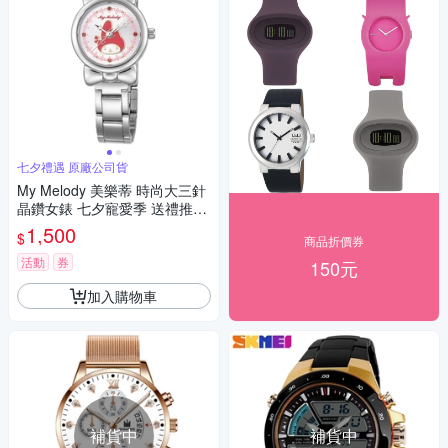
七夕禮遇 原廠公司貨
My Melody 美樂蒂 時尚大三針
晶鑽女錶 七夕寵愛季 送禮推
薦-銀/27mm LK697LWCI-R
1,500
$
商品折價券
活動
券
150元
加入購物車
補貨中
補貨中