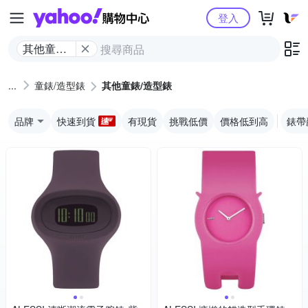
Yahoo購物中心
登入
其他童錶/
造型錶
童錶/造型錶
其他童錶/造型錶
品牌
快速到貨
有現貨
挑戰低價
價格低到高
錶帶