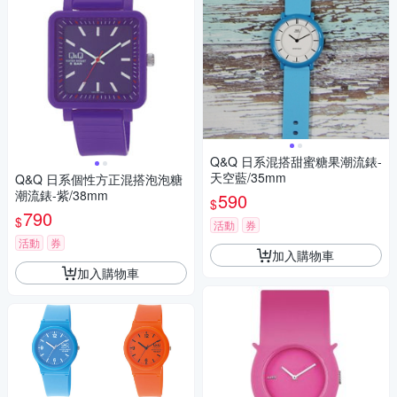
Q&Q 日系混搭甜蜜糖果潮流錶-
天空藍/35mm
Q&Q 日系個性方正混搭泡泡糖
潮流錶-紫/38mm
590
$
790
$
活動
券
活動
券
加入購物車
加入購物車