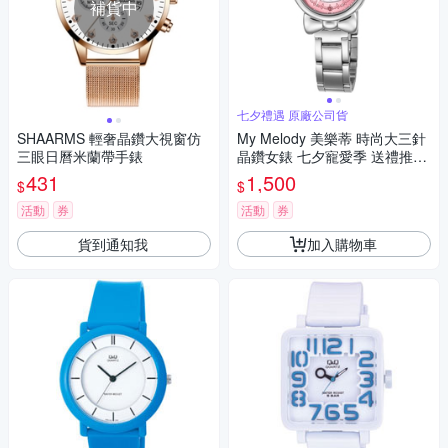
補貨中
七夕禮遇 原廠公司貨
SHAARMS 輕奢晶鑽大視窗仿
My Melody 美樂蒂 時尚大三針
三眼日曆米蘭帶手錶
晶鑽女錶 七夕寵愛季 送禮推
薦-銀x桃粉/27mm LK697LWPI
431
1,500
$
$
活動
券
活動
券
貨到通知我
加入購物車