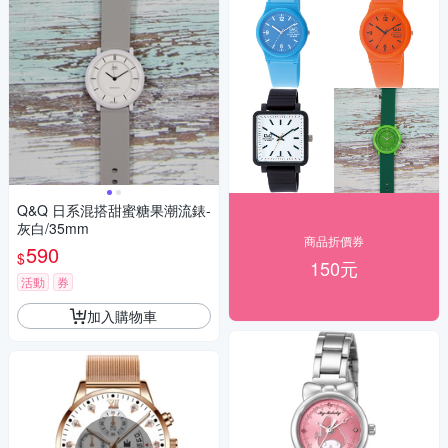
Q&Q 日系混搭甜蜜糖果潮流錶-
灰白/35mm
商品折價券
590
$
150元
活動
券
加入購物車