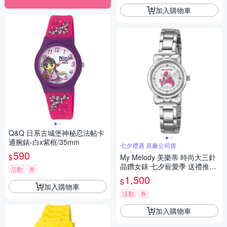
加入購物車
Q&Q 日系古城堡神秘忍法帖卡
通腕錶-白x紫框/35mm
七夕禮遇 原廠公司貨
590
$
My Melody 美樂蒂 時尚大三針
晶鑽女錶 七夕寵愛季 送禮推
活動
券
薦-銀/27mm LK697LWCI-P
1,500
$
加入購物車
活動
券
加入購物車