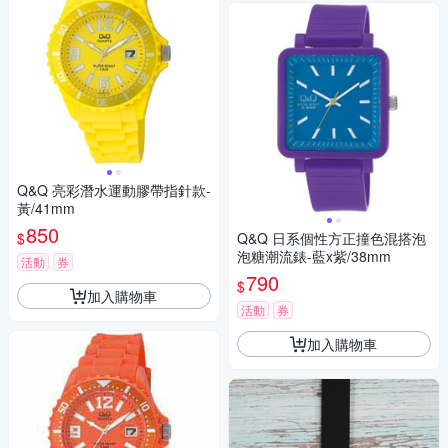
Q&Q 亮彩潛水運動膠帶指針款-
黃/41mm
850
$
Q&Q 日系個性方正撞色混搭泡
泡糖潮流錶-藍x紫/38mm
活動
券
790
$
加入購物車
活動
券
加入購物車