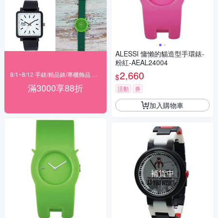
ALESSI 慵懶的貓造型手環錶-
粉紅-AEAL24004
2,660
8/1~8/12 手錶/精品錶/專櫃飾品 指定商品滿$3000享88折
$
滿3000享88折
活動
券
加入購物車
補貨中