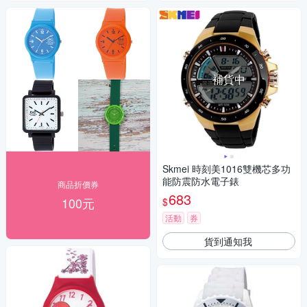
補貨中
Skmei 時刻美1016雙機芯多功
能防震防水電子錶
商品折價券
683
100元
$
活動
券
貨到通知我