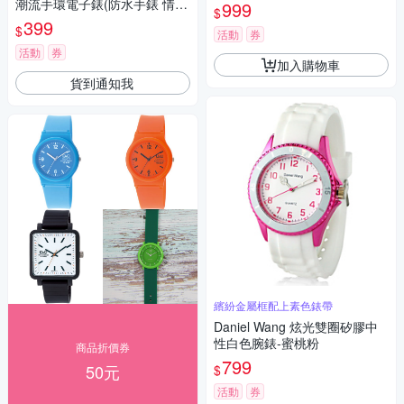
潮流手環電子錶(防水手錶 情侶
999
$
錶 大字手錶 學生錶 運動錶 簡
399
$
活動
券
約手錶/1119BBK)
活動
券
加入購物車
貨到通知我
繽紛金屬框配上素色錶帶
Daniel Wang 炫光雙圈矽膠中
性白色腕錶-蜜桃粉
商品折價券
799
50元
$
活動
券