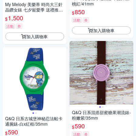
桃紅/41mm
My Melody 美樂蒂 時尚大三針
晶鑽女錶 七夕寵愛季 送禮推
850
$
薦-銀/27mm LK697LWCI-R
1,500
$
活動
券
活動
券
加入購物車
加入購物車
Q&Q 日系混搭甜蜜糖果潮流錶-
粉嫩紫/35mm
Q&Q 日系古城堡神秘忍法帖卡
通腕錶-白x紅框/35mm
590
$
590
$
活動
券