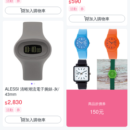
590
活動
券
$
活動
券
加入購物車
加入購物車
ALESSI 清晰潮流電子腕錶-灰/
43mm
2,830
$
商品折價券
活動
券
150元
加入購物車