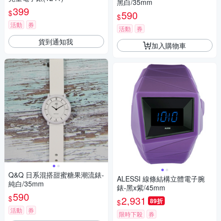
黑白/35mm
399
$
590
$
活動
券
活動
券
貨到通知我
加入購物車
Q&Q 日系混搭甜蜜糖果潮流錶-
ALESSI 線條結構立體電子腕
純白/35mm
錶-黑x紫/45mm
590
$
2,931
89折
$
活動
券
限時下殺
券