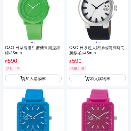
Q&Q 日系混搭甜蜜糖果潮流錶-
Q&Q 日系超大錶徑極簡風時尚
綠/35mm
腕錶-白/45mm
590
590
$
$
活動
券
活動
券
加入購物車
加入購物車