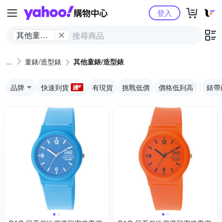
Yahoo購物中心
登入
其他童錶/
造型錶
童錶/造型錶
其他童錶/造型錶
品牌
快速到貨
有現貨
挑戰低價
價格低到高
錶帶