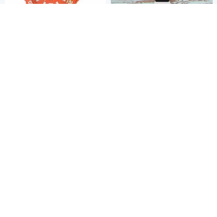
Q&Q 亮彩潛水運動膠帶指針款-
橘/41mm
850
$
CITIZSEN Q&Q 日系個性混搭
甜蜜糖果潮流錶 黑白/35mm
活動
券
590
$
加入購物車
活動
券
加入購物車