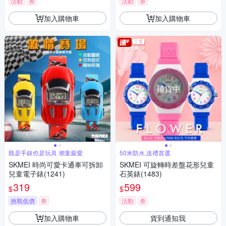
活動
券
活動
券
加入購物車
加入購物車
補貨中
既是手錶也是玩具 潮童最愛
50米防水,送禮首選
SKMEI 時尚可愛卡通車可拆卸
SKMEI 可旋轉時差盤花形兒童
兒童電子錶(1241)
石英錶(1483)
319
599
$
$
挑戰低價
券
活動
券
加入購物車
貨到通知我