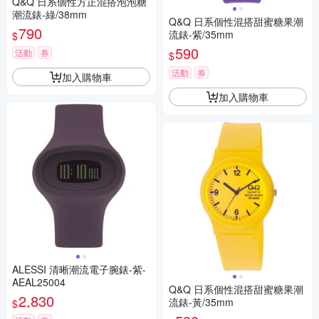
Q&Q 日系個性方正混搭泡泡糖
潮流錶-綠/38mm
Q&Q 日系個性混搭甜蜜糖果潮
790
流錶-紫/35mm
$
590
活動
券
$
活動
券
加入購物車
加入購物車
ALESSI 清晰潮流電子腕錶-紫-
AEAL25004
Q&Q 日系個性混搭甜蜜糖果潮
2,830
流錶-黃/35mm
$