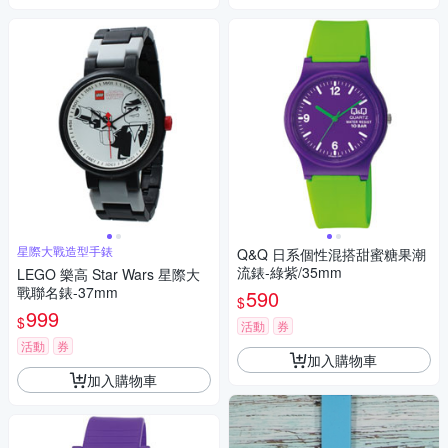
星際大戰造型手錶
Q&Q 日系個性混搭甜蜜糖果潮
流錶-綠紫/35mm
LEGO 樂高 Star Wars 星際大
戰聯名錶-37mm
590
$
999
$
活動
券
活動
券
加入購物車
加入購物車