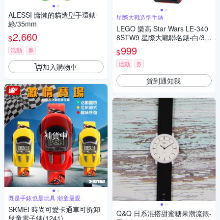
ALESSI 慵懶的貓造型手環錶-
星際大戰造型手錶
綠/35mm
LEGO 樂高 Star Wars LE-340
2,660
8STW9 星際大戰聯名錶-白/37
$
mm
999
活動
券
$
活動
券
加入購物車
貨到通知我
補貨中
既是手錶也是玩具 潮童最愛
SKMEI 時尚可愛卡通車可拆卸
Q&Q 日系混搭甜蜜糖果潮流錶-
兒童電子錶(1241)