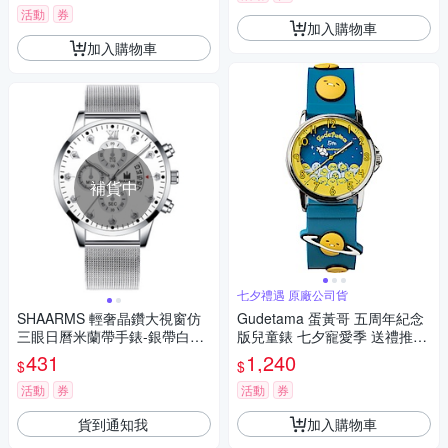
活動
券
加入購物車
加入購物車
補貨中
七夕禮遇 原廠公司貨
SHAARMS 輕奢晶鑽大視窗仿
Gudetama 蛋黃哥 五周年紀念
三眼日曆米蘭帶手錶-銀帶白面/
版兒童錶 七夕寵愛季 送禮推
42mm
薦-32mm
431
1,240
$
$
活動
券
活動
券
貨到通知我
加入購物車