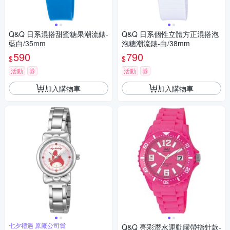
Q&Q 日系混搭甜蜜糖果潮流錶-
Q&Q 日系個性立體方正混搭泡
藍白/35mm
泡糖潮流錶-白/38mm
590
790
$
$
活動
券
活動
券
加入購物車
加入購物車
七夕禮遇 原廠公司貨
Q&Q 亮彩潛水運動膠帶指針款-