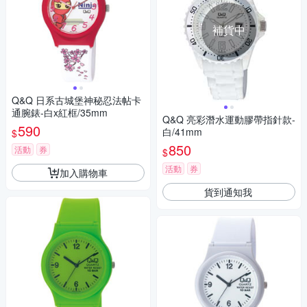
補貨中
Q&Q 日系古城堡神秘忍法帖卡
通腕錶-白x紅框/35mm
Q&Q 亮彩潛水運動膠帶指針款-
590
白/41mm
$
850
活動
券
$
活動
券
加入購物車
貨到通知我