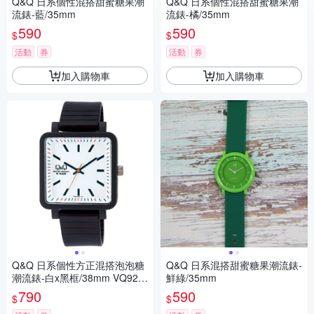
Q&Q 日系個性混搭甜蜜糖果潮
Q&Q 日系個性混搭甜蜜糖果潮
流錶-藍/35mm
流錶-橘/35mm
590
590
$
$
活動
券
活動
券
加入購物車
加入購物車
Q&Q 日系個性方正混搭泡泡糖
Q&Q 日系混搭甜蜜糖果潮流錶-
潮流錶-白x黑框/38mm VQ92J
鮮綠/35mm
008Y
790
590
$
$