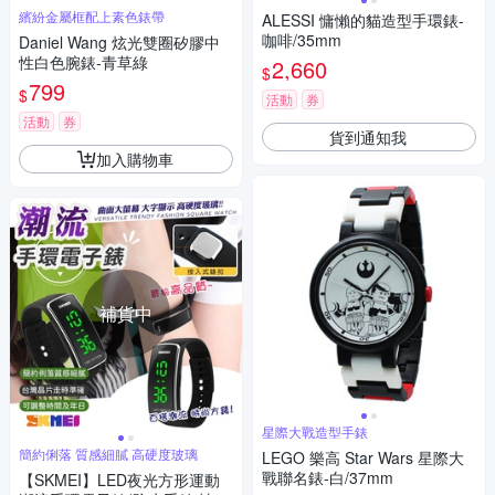
繽紛金屬框配上素色錶帶
ALESSI 慵懶的貓造型手環錶-
咖啡/35mm
Daniel Wang 炫光雙圈矽膠中
性白色腕錶-青草綠
2,660
$
799
$
活動
券
活動
券
貨到通知我
加入購物車
補貨中
星際大戰造型手錶
簡約俐落 質感細膩 高硬度玻璃
LEGO 樂高 Star Wars 星際大
戰聯名錶-白/37mm
【SKMEI】LED夜光方形運動