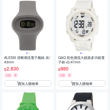
ALESSI 清晰潮流電子腕錶-灰/
Q&Q 彩色潮流大鏡面多功能電
43mm
子錶-白/47mm
2,830
880
$
$
活動
券
活動
券
加入購物車
加入購物車