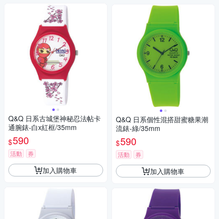
Q&Q 日系古城堡神秘忍法帖卡
Q&Q 日系個性混搭甜蜜糖果潮
通腕錶-白x紅框/35mm
流錶-綠/35mm
590
590
$
$
活動
券
活動
券
加入購物車
加入購物車