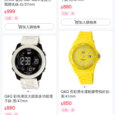
戰聯名錶-白/37mm
880
$
999
$
活動
券
活動
券
加入購物車
加入購物車
Q&Q 亮彩潛水運動膠帶指針款-
Q&Q 彩色潮流大鏡面多功能電
黃/41mm
子錶-黑/47mm
850
$
880
$
活動
券
活動
券