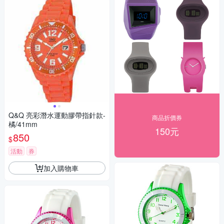
Q&Q 亮彩潛水運動膠帶指針款-
商品折價券
橘/41mm
150元
850
$
活動
券
加入購物車