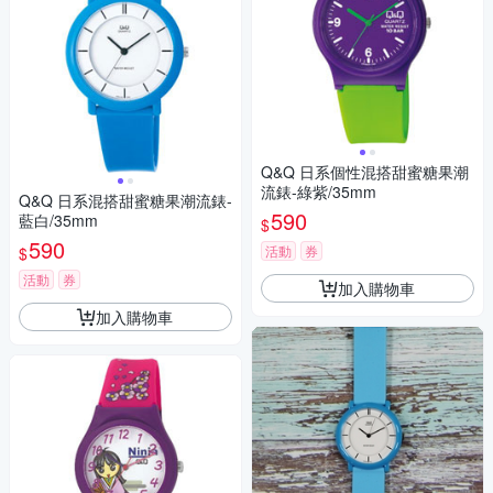
Q&Q 日系個性混搭甜蜜糖果潮
流錶-綠紫/35mm
Q&Q 日系混搭甜蜜糖果潮流錶-
590
藍白/35mm
$
590
活動
券
$
活動
券
加入購物車
加入購物車