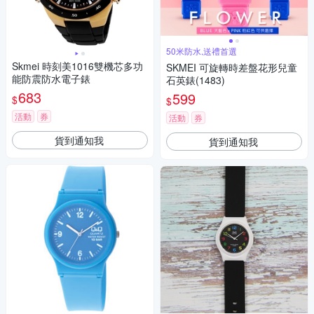
50米防水,送禮首選
Skmei 時刻美1016雙機芯多功
SKMEI 可旋轉時差盤花形兒童
能防震防水電子錶
石英錶(1483)
683
599
$
$
活動
券
活動
券
貨到通知我
貨到通知我