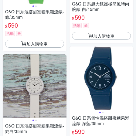
Q&Q 日系超大錶徑極簡風時尚
腕錶-白/45mm
Q&Q 日系混搭甜蜜糖果潮流錶-
590
綠/35mm
$
590
活動
券
$
活動
券
加入購物車
加入購物車
Q&Q 日系個性混搭甜蜜糖果潮
流錶-深藍/35mm
Q&Q 日系混搭甜蜜糖果潮流錶-
590
純白/35mm
$