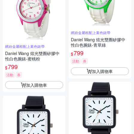
繽紛金屬框配上素色錶帶
Daniel Wang 炫光雙圈矽膠中
性白色腕錶-青草綠
繽紛金屬框配上素色錶帶
799
Daniel Wang 炫光雙圈矽膠中
$
性白色腕錶-蜜桃粉
活動
券
799
$
加入購物車
活動
券
加入購物車