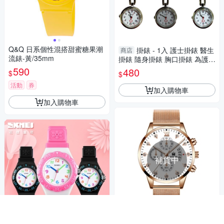
Q&Q 日系個性混搭甜蜜糖果潮
掛錶 - 1入 護士掛錶 醫生
商店
流錶-黃/35mm
掛錶 隨身掛錶 胸口掛錶 為護理
師與醫生設計 佩戴方便 護士錶
590
480
$
$
[ZHCN2004]
活動
券
加入購物車
加入購物車
補貨中