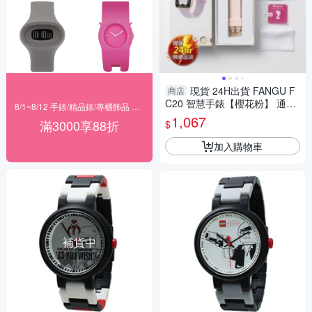
現貨 24H出貨 FANGU F
商店
C20 智慧手錶【櫻花粉】 通話
8/1~8/12 手錶/精品錶/專櫃飾品 指定商品滿$3000享88折
運動 健康 防水 音樂控制 心率
1,067
滿3000享88折
$
生日禮物 交換禮物
加入購物車
補貨中