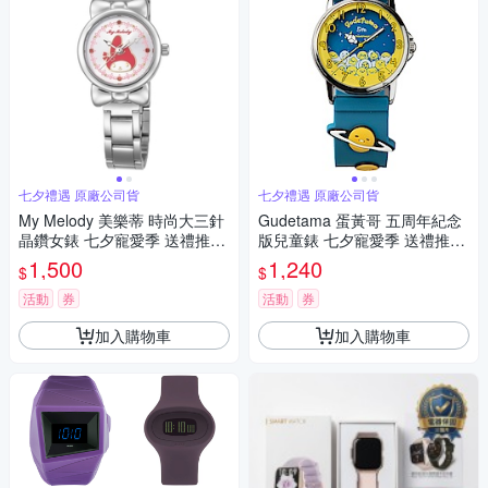
七夕禮遇 原廠公司貨
七夕禮遇 原廠公司貨
My Melody 美樂蒂 時尚大三針
Gudetama 蛋黃哥 五周年紀念
晶鑽女錶 七夕寵愛季 送禮推
版兒童錶 七夕寵愛季 送禮推
薦-銀/27mm LK697LWCI-R
薦-32mm
1,500
1,240
$
$
活動
券
活動
券
加入購物車
加入購物車