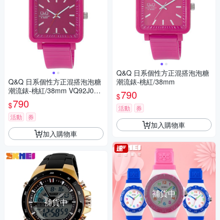
Q&Q 日系個性方正混搭泡泡糖
Q&Q 日系個性方正混搭泡泡糖
潮流錶-桃紅/38mm
潮流錶-桃紅/38mm VQ92J004
790
$
Y
790
$
活動
券
活動
券
加入購物車
加入購物車
補貨中
補貨中