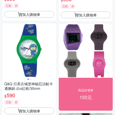
$
活動
券
活動
券
加入購物車
加入購物車
Q&Q 日系古城堡神秘忍法帖卡
通腕錶-白x紅框/35mm
商品折價券
590
$
150元
活動
券
加入購物車