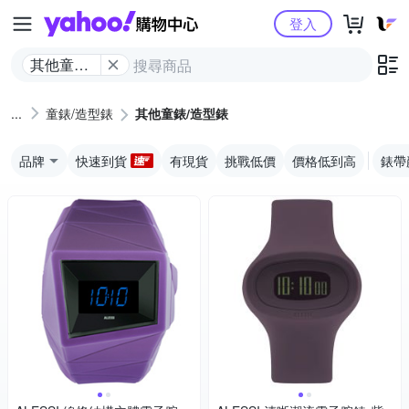
Yahoo購物中心
登入
其他童錶/
造型錶
童錶/造型錶
其他童錶/造型錶
品牌
快速到貨
有現貨
挑戰低價
價格低到高
錶帶