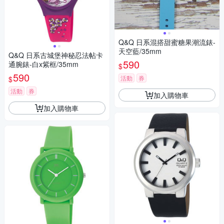
Q&Q 日系混搭甜蜜糖果潮流錶-
天空藍/35mm
Q&Q 日系古城堡神秘忍法帖卡
590
通腕錶-白x紫框/35mm
$
590
活動
券
$
活動
券
加入購物車
加入購物車