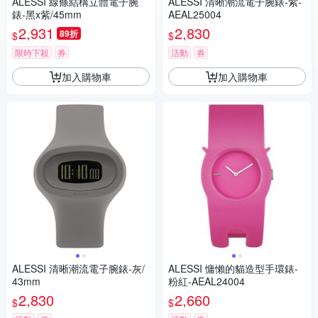
ALESSI 線條結構立體電子腕
ALESSI 清晰潮流電子腕錶-紫-
錶-黑x紫/45mm
AEAL25004
2,931
2,830
89折
$
$
限時下殺
券
活動
券
加入購物車
加入購物車
ALESSI 清晰潮流電子腕錶-灰/
ALESSI 慵懶的貓造型手環錶-
43mm
粉紅-AEAL24004
2,830
2,660
$
$