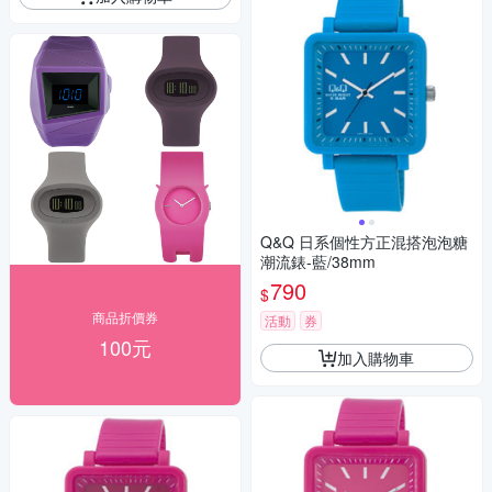
Q&Q 日系個性方正混搭泡泡糖
潮流錶-藍/38mm
790
$
商品折價券
活動
券
100元
加入購物車