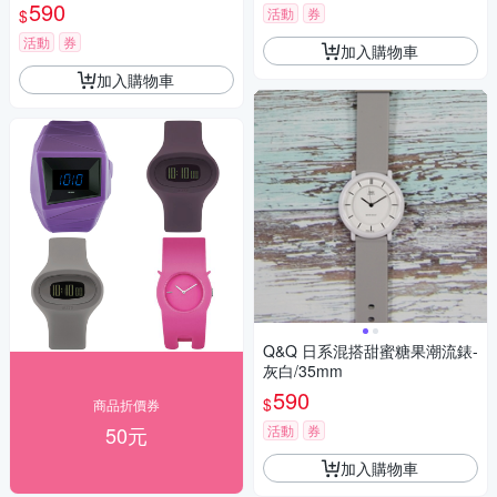
590
活動
券
$
活動
券
加入購物車
加入購物車
Q&Q 日系混搭甜蜜糖果潮流錶-
灰白/35mm
590
$
商品折價券
50元
活動
券
加入購物車