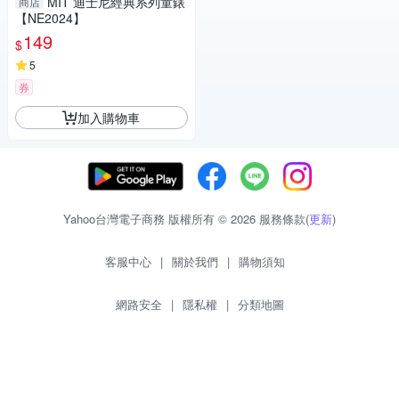
MIT 迪士尼經典系列童錶
商店
【NE2024】
149
$
5
券
加入購物車
Yahoo台灣電子商務 版權所有 © 2026 服務條款(
更新
)
客服中心
|
關於我們
|
購物須知
網路安全
|
隱私權
|
分類地圖