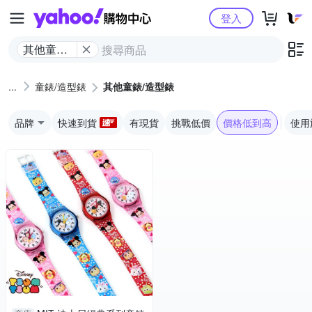
Yahoo購物中心
登入
其他童錶/
造型錶
童錶/造型錶
其他童錶/造型錶
品牌
快速到貨
有現貨
挑戰低價
價格低到高
使用