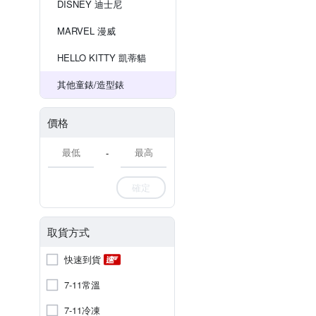
DISNEY 迪士尼
MARVEL 漫威
HELLO KITTY 凱蒂貓
其他童錶/造型錶
價格
-
確定
取貨方式
快速到貨
7-11常溫
7-11冷凍