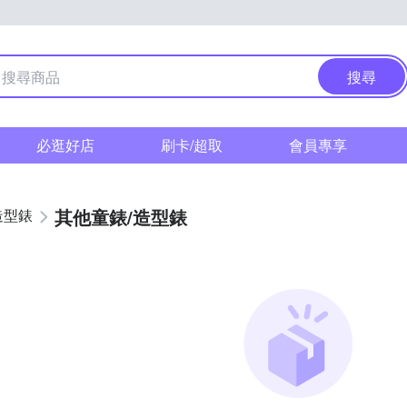
搜尋
必逛好店
刷卡/超取
會員專享
其他童錶/造型錶
造型錶