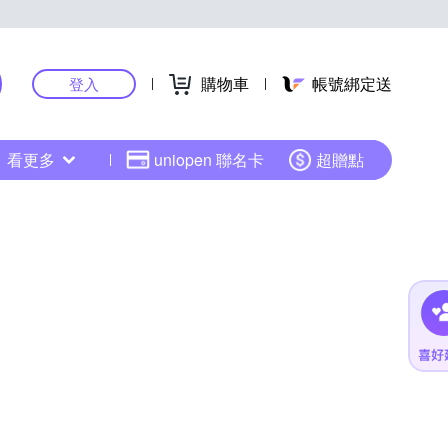
購物車
帳號綁定送
登入
看更多
uniopen 聯名卡
超贈點