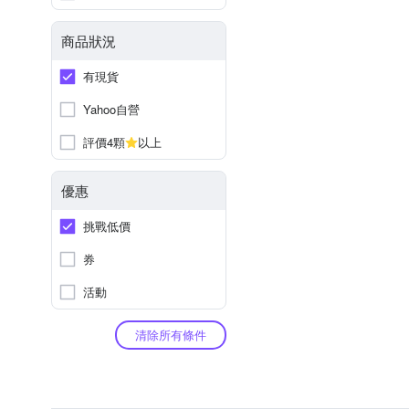
商品狀況
有現貨
Yahoo自營
評價4顆
以上
優惠
挑戰低價
券
活動
清除所有條件