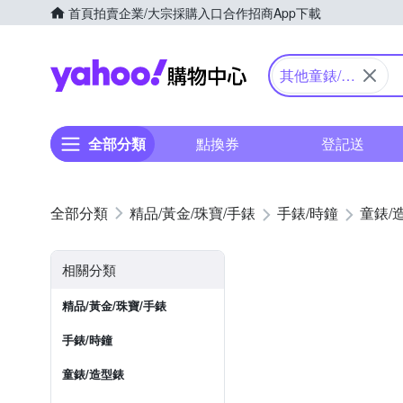
首頁
拍賣
企業/大宗採購入口
合作招商
App下載
Yahoo購物中心
其他童錶/造
型錶
全部分類
點換券
登記送
精品/黃金/珠寶/手錶
手錶/時鐘
童錶/
相關分類
精品/黃金/珠寶/手錶
手錶/時鐘
童錶/造型錶